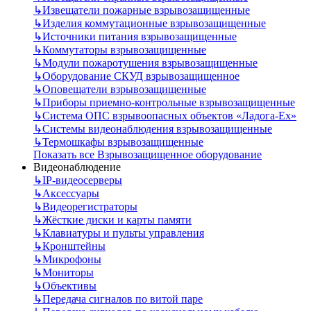
↳
Извещатели пожарные взрывозащищенные
↳
Изделия коммутационные взрывозащищенные
↳
Источники питания взрывозащищенные
↳
Коммутаторы взрывозащищенные
↳
Модули пожаротушения взрывозащищенные
↳
Оборудование СКУД взрывозащищенное
↳
Оповещатели взрывозащищенные
↳
Приборы приемно-контрольные взрывозащищенные
↳
Система ОПС взрывоопасных объектов «Ладога-Ex»
↳
Системы видеонаблюдения взрывозащищенные
↳
Термошкафы взрывозащищенные
Показать все Взрывозащищенное оборудование
Видеонаблюдение
↳
IP-видеосерверы
↳
Аксессуары
↳
Видеорегистраторы
↳
Жёсткие диски и карты памяти
↳
Клавиатуры и пульты управления
↳
Кронштейны
↳
Микрофоны
↳
Мониторы
↳
Объективы
↳
Передача сигналов по витой паре