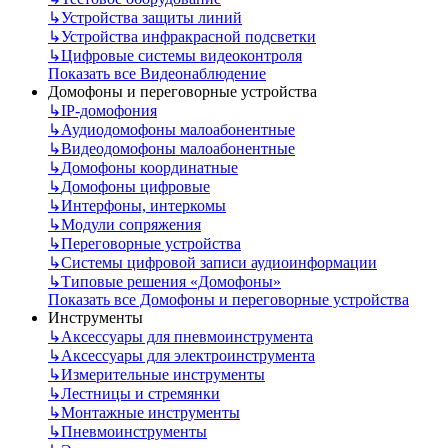
↳
Устройства защиты линий
↳
Устройства инфракрасной подсветки
↳
Цифровые системы видеоконтроля
Показать все Видеонаблюдение
Домофоны и переговорные устройства
↳
IP-домофония
↳
Аудиодомофоны малоабонентные
↳
Видеодомофоны малоабонентные
↳
Домофоны координатные
↳
Домофоны цифровые
↳
Интерфоны, интеркомы
↳
Модули сопряжения
↳
Переговорные устройства
↳
Системы цифровой записи аудиоинформации
↳
Типовые решения «Домофоны»
Показать все Домофоны и переговорные устройства
Инструменты
↳
Аксессуары для пневмоинструмента
↳
Аксессуары для электроинструмента
↳
Измерительные инструменты
↳
Лестницы и стремянки
↳
Монтажные инструменты
↳
Пневмоинструменты