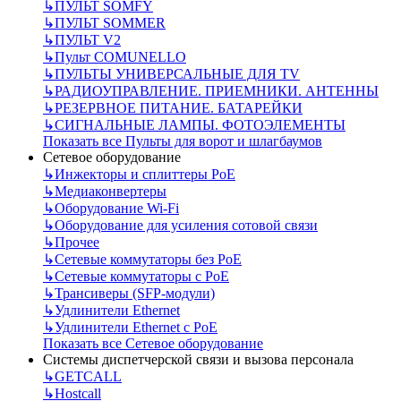
↳
ПУЛЬТ SOMFY
↳
ПУЛЬТ SOMMER
↳
ПУЛЬТ V2
↳
Пульт СOMUNELLO
↳
ПУЛЬТЫ УНИВЕРСАЛЬНЫЕ ДЛЯ TV
↳
РАДИОУПРАВЛЕНИЕ. ПРИЕМНИКИ. АНТЕННЫ
↳
РЕЗЕРВНОЕ ПИТАНИЕ. БАТАРЕЙКИ
↳
СИГНАЛЬНЫЕ ЛАМПЫ. ФОТОЭЛЕМЕНТЫ
Показать все Пульты для ворот и шлагбаумов
Сетевое оборудование
↳
Инжекторы и сплиттеры РоЕ
↳
Медиаконвертеры
↳
Оборудование Wi-Fi
↳
Оборудование для усиления сотовой связи
↳
Прочее
↳
Сетевые коммутаторы без РоЕ
↳
Сетевые коммутаторы с РоЕ
↳
Трансиверы (SFP-модули)
↳
Удлинители Ethernet
↳
Удлинители Ethernet с PoE
Показать все Сетевое оборудование
Системы диспетчерской связи и вызова персонала
↳
GETCALL
↳
Hostcall