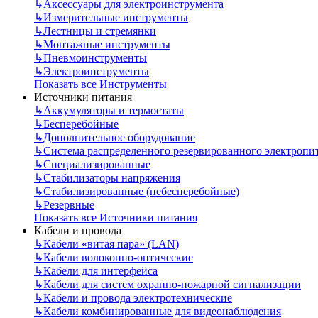
↳
Аксессуары для электроинструмента
↳
Измерительные инструменты
↳
Лестницы и стремянки
↳
Монтажные инструменты
↳
Пневмоинструменты
↳
Электроинструменты
Показать все Инструменты
Источники питания
↳
Аккумуляторы и термостаты
↳
Бесперебойные
↳
Дополнительное оборудование
↳
Система распределенного резервированного электропи
↳
Специализированные
↳
Стабилизаторы напряжения
↳
Стабилизированные (небесперебойные)
↳
Резервные
Показать все Источники питания
Кабели и провода
↳
Кабели «витая пара» (LAN)
↳
Кабели волоконно-оптические
↳
Кабели для интерфейса
↳
Кабели для систем охранно-пожарной сигнализации
↳
Кабели и провода электротехнические
↳
Кабели комбинированные для видеонаблюдения