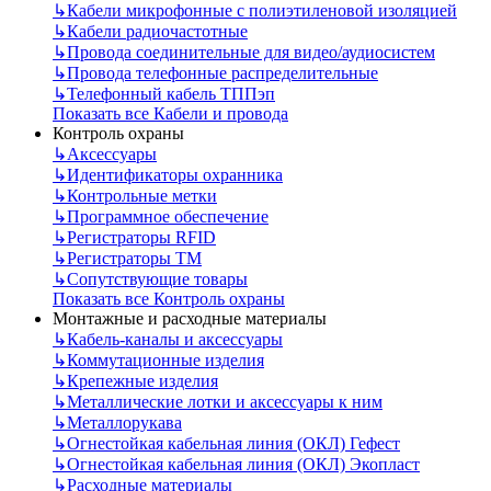
↳
Кабели микрофонные с полиэтиленовой изоляцией
↳
Кабели радиочастотные
↳
Провода соединительные для видео/аудиосистем
↳
Провода телефонные распределительные
↳
Телефонный кабель ТППэп
Показать все Кабели и провода
Контроль охраны
↳
Аксессуары
↳
Идентификаторы охранника
↳
Контрольные метки
↳
Программное обеспечение
↳
Регистраторы RFID
↳
Регистраторы ТМ
↳
Сопутствующие товары
Показать все Контроль охраны
Монтажные и расходные материалы
↳
Кабель-каналы и аксессуары
↳
Коммутационные изделия
↳
Крепежные изделия
↳
Металлические лотки и аксессуары к ним
↳
Металлорукава
↳
Огнестойкая кабельная линия (ОКЛ) Гефест
↳
Огнестойкая кабельная линия (ОКЛ) Экопласт
↳
Расходные материалы