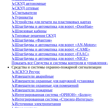
↳
СКУД автономные
↳
СКУД сетевые
↳
Считыватели
↳
Турникеты
↳
Устройства для печати на пластиковых картах
↳
Шлагбаумы и автоматика для ворот «DoorHan»
↳
Шлюзовые кабины
↳
Типовые решения СКУД
↳
Шлагбаумы «Фантом»
↳
Шлагбаумы и автоматика для ворот «AN-Motors»
↳
Шлагбаумы и автоматика для ворот «CAME»
↳
Шлагбаумы и автоматика для ворот «FAAC»
↳
Шлагбаумы и автоматика для ворот «NICE»
Показать все Средства и системы контроля и управления
Средства и системы охранно-пожарной сигнализации
↳
АСКУЭ Ресурс
↳
Извещатели аварийные
↳
Извещатели охранные для наружной установки
↳
Извещатели охранные для помещений
↳
Извещатели пожарные
↳
Интегрированная система «ОРИОН» «Болид»
↳
Интегрированная система «Стрелец-Интеграл»
↳
Источники электропитания