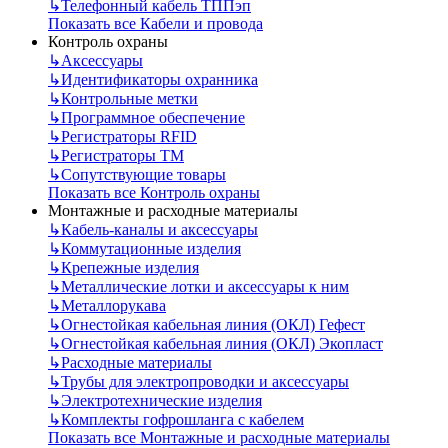
↳
Телефонный кабель ТППэп
Показать все Кабели и провода
Контроль охраны
↳
Аксессуары
↳
Идентификаторы охранника
↳
Контрольные метки
↳
Программное обеспечение
↳
Регистраторы RFID
↳
Регистраторы ТМ
↳
Сопутствующие товары
Показать все Контроль охраны
Монтажные и расходные материалы
↳
Кабель-каналы и аксессуары
↳
Коммутационные изделия
↳
Крепежные изделия
↳
Металлические лотки и аксессуары к ним
↳
Металлорукава
↳
Огнестойкая кабельная линия (ОКЛ) Гефест
↳
Огнестойкая кабельная линия (ОКЛ) Экопласт
↳
Расходные материалы
↳
Трубы для электропроводки и аксессуары
↳
Электротехнические изделия
↳
Комплекты гофрошланга с кабелем
Показать все Монтажные и расходные материалы