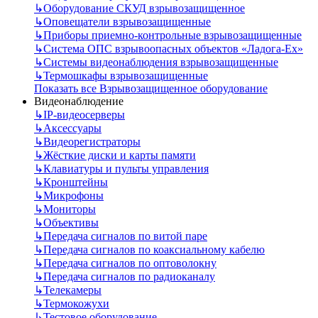
↳
Оборудование СКУД взрывозащищенное
↳
Оповещатели взрывозащищенные
↳
Приборы приемно-контрольные взрывозащищенные
↳
Система ОПС взрывоопасных объектов «Ладога-Ex»
↳
Системы видеонаблюдения взрывозащищенные
↳
Термошкафы взрывозащищенные
Показать все Взрывозащищенное оборудование
Видеонаблюдение
↳
IP-видеосерверы
↳
Аксессуары
↳
Видеорегистраторы
↳
Жёсткие диски и карты памяти
↳
Клавиатуры и пульты управления
↳
Кронштейны
↳
Микрофоны
↳
Мониторы
↳
Объективы
↳
Передача сигналов по витой паре
↳
Передача сигналов по коаксиальному кабелю
↳
Передача сигналов по оптоволокну
↳
Передача сигналов по радиоканалу
↳
Телекамеры
↳
Термокожухи
↳
Тестовое оборудование