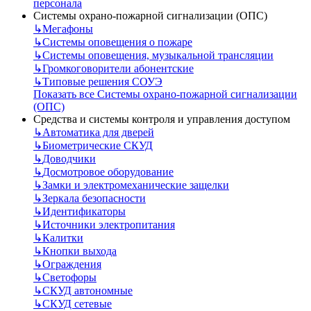
персонала
Системы охрано-пожарной сигнализации (ОПС)
↳
Мегафоны
↳
Системы оповещения о пожаре
↳
Системы оповещения, музыкальной трансляции
↳
Громкоговорители абонентские
↳
Типовые решения СОУЭ
Показать все Системы охрано-пожарной сигнализации
(ОПС)
Средства и системы контроля и управления доступом
↳
Автоматика для дверей
↳
Биометрические СКУД
↳
Доводчики
↳
Досмотровое оборудование
↳
Замки и электромеханические защелки
↳
Зеркала безопасности
↳
Идентификаторы
↳
Источники электропитания
↳
Калитки
↳
Кнопки выхода
↳
Ограждения
↳
Светофоры
↳
СКУД автономные
↳
СКУД сетевые