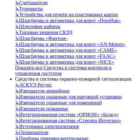
↳
Считыватели
↳
Турникеты
↳
Устройства для печати на пластиковых картах
↳
Шлагбаумы и автоматика для ворот «DoorHan»
↳
Шлюзовые кабины
↳
Типовые решения СКУД
↳
Шлагбаумы «Фантом»
↳
Шлагбаумы и автоматика для ворот «AN-Motors»
↳
Шлагбаумы и автоматика для ворот «CAME»
↳
Шлагбаумы и автоматика для ворот «FAAC»
↳
Шлагбаумы и автоматика для ворот «NICE»
Показать все Средства и системы контроля и
управления доступом
Средства и системы охранно-пожарной сигнализации
↳
АСКУЭ Ресурс
↳
Извещатели аварийные
↳
Извещатели охранные для наружной установки
↳
Извещатели охранные для помещений
↳
Извещатели пожарные
↳
Интегрированная система «ОРИОН» «Болид»
↳
Интегрированная система «Стрелец-Интеграл»
↳
Источники электропитания
↳
Оповещатели
↳
Приборы приемно-контрольные