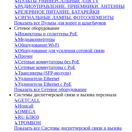
↳
ПУЛЬТЫ УНИВЕРСАЛЬНЫЕ ДЛЯ TV
↳
РАДИОУПРАВЛЕНИЕ. ПРИЕМНИКИ. АНТЕННЫ
↳
РЕЗЕРВНОЕ ПИТАНИЕ. БАТАРЕЙКИ
↳
СИГНАЛЬНЫЕ ЛАМПЫ. ФОТОЭЛЕМЕНТЫ
Показать все Пульты для ворот и шлагбаумов
Сетевое оборудование
↳
Инжекторы и сплиттеры РоЕ
↳
Медиаконвертеры
↳
Оборудование Wi-Fi
↳
Оборудование для усиления сотовой связи
↳
Прочее
↳
Сетевые коммутаторы без РоЕ
↳
Сетевые коммутаторы с РоЕ
↳
Трансиверы (SFP-модули)
↳
Удлинители Ethernet
↳
Удлинители Ethernet с PoE
Показать все Сетевое оборудование
Системы диспетчерской связи и вызова персонала
↳
GETCALL
↳
Hostcall
↳
OMEGA
↳
RU БЛЮЗ
↳
ТРОМБОН
Показать все Системы диспетчерской связи и вызова