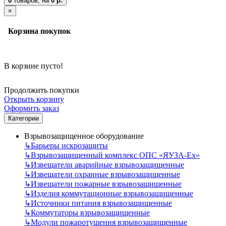
0
товаров,
на
0 р.
×
Корзина покупок
В корзине пусто!
Продолжить покупки
Открыть корзину
Оформить заказ
Категории
Взрывозащищенное оборудование
↳
Барьеры искрозащиты
↳
Взрывозащищенный комплекс ОПС «ЯУЗА-Ех»
↳
Извещатели аварийные взрывозащищенные
↳
Извещатели охранные взрывозащищенные
↳
Извещатели пожарные взрывозащищенные
↳
Изделия коммутационные взрывозащищенные
↳
Источники питания взрывозащищенные
↳
Коммутаторы взрывозащищенные
↳
Модули пожаротушения взрывозащищенные