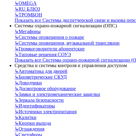
↳
OMEGA
↳
RU БЛЮЗ
↳
ТРОМБОН
Показать все Системы диспетчерской связи и вызова пер
Системы охрано-пожарной сигнализации (ОПС)
↳
Мегафоны
↳
Системы оповещения о пожаре
↳
Системы оповещения, музыкальной трансляции
↳
Громкоговорители абонентские
↳
Типовые решения СОУЭ
Показать все Системы охрано-пожарной сигнализации (
Средства и системы контроля и управления доступом
↳
Автоматика для дверей
↳
Биометрические СКУД
↳
Доводчики
↳
Досмотровое оборудование
↳
Замки и электромеханические защелки
↳
Зеркала безопасности
↳
Идентификаторы
↳
Источники электропитания
↳
Калитки
↳
Кнопки выхода
↳
Ограждения
↳
Светофоры