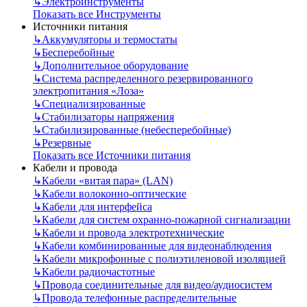
↳
Электроинструменты
Показать все Инструменты
Источники питания
↳
Аккумуляторы и термостаты
↳
Бесперебойные
↳
Дополнительное оборудование
↳
Система распределенного резервированного
электропитания «Лоза»
↳
Специализированные
↳
Стабилизаторы напряжения
↳
Стабилизированные (небесперебойные)
↳
Резервные
Показать все Источники питания
Кабели и провода
↳
Кабели «витая пара» (LAN)
↳
Кабели волоконно-оптические
↳
Кабели для интерфейса
↳
Кабели для систем охранно-пожарной сигнализации
↳
Кабели и провода электротехнические
↳
Кабели комбинированные для видеонаблюдения
↳
Кабели микрофонные с полиэтиленовой изоляцией
↳
Кабели радиочастотные
↳
Провода соединительные для видео/аудиосистем
↳
Провода телефонные распределительные