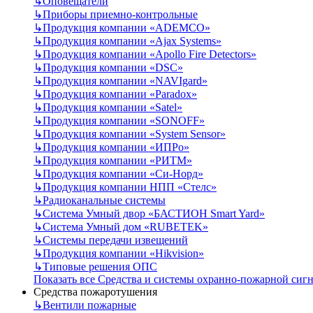
↳
Оповещатели
↳
Приборы приемно-контрольные
↳
Продукция компании «ADEMCO»
↳
Продукция компании «Ajax Systems»
↳
Продукция компании «Apollo Fire Detectors»
↳
Продукция компании «DSC»
↳
Продукция компании «NAVIgard»
↳
Продукция компании «Paradox»
↳
Продукция компании «Satel»
↳
Продукция компании «SONOFF»
↳
Продукция компании «System Sensor»
↳
Продукция компании «ИПРо»
↳
Продукция компании «РИТМ»
↳
Продукция компании «Си-Норд»
↳
Продукция компании НПП «Стелс»
↳
Радиоканальные системы
↳
Система Умный двор «БАСТИОН Smart Yard»
↳
Система Умный дом «RUBETEK»
↳
Системы передачи извещений
↳
Продукция компании «Hikvision»
↳
Типовые решения ОПС
Показать все Средства и системы охранно-пожарной сиг
Средства пожаротушения
↳
Вентили пожарные