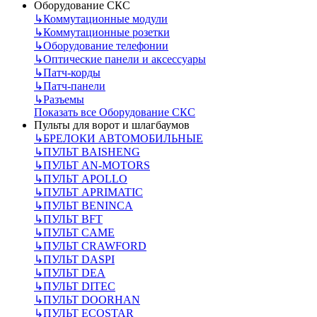
Оборудование СКС
↳
Коммутационные модули
↳
Коммутационные розетки
↳
Оборудование телефонии
↳
Оптические панели и аксессуары
↳
Патч-корды
↳
Патч-панели
↳
Разъемы
Показать все Оборудование СКС
Пульты для ворот и шлагбаумов
↳
БРЕЛОКИ АВТОМОБИЛЬНЫЕ
↳
ПУЛЬТ BAISHENG
↳
ПУЛЬТ AN-MOTORS
↳
ПУЛЬТ APOLLO
↳
ПУЛЬТ APRIMATIC
↳
ПУЛЬТ BENINCA
↳
ПУЛЬТ BFT
↳
ПУЛЬТ CAME
↳
ПУЛЬТ CRAWFORD
↳
ПУЛЬТ DASPI
↳
ПУЛЬТ DEA
↳
ПУЛЬТ DITEC
↳
ПУЛЬТ DOORHAN
↳
ПУЛЬТ ECOSTAR