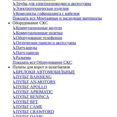
↳
Трубы для электропроводки и аксессуары
↳
Электротехнические изделия
↳
Комплекты гофрошланга с кабелем
Показать все Монтажные и расходные материалы
Оборудование СКС
↳
Коммутационные модули
↳
Коммутационные розетки
↳
Оборудование телефонии
↳
Оптические панели и аксессуары
↳
Патч-корды
↳
Патч-панели
↳
Разъемы
Показать все Оборудование СКС
Пульты для ворот и шлагбаумов
↳
БРЕЛОКИ АВТОМОБИЛЬНЫЕ
↳
ПУЛЬТ BAISHENG
↳
ПУЛЬТ AN-MOTORS
↳
ПУЛЬТ APOLLO
↳
ПУЛЬТ APRIMATIC
↳
ПУЛЬТ BENINCA
↳
ПУЛЬТ BFT
↳
ПУЛЬТ CAME
↳
ПУЛЬТ CRAWFORD
↳
ПУЛЬТ DASPI