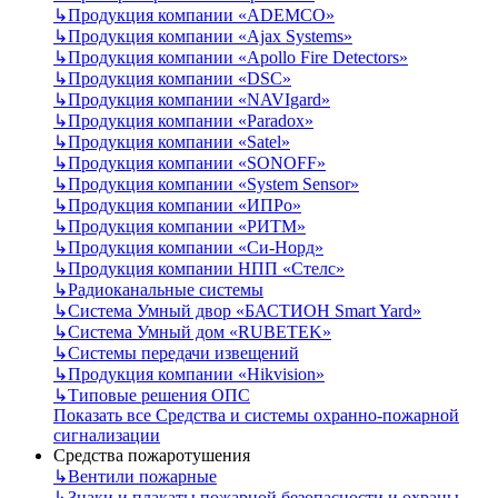
↳
Продукция компании «ADEMCO»
↳
Продукция компании «Ajax Systems»
↳
Продукция компании «Apollo Fire Detectors»
↳
Продукция компании «DSC»
↳
Продукция компании «NAVIgard»
↳
Продукция компании «Paradox»
↳
Продукция компании «Satel»
↳
Продукция компании «SONOFF»
↳
Продукция компании «System Sensor»
↳
Продукция компании «ИПРо»
↳
Продукция компании «РИТМ»
↳
Продукция компании «Си-Норд»
↳
Продукция компании НПП «Стелс»
↳
Радиоканальные системы
↳
Система Умный двор «БАСТИОН Smart Yard»
↳
Система Умный дом «RUBETEK»
↳
Системы передачи извещений
↳
Продукция компании «Hikvision»
↳
Типовые решения ОПС
Показать все Средства и системы охранно-пожарной
сигнализации
Средства пожаротушения
↳
Вентили пожарные
↳
Знаки и плакаты пожарной безопасности и охраны