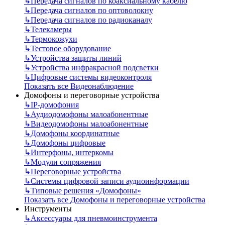
↳
Передача сигналов по коаксиальному кабелю
↳
Передача сигналов по оптоволокну
↳
Передача сигналов по радиоканалу
↳
Телекамеры
↳
Термокожухи
↳
Тестовое оборудование
↳
Устройства защиты линий
↳
Устройства инфракрасной подсветки
↳
Цифровые системы видеоконтроля
Показать все Видеонаблюдение
Домофоны и переговорные устройства
↳
IP-домофония
↳
Аудиодомофоны малоабонентные
↳
Видеодомофоны малоабонентные
↳
Домофоны координатные
↳
Домофоны цифровые
↳
Интерфоны, интеркомы
↳
Модули сопряжения
↳
Переговорные устройства
↳
Системы цифровой записи аудиоинформации
↳
Типовые решения «Домофоны»
Показать все Домофоны и переговорные устройства
Инструменты
↳
Аксессуары для пневмоинструмента