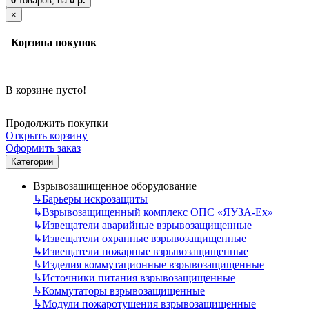
0
товаров,
на
0 р.
×
Корзина покупок
В корзине пусто!
Продолжить покупки
Открыть корзину
Оформить заказ
Категории
Взрывозащищенное оборудование
↳
Барьеры искрозащиты
↳
Взрывозащищенный комплекс ОПС «ЯУЗА-Ех»
↳
Извещатели аварийные взрывозащищенные
↳
Извещатели охранные взрывозащищенные
↳
Извещатели пожарные взрывозащищенные
↳
Изделия коммутационные взрывозащищенные
↳
Источники питания взрывозащищенные
↳
Коммутаторы взрывозащищенные
↳
Модули пожаротушения взрывозащищенные