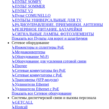
↳
ПУЛЬТ SOMFY
↳
ПУЛЬТ SOMMER
↳
ПУЛЬТ V2
↳
Пульт СOMUNELLO
↳
ПУЛЬТЫ УНИВЕРСАЛЬНЫЕ ДЛЯ TV
↳
РАДИОУПРАВЛЕНИЕ. ПРИЕМНИКИ. АНТЕННЫ
↳
РЕЗЕРВНОЕ ПИТАНИЕ. БАТАРЕЙКИ
↳
СИГНАЛЬНЫЕ ЛАМПЫ. ФОТОЭЛЕМЕНТЫ
Показать все Пульты для ворот и шлагбаумов
Сетевое оборудование
↳
Инжекторы и сплиттеры РоЕ
↳
Медиаконвертеры
↳
Оборудование Wi-Fi
↳
Оборудование для усиления сотовой связи
↳
Прочее
↳
Сетевые коммутаторы без РоЕ
↳
Сетевые коммутаторы с РоЕ
↳
Трансиверы (SFP-модули)
↳
Удлинители Ethernet
↳
Удлинители Ethernet с PoE
Показать все Сетевое оборудование
Системы диспетчерской связи и вызова персонала
↳
GETCALL
↳
Hostcall