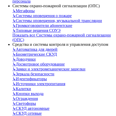
персонала
Системы охрано-пожарной сигнализации (ОПС)
↳
Мегафоны
↳
Системы оповещения о пожаре
↳
Системы оповещения, музыкальной трансляции
↳
Громкоговорители абонентские
↳
Типовые решения СОУЭ
Показать все Системы охрано-пожарной сигнализации
(ОПС)
Средства и системы контроля и управления доступом
↳
Автоматика для дверей
↳
Биометрические СКУД
↳
Доводчики
↳
Досмотровое оборудование
↳
Замки и электромеханические защелки
↳
Зеркала безопасности
↳
Идентификаторы
↳
Источники электропитания
↳
Калитки
↳
Кнопки выхода
↳
Ограждения
↳
Светофоры
↳
СКУД автономные
↳
СКУД сетевые