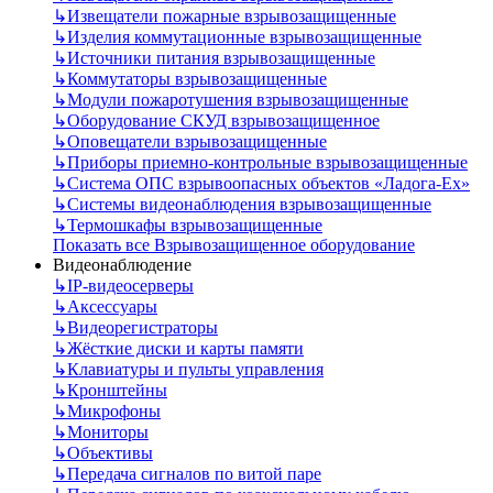
↳
Извещатели пожарные взрывозащищенные
↳
Изделия коммутационные взрывозащищенные
↳
Источники питания взрывозащищенные
↳
Коммутаторы взрывозащищенные
↳
Модули пожаротушения взрывозащищенные
↳
Оборудование СКУД взрывозащищенное
↳
Оповещатели взрывозащищенные
↳
Приборы приемно-контрольные взрывозащищенные
↳
Система ОПС взрывоопасных объектов «Ладога-Ex»
↳
Системы видеонаблюдения взрывозащищенные
↳
Термошкафы взрывозащищенные
Показать все Взрывозащищенное оборудование
Видеонаблюдение
↳
IP-видеосерверы
↳
Аксессуары
↳
Видеорегистраторы
↳
Жёсткие диски и карты памяти
↳
Клавиатуры и пульты управления
↳
Кронштейны
↳
Микрофоны
↳
Мониторы
↳
Объективы
↳
Передача сигналов по витой паре