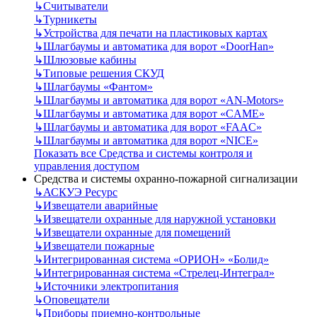
↳
Считыватели
↳
Турникеты
↳
Устройства для печати на пластиковых картах
↳
Шлагбаумы и автоматика для ворот «DoorHan»
↳
Шлюзовые кабины
↳
Типовые решения СКУД
↳
Шлагбаумы «Фантом»
↳
Шлагбаумы и автоматика для ворот «AN-Motors»
↳
Шлагбаумы и автоматика для ворот «CAME»
↳
Шлагбаумы и автоматика для ворот «FAAC»
↳
Шлагбаумы и автоматика для ворот «NICE»
Показать все Средства и системы контроля и
управления доступом
Средства и системы охранно-пожарной сигнализации
↳
АСКУЭ Ресурс
↳
Извещатели аварийные
↳
Извещатели охранные для наружной установки
↳
Извещатели охранные для помещений
↳
Извещатели пожарные
↳
Интегрированная система «ОРИОН» «Болид»
↳
Интегрированная система «Стрелец-Интеграл»
↳
Источники электропитания
↳
Оповещатели
↳
Приборы приемно-контрольные