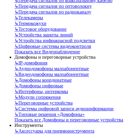
↳
Передача сигналов по коаксиальному кабелю
↳
Передача сигналов по оптоволокну
↳
Передача сигналов по радиоканалу
↳
Телекамеры
↳
Термокожухи
↳
Тестовое оборудование
↳
Устройства защиты линий
↳
Устройства инфракрасной подсветки
↳
Цифровые системы видеоконтроля
Показать все Видеонаблюдение
Домофоны и переговорные устройства
↳
IP-домофония
↳
Аудиодомофоны малоабонентные
↳
Видеодомофоны малоабонентные
↳
Домофоны координатные
↳
Домофоны цифровые
↳
Интерфоны, интеркомы
↳
Модули сопряжения
↳
Переговорные устройства
↳
Системы цифровой записи аудиоинформации
↳
Типовые решения «Домофоны»
Показать все Домофоны и переговорные устройства
Инструменты
↳
Аксессуары для пневмоинструмента