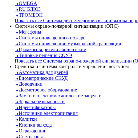
↳
OMEGA
↳
RU БЛЮЗ
↳
ТРОМБОН
Показать все Системы диспетчерской связи и вызова пер
Системы охрано-пожарной сигнализации (ОПС)
↳
Мегафоны
↳
Системы оповещения о пожаре
↳
Системы оповещения, музыкальной трансляции
↳
Громкоговорители абонентские
↳
Типовые решения СОУЭ
Показать все Системы охрано-пожарной сигнализации (
Средства и системы контроля и управления доступом
↳
Автоматика для дверей
↳
Биометрические СКУД
↳
Доводчики
↳
Досмотровое оборудование
↳
Замки и электромеханические защелки
↳
Зеркала безопасности
↳
Идентификаторы
↳
Источники электропитания
↳
Калитки
↳
Кнопки выхода
↳
Ограждения
↳
Светофоры