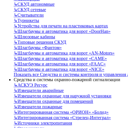
↳
СКУД автономные
↳
СКУД сетевые
↳
Считыватели
↳
Турникеты
↳
Устройства для печати на пластиковых картах
↳
Шлагбаумы и автоматика для ворот «DoorHan»
↳
Шлюзовые кабины
↳
Типовые решения СКУД
↳
Шлагбаумы «Фантом»
↳
Шлагбаумы и автоматика для ворот «AN-Motors»
↳
Шлагбаумы и автоматика для ворот «CAME»
↳
Шлагбаумы и автоматика для ворот «FAAC»
↳
Шлагбаумы и автоматика для ворот «NICE»
Показать все Средства и системы контроля и управления
Средства и системы охранно-пожарной сигнализации
↳
АСКУЭ Ресурс
↳
Извещатели аварийные
↳
Извещатели охранные для наружной установки
↳
Извещатели охранные для помещений
↳
Извещатели пожарные
↳
Интегрированная система «ОРИОН» «Болид»
↳
Интегрированная система «Стрелец-Интеграл»
↳
Источники электропитания