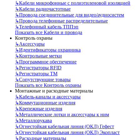
↳
Кабели микрофонные с полиэтиленовой изоляцией
↳
Кабели радиочастотные
↳
Провода соединительные для видео/аудиосистем
↳
Провода телефонные распределительные
↳
Телефонный кабель ТППэп
Показать все Кабели и провода
Контроль охраны
↳
Аксессуары
↳
Идентификаторы охранника
↳
Контрольные метки
↳
Программное обеспечение
↳
Регистраторы RFID
↳
Регистраторы ТМ
↳
Сопутствующие товары
Показать все Контроль охраны
Монтажные и расходные материалы
↳
Кабель-каналы и аксессуары
↳
Коммутационные изделия
↳
Крепежные изделия
↳
Металлические лотки и аксессуары к ним
↳
Металлорукава
↳
Огнестойкая кабельная линия (ОКЛ) Гефест
↳
Огнестойкая кабельная линия (ОКЛ) Экопласт
↳
Расходные материалы