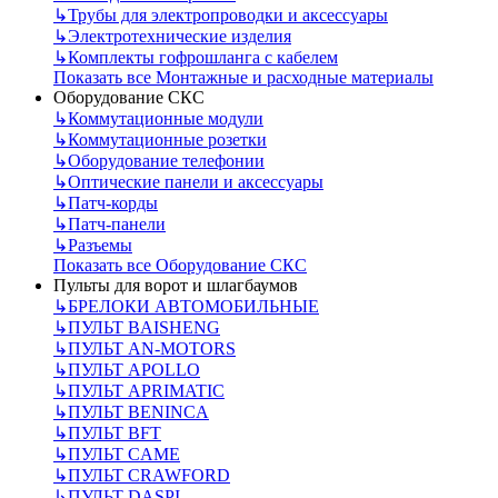
↳
Трубы для электропроводки и аксессуары
↳
Электротехнические изделия
↳
Комплекты гофрошланга с кабелем
Показать все Монтажные и расходные материалы
Оборудование СКС
↳
Коммутационные модули
↳
Коммутационные розетки
↳
Оборудование телефонии
↳
Оптические панели и аксессуары
↳
Патч-корды
↳
Патч-панели
↳
Разъемы
Показать все Оборудование СКС
Пульты для ворот и шлагбаумов
↳
БРЕЛОКИ АВТОМОБИЛЬНЫЕ
↳
ПУЛЬТ BAISHENG
↳
ПУЛЬТ AN-MOTORS
↳
ПУЛЬТ APOLLO
↳
ПУЛЬТ APRIMATIC
↳
ПУЛЬТ BENINCA
↳
ПУЛЬТ BFT
↳
ПУЛЬТ CAME
↳
ПУЛЬТ CRAWFORD
↳
ПУЛЬТ DASPI