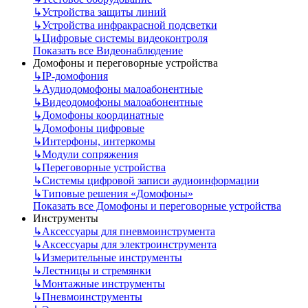
↳
Устройства защиты линий
↳
Устройства инфракрасной подсветки
↳
Цифровые системы видеоконтроля
Показать все Видеонаблюдение
Домофоны и переговорные устройства
↳
IP-домофония
↳
Аудиодомофоны малоабонентные
↳
Видеодомофоны малоабонентные
↳
Домофоны координатные
↳
Домофоны цифровые
↳
Интерфоны, интеркомы
↳
Модули сопряжения
↳
Переговорные устройства
↳
Системы цифровой записи аудиоинформации
↳
Типовые решения «Домофоны»
Показать все Домофоны и переговорные устройства
Инструменты
↳
Аксессуары для пневмоинструмента
↳
Аксессуары для электроинструмента
↳
Измерительные инструменты
↳
Лестницы и стремянки
↳
Монтажные инструменты
↳
Пневмоинструменты