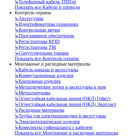
↳
Телефонный кабель ТППэп
Показать все Кабели и провода
Контроль охраны
↳
Аксессуары
↳
Идентификаторы охранника
↳
Контрольные метки
↳
Программное обеспечение
↳
Регистраторы RFID
↳
Регистраторы ТМ
↳
Сопутствующие товары
Показать все Контроль охраны
Монтажные и расходные материалы
↳
Кабель-каналы и аксессуары
↳
Коммутационные изделия
↳
Крепежные изделия
↳
Металлические лотки и аксессуары к ним
↳
Металлорукава
↳
Огнестойкая кабельная линия (ОКЛ) Гефест
↳
Огнестойкая кабельная линия (ОКЛ) Экопласт
↳
Расходные материалы
↳
Трубы для электропроводки и аксессуары
↳
Электротехнические изделия
↳
Комплекты гофрошланга с кабелем
Показать все Монтажные и расходные материалы