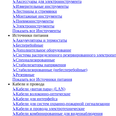
↳
Аксессуары для электроинструмента
↳
Измерительные инструменты
↳
Лестницы и стремянки
↳
Монтажные инструменты
↳
Пневмоинструменты
↳
Электроинструменты
Показать все Инструменты
Источники питания
↳
Аккумуляторы и термостаты
↳
Бесперебойные
↳
Дополнительное оборудование
↳
Система распределенного резервированного электропи
↳
Специализированные
↳
Стабилизаторы напряжения
↳
Стабилизированные (небесперебойные)
↳
Резервные
Показать все Источники питания
Кабели и провода
↳
Кабели «витая пара» (LAN)
↳
Кабели волоконно-оптические
↳
Кабели для интерфейса
↳
Кабели для систем охранно-пожарной сигнализации
↳
Кабели и провода электротехнические
↳
Кабели комбинированные для видеонаблюдения