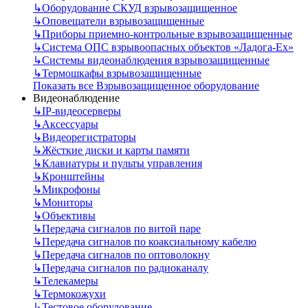
↳
Оборудование СКУД взрывозащищенное
↳
Оповещатели взрывозащищенные
↳
Приборы приемно-контрольные взрывозащищенные
↳
Система ОПС взрывоопасных объектов «Ладога-Ex»
↳
Системы видеонаблюдения взрывозащищенные
↳
Термошкафы взрывозащищенные
Показать все Взрывозащищенное оборудование
Видеонаблюдение
↳
IP-видеосерверы
↳
Аксессуары
↳
Видеорегистраторы
↳
Жёсткие диски и карты памяти
↳
Клавиатуры и пульты управления
↳
Кронштейны
↳
Микрофоны
↳
Мониторы
↳
Объективы
↳
Передача сигналов по витой паре
↳
Передача сигналов по коаксиальному кабелю
↳
Передача сигналов по оптоволокну
↳
Передача сигналов по радиоканалу
↳
Телекамеры
↳
Термокожухи
↳
Тестовое оборудование