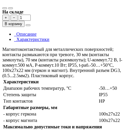
На складе
+
−
В корзину
Описание
Характеристики
Магнитоконтактный для металлических поверхностей;
контакты размыкаются при тревоге, 30 мм (контакты
замкнуты), 70 мм (контакты разомкнуты); U-коммут.72 В, I-
коммут.500 мА, P-коммут.10 Вт; IP55, t-раб.-50…+50°С,
100х27х22 мм (геркон и магнит). Внутренний разъем DG3,
(0.5...2.5мм2). Пластиковый корпус.
Характеристики
Диапазон рабочих температур, °С
-50…+50
Степень защиты
IP55
Тип контактов
НР
Габаритные размеры, мм
- корпус геркона
100х27х22
- корпус магнита
100х27х22
Максимально допустимые токи и напряжения