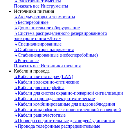
↳
Электроинструменты
Показать все Инструменты
Источники питания
↳
Аккумуляторы и термостаты
↳
Бесперебойные
↳
Дополнительное оборудование
↳
Система распределенного резервированного
электропитания «Лоза»
↳
Специализированные
↳
Стабилизаторы напряжения
↳
Стабилизированные (небесперебойные)
↳
Резервные
Показать все Источники питания
Кабели и провода
↳
Кабели «витая пара» (LAN)
↳
Кабели волоконно-оптические
↳
Кабели для интерфейса
↳
Кабели для систем охранно-пожарной сигнализации
↳
Кабели и провода электротехнические
↳
Кабели комбинированные для видеонаблюдения
↳
Кабели микрофонные с полиэтиленовой изоляцией
↳
Кабели радиочастотные
↳
Провода соединительные для видео/аудиосистем
↳
Провода телефонные распределительные