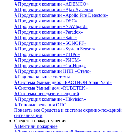
↳
Продукция компании «ADEMCO»
↳
Продукция компании «Ajax Systems»
↳
Продукция компании «Apollo Fire Detectors»
↳
Продукция компании «DSC»
↳
Продукция компании «NAVIgard»
↳
Продукция компании «Paradox»
↳
Продукция компании «Satel»
↳
Продукция компании «SONOFF»
↳
Продукция компании «System Sensor»
↳
Продукция компании «ИПРо»
↳
Продукция компании «РИТМ»
↳
Продукция компании «Си-Норд»
↳
Продукция компании НПП «Стелс»
↳
Радиоканальные системы
↳
Система Умный двор «БАСТИОН Smart Yard»
↳
Система Умный дом «RUBETEK»
↳
Системы передачи извещений
↳
Продукция компании «Hikvision»
↳
Типовые решения ОПС
Показать все Средства и системы охранно-пожарной
сигнализации
Средства пожаротушения
↳
Вентили пожарные
↳
Знаки и плакаты пожарной безопасности и охраны