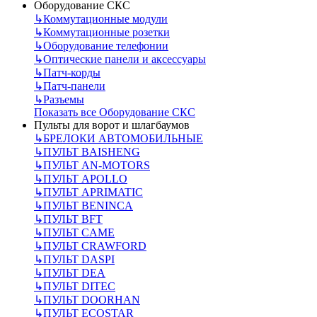
Оборудование СКС
↳
Коммутационные модули
↳
Коммутационные розетки
↳
Оборудование телефонии
↳
Оптические панели и аксессуары
↳
Патч-корды
↳
Патч-панели
↳
Разъемы
Показать все Оборудование СКС
Пульты для ворот и шлагбаумов
↳
БРЕЛОКИ АВТОМОБИЛЬНЫЕ
↳
ПУЛЬТ BAISHENG
↳
ПУЛЬТ AN-MOTORS
↳
ПУЛЬТ APOLLO
↳
ПУЛЬТ APRIMATIC
↳
ПУЛЬТ BENINCA
↳
ПУЛЬТ BFT
↳
ПУЛЬТ CAME
↳
ПУЛЬТ CRAWFORD
↳
ПУЛЬТ DASPI
↳
ПУЛЬТ DEA
↳
ПУЛЬТ DITEC
↳
ПУЛЬТ DOORHAN
↳
ПУЛЬТ ECOSTAR