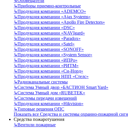
↳
Оповещатели
↳
Приборы приемно-контрольные
↳
Продукция компании «ADEMCO»
↳
Продукция компании «Ajax Systems»
↳
Продукция компании «Apollo Fire Detectors»
↳
Продукция компании «DSC»
↳
Продукция компании «NAVIgard»
↳
Продукция компании «Paradox»
↳
Продукция компании «Satel»
↳
Продукция компании «SONOFF»
↳
Продукция компании «System Sensor»
↳
Продукция компании «ИПРо»
↳
Продукция компании «РИТМ»
↳
Продукция компании «Си-Норд»
↳
Продукция компании НПП «Стелс»
↳
Радиоканальные системы
↳
Система Умный двор «БАСТИОН Smart Yard»
↳
Система Умный дом «RUBETEK»
↳
Системы передачи извещений
↳
Продукция компании «Hikvision»
↳
Типовые решения ОПС
Показать все Средства и системы охранно-пожарной сиг
Средства пожаротушения
↳
Вентили пожарные