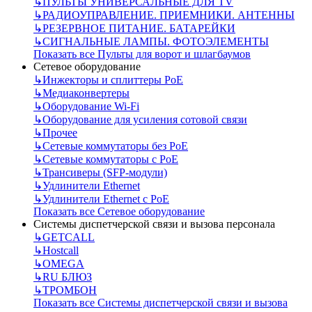
↳
ПУЛЬТЫ УНИВЕРСАЛЬНЫЕ ДЛЯ TV
↳
РАДИОУПРАВЛЕНИЕ. ПРИЕМНИКИ. АНТЕННЫ
↳
РЕЗЕРВНОЕ ПИТАНИЕ. БАТАРЕЙКИ
↳
СИГНАЛЬНЫЕ ЛАМПЫ. ФОТОЭЛЕМЕНТЫ
Показать все Пульты для ворот и шлагбаумов
Сетевое оборудование
↳
Инжекторы и сплиттеры РоЕ
↳
Медиаконвертеры
↳
Оборудование Wi-Fi
↳
Оборудование для усиления сотовой связи
↳
Прочее
↳
Сетевые коммутаторы без РоЕ
↳
Сетевые коммутаторы с РоЕ
↳
Трансиверы (SFP-модули)
↳
Удлинители Ethernet
↳
Удлинители Ethernet с PoE
Показать все Сетевое оборудование
Системы диспетчерской связи и вызова персонала
↳
GETCALL
↳
Hostcall
↳
OMEGA
↳
RU БЛЮЗ
↳
ТРОМБОН
Показать все Системы диспетчерской связи и вызова