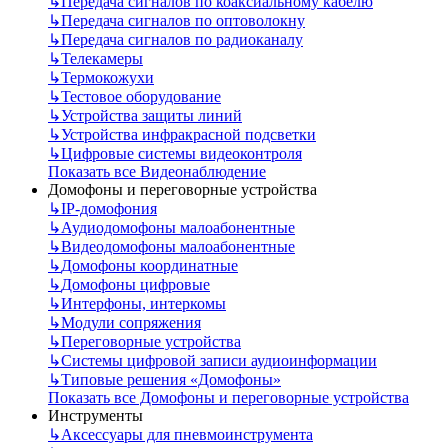
↳
Передача сигналов по коаксиальному кабелю
↳
Передача сигналов по оптоволокну
↳
Передача сигналов по радиоканалу
↳
Телекамеры
↳
Термокожухи
↳
Тестовое оборудование
↳
Устройства защиты линий
↳
Устройства инфракрасной подсветки
↳
Цифровые системы видеоконтроля
Показать все Видеонаблюдение
Домофоны и переговорные устройства
↳
IP-домофония
↳
Аудиодомофоны малоабонентные
↳
Видеодомофоны малоабонентные
↳
Домофоны координатные
↳
Домофоны цифровые
↳
Интерфоны, интеркомы
↳
Модули сопряжения
↳
Переговорные устройства
↳
Системы цифровой записи аудиоинформации
↳
Типовые решения «Домофоны»
Показать все Домофоны и переговорные устройства
Инструменты
↳
Аксессуары для пневмоинструмента