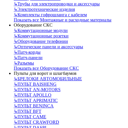
↳
Трубы для электропроводки и аксессуары
↳
Электротехнические изделия
↳
Комплекты гофрошланга с кабелем
Показать все Монтажные и расходные материалы
Оборудование СКС
↳
Коммутационные модули
↳
Коммутационные розетки
↳
Оборудование телефонии
↳
Оптические панели и аксессуары
↳
Патч-корды
↳
Патч-панели
↳
Разъемы
Показать все Оборудование СКС
Пульты для ворот и шлагбаумов
↳
БРЕЛОКИ АВТОМОБИЛЬНЫЕ
↳
ПУЛЬТ BAISHENG
↳
ПУЛЬТ AN-MOTORS
↳
ПУЛЬТ APOLLO
↳
ПУЛЬТ APRIMATIC
↳
ПУЛЬТ BENINCA
↳
ПУЛЬТ BFT
↳
ПУЛЬТ CAME
↳
ПУЛЬТ CRAWFORD
↳
ПУЛЬТ DASPI