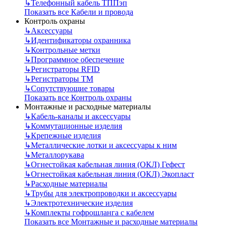
↳
Телефонный кабель ТППэп
Показать все Кабели и провода
Контроль охраны
↳
Аксессуары
↳
Идентификаторы охранника
↳
Контрольные метки
↳
Программное обеспечение
↳
Регистраторы RFID
↳
Регистраторы ТМ
↳
Сопутствующие товары
Показать все Контроль охраны
Монтажные и расходные материалы
↳
Кабель-каналы и аксессуары
↳
Коммутационные изделия
↳
Крепежные изделия
↳
Металлические лотки и аксессуары к ним
↳
Металлорукава
↳
Огнестойкая кабельная линия (ОКЛ) Гефест
↳
Огнестойкая кабельная линия (ОКЛ) Экопласт
↳
Расходные материалы
↳
Трубы для электропроводки и аксессуары
↳
Электротехнические изделия
↳
Комплекты гофрошланга с кабелем
Показать все Монтажные и расходные материалы