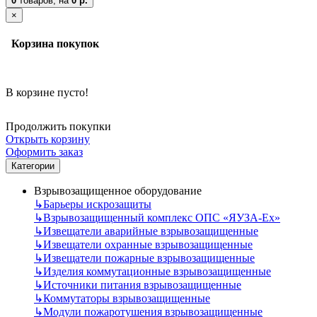
0
товаров,
на
0 р.
×
Корзина покупок
В корзине пусто!
Продолжить покупки
Открыть корзину
Оформить заказ
Категории
Взрывозащищенное оборудование
↳
Барьеры искрозащиты
↳
Взрывозащищенный комплекс ОПС «ЯУЗА-Ех»
↳
Извещатели аварийные взрывозащищенные
↳
Извещатели охранные взрывозащищенные
↳
Извещатели пожарные взрывозащищенные
↳
Изделия коммутационные взрывозащищенные
↳
Источники питания взрывозащищенные
↳
Коммутаторы взрывозащищенные
↳
Модули пожаротушения взрывозащищенные