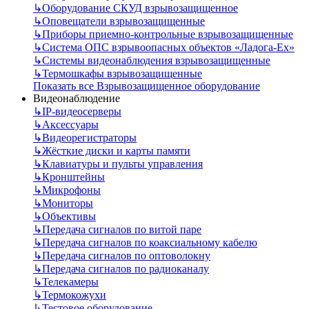
↳
Оборудование СКУД взрывозащищенное
↳
Оповещатели взрывозащищенные
↳
Приборы приемно-контрольные взрывозащищенные
↳
Система ОПС взрывоопасных объектов «Ладога-Ex»
↳
Системы видеонаблюдения взрывозащищенные
↳
Термошкафы взрывозащищенные
Показать все Взрывозащищенное оборудование
Видеонаблюдение
↳
IP-видеосерверы
↳
Аксессуары
↳
Видеорегистраторы
↳
Жёсткие диски и карты памяти
↳
Клавиатуры и пульты управления
↳
Кронштейны
↳
Микрофоны
↳
Мониторы
↳
Объективы
↳
Передача сигналов по витой паре
↳
Передача сигналов по коаксиальному кабелю
↳
Передача сигналов по оптоволокну
↳
Передача сигналов по радиоканалу
↳
Телекамеры
↳
Термокожухи
↳
Тестовое оборудование