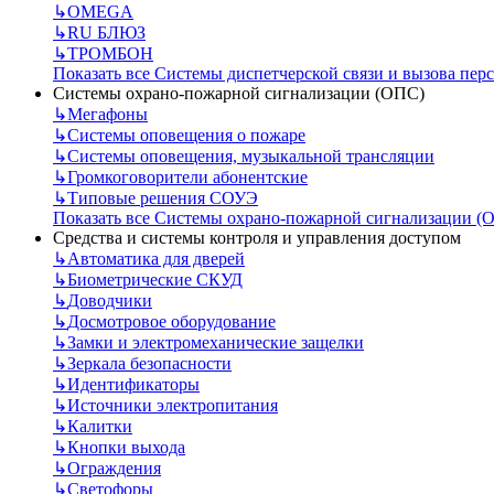
↳
OMEGA
↳
RU БЛЮЗ
↳
ТРОМБОН
Показать все Системы диспетчерской связи и вызова пер
Системы охрано-пожарной сигнализации (ОПС)
↳
Мегафоны
↳
Системы оповещения о пожаре
↳
Системы оповещения, музыкальной трансляции
↳
Громкоговорители абонентские
↳
Типовые решения СОУЭ
Показать все Системы охрано-пожарной сигнализации (
Средства и системы контроля и управления доступом
↳
Автоматика для дверей
↳
Биометрические СКУД
↳
Доводчики
↳
Досмотровое оборудование
↳
Замки и электромеханические защелки
↳
Зеркала безопасности
↳
Идентификаторы
↳
Источники электропитания
↳
Калитки
↳
Кнопки выхода
↳
Ограждения
↳
Светофоры