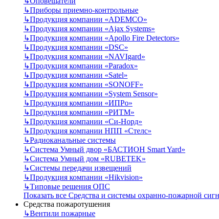
↳
Оповещатели
↳
Приборы приемно-контрольные
↳
Продукция компании «ADEMCO»
↳
Продукция компании «Ajax Systems»
↳
Продукция компании «Apollo Fire Detectors»
↳
Продукция компании «DSC»
↳
Продукция компании «NAVIgard»
↳
Продукция компании «Paradox»
↳
Продукция компании «Satel»
↳
Продукция компании «SONOFF»
↳
Продукция компании «System Sensor»
↳
Продукция компании «ИПРо»
↳
Продукция компании «РИТМ»
↳
Продукция компании «Си-Норд»
↳
Продукция компании НПП «Стелс»
↳
Радиоканальные системы
↳
Система Умный двор «БАСТИОН Smart Yard»
↳
Система Умный дом «RUBETEK»
↳
Системы передачи извещений
↳
Продукция компании «Hikvision»
↳
Типовые решения ОПС
Показать все Средства и системы охранно-пожарной сиг
Средства пожаротушения
↳
Вентили пожарные