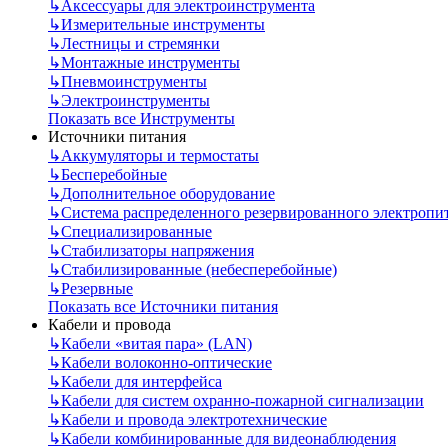
↳
Аксессуары для электроинструмента
↳
Измерительные инструменты
↳
Лестницы и стремянки
↳
Монтажные инструменты
↳
Пневмоинструменты
↳
Электроинструменты
Показать все Инструменты
Источники питания
↳
Аккумуляторы и термостаты
↳
Бесперебойные
↳
Дополнительное оборудование
↳
Система распределенного резервированного электропи
↳
Специализированные
↳
Стабилизаторы напряжения
↳
Стабилизированные (небесперебойные)
↳
Резервные
Показать все Источники питания
Кабели и провода
↳
Кабели «витая пара» (LAN)
↳
Кабели волоконно-оптические
↳
Кабели для интерфейса
↳
Кабели для систем охранно-пожарной сигнализации
↳
Кабели и провода электротехнические
↳
Кабели комбинированные для видеонаблюдения