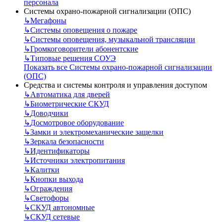
персонала
Системы охрано-пожарной сигнализации (ОПС)
↳
Мегафоны
↳
Системы оповещения о пожаре
↳
Системы оповещения, музыкальной трансляции
↳
Громкоговорители абонентские
↳
Типовые решения СОУЭ
Показать все Системы охрано-пожарной сигнализации
(ОПС)
Средства и системы контроля и управления доступом
↳
Автоматика для дверей
↳
Биометрические СКУД
↳
Доводчики
↳
Досмотровое оборудование
↳
Замки и электромеханические защелки
↳
Зеркала безопасности
↳
Идентификаторы
↳
Источники электропитания
↳
Калитки
↳
Кнопки выхода
↳
Ограждения
↳
Светофоры
↳
СКУД автономные
↳
СКУД сетевые