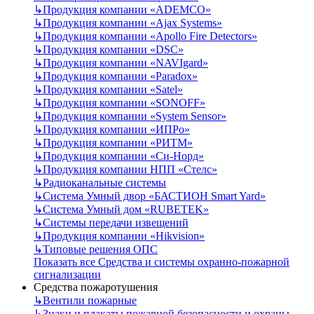
↳
Продукция компании «ADEMCO»
↳
Продукция компании «Ajax Systems»
↳
Продукция компании «Apollo Fire Detectors»
↳
Продукция компании «DSC»
↳
Продукция компании «NAVIgard»
↳
Продукция компании «Paradox»
↳
Продукция компании «Satel»
↳
Продукция компании «SONOFF»
↳
Продукция компании «System Sensor»
↳
Продукция компании «ИПРо»
↳
Продукция компании «РИТМ»
↳
Продукция компании «Си-Норд»
↳
Продукция компании НПП «Стелс»
↳
Радиоканальные системы
↳
Система Умный двор «БАСТИОН Smart Yard»
↳
Система Умный дом «RUBETEK»
↳
Системы передачи извещений
↳
Продукция компании «Hikvision»
↳
Типовые решения ОПС
Показать все Средства и системы охранно-пожарной
сигнализации
Средства пожаротушения
↳
Вентили пожарные
↳
Знаки и плакаты пожарной безопасности и охраны