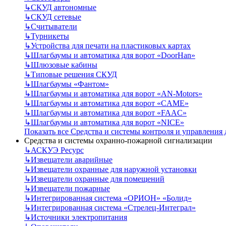
↳
СКУД автономные
↳
СКУД сетевые
↳
Считыватели
↳
Турникеты
↳
Устройства для печати на пластиковых картах
↳
Шлагбаумы и автоматика для ворот «DoorHan»
↳
Шлюзовые кабины
↳
Типовые решения СКУД
↳
Шлагбаумы «Фантом»
↳
Шлагбаумы и автоматика для ворот «AN-Motors»
↳
Шлагбаумы и автоматика для ворот «CAME»
↳
Шлагбаумы и автоматика для ворот «FAAC»
↳
Шлагбаумы и автоматика для ворот «NICE»
Показать все Средства и системы контроля и управления
Средства и системы охранно-пожарной сигнализации
↳
АСКУЭ Ресурс
↳
Извещатели аварийные
↳
Извещатели охранные для наружной установки
↳
Извещатели охранные для помещений
↳
Извещатели пожарные
↳
Интегрированная система «ОРИОН» «Болид»
↳
Интегрированная система «Стрелец-Интеграл»
↳
Источники электропитания