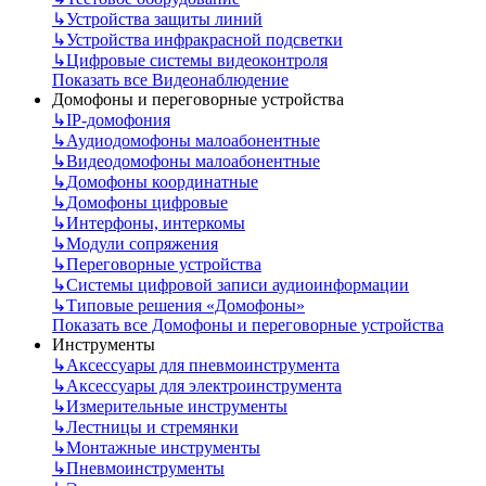
↳
Устройства защиты линий
↳
Устройства инфракрасной подсветки
↳
Цифровые системы видеоконтроля
Показать все Видеонаблюдение
Домофоны и переговорные устройства
↳
IP-домофония
↳
Аудиодомофоны малоабонентные
↳
Видеодомофоны малоабонентные
↳
Домофоны координатные
↳
Домофоны цифровые
↳
Интерфоны, интеркомы
↳
Модули сопряжения
↳
Переговорные устройства
↳
Системы цифровой записи аудиоинформации
↳
Типовые решения «Домофоны»
Показать все Домофоны и переговорные устройства
Инструменты
↳
Аксессуары для пневмоинструмента
↳
Аксессуары для электроинструмента
↳
Измерительные инструменты
↳
Лестницы и стремянки
↳
Монтажные инструменты
↳
Пневмоинструменты