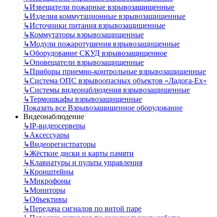
↳
Извещатели пожарные взрывозащищенные
↳
Изделия коммутационные взрывозащищенные
↳
Источники питания взрывозащищенные
↳
Коммутаторы взрывозащищенные
↳
Модули пожаротушения взрывозащищенные
↳
Оборудование СКУД взрывозащищенное
↳
Оповещатели взрывозащищенные
↳
Приборы приемно-контрольные взрывозащищенные
↳
Система ОПС взрывоопасных объектов «Ладога-Ex»
↳
Системы видеонаблюдения взрывозащищенные
↳
Термошкафы взрывозащищенные
Показать все Взрывозащищенное оборудование
Видеонаблюдение
↳
IP-видеосерверы
↳
Аксессуары
↳
Видеорегистраторы
↳
Жёсткие диски и карты памяти
↳
Клавиатуры и пульты управления
↳
Кронштейны
↳
Микрофоны
↳
Мониторы
↳
Объективы
↳
Передача сигналов по витой паре