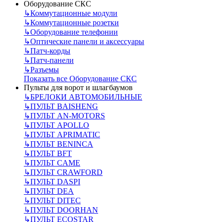
Оборудование СКС
↳
Коммутационные модули
↳
Коммутационные розетки
↳
Оборудование телефонии
↳
Оптические панели и аксессуары
↳
Патч-корды
↳
Патч-панели
↳
Разъемы
Показать все Оборудование СКС
Пульты для ворот и шлагбаумов
↳
БРЕЛОКИ АВТОМОБИЛЬНЫЕ
↳
ПУЛЬТ BAISHENG
↳
ПУЛЬТ AN-MOTORS
↳
ПУЛЬТ APOLLO
↳
ПУЛЬТ APRIMATIC
↳
ПУЛЬТ BENINCA
↳
ПУЛЬТ BFT
↳
ПУЛЬТ CAME
↳
ПУЛЬТ CRAWFORD
↳
ПУЛЬТ DASPI
↳
ПУЛЬТ DEA
↳
ПУЛЬТ DITEC
↳
ПУЛЬТ DOORHAN
↳
ПУЛЬТ ECOSTAR