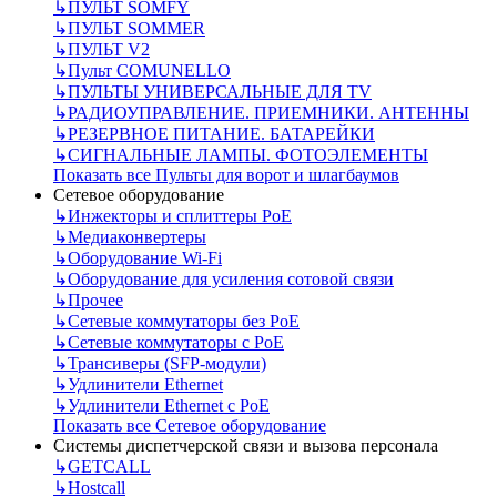
↳
ПУЛЬТ SOMFY
↳
ПУЛЬТ SOMMER
↳
ПУЛЬТ V2
↳
Пульт СOMUNELLO
↳
ПУЛЬТЫ УНИВЕРСАЛЬНЫЕ ДЛЯ TV
↳
РАДИОУПРАВЛЕНИЕ. ПРИЕМНИКИ. АНТЕННЫ
↳
РЕЗЕРВНОЕ ПИТАНИЕ. БАТАРЕЙКИ
↳
СИГНАЛЬНЫЕ ЛАМПЫ. ФОТОЭЛЕМЕНТЫ
Показать все Пульты для ворот и шлагбаумов
Сетевое оборудование
↳
Инжекторы и сплиттеры РоЕ
↳
Медиаконвертеры
↳
Оборудование Wi-Fi
↳
Оборудование для усиления сотовой связи
↳
Прочее
↳
Сетевые коммутаторы без РоЕ
↳
Сетевые коммутаторы с РоЕ
↳
Трансиверы (SFP-модули)
↳
Удлинители Ethernet
↳
Удлинители Ethernet с PoE
Показать все Сетевое оборудование
Системы диспетчерской связи и вызова персонала
↳
GETCALL
↳
Hostcall