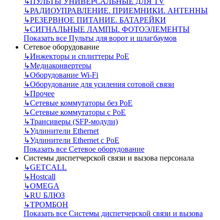
↳
ПУЛЬТЫ УНИВЕРСАЛЬНЫЕ ДЛЯ TV
↳
РАДИОУПРАВЛЕНИЕ. ПРИЕМНИКИ. АНТЕННЫ
↳
РЕЗЕРВНОЕ ПИТАНИЕ. БАТАРЕЙКИ
↳
СИГНАЛЬНЫЕ ЛАМПЫ. ФОТОЭЛЕМЕНТЫ
Показать все Пульты для ворот и шлагбаумов
Сетевое оборудование
↳
Инжекторы и сплиттеры РоЕ
↳
Медиаконвертеры
↳
Оборудование Wi-Fi
↳
Оборудование для усиления сотовой связи
↳
Прочее
↳
Сетевые коммутаторы без РоЕ
↳
Сетевые коммутаторы с РоЕ
↳
Трансиверы (SFP-модули)
↳
Удлинители Ethernet
↳
Удлинители Ethernet с PoE
Показать все Сетевое оборудование
Системы диспетчерской связи и вызова персонала
↳
GETCALL
↳
Hostcall
↳
OMEGA
↳
RU БЛЮЗ
↳
ТРОМБОН
Показать все Системы диспетчерской связи и вызова