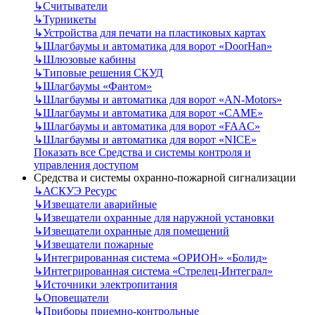
↳
Считыватели
↳
Турникеты
↳
Устройства для печати на пластиковых картах
↳
Шлагбаумы и автоматика для ворот «DoorHan»
↳
Шлюзовые кабины
↳
Типовые решения СКУД
↳
Шлагбаумы «Фантом»
↳
Шлагбаумы и автоматика для ворот «AN-Motors»
↳
Шлагбаумы и автоматика для ворот «CAME»
↳
Шлагбаумы и автоматика для ворот «FAAC»
↳
Шлагбаумы и автоматика для ворот «NICE»
Показать все Средства и системы контроля и
управления доступом
Средства и системы охранно-пожарной сигнализации
↳
АСКУЭ Ресурс
↳
Извещатели аварийные
↳
Извещатели охранные для наружной установки
↳
Извещатели охранные для помещений
↳
Извещатели пожарные
↳
Интегрированная система «ОРИОН» «Болид»
↳
Интегрированная система «Стрелец-Интеграл»
↳
Источники электропитания
↳
Оповещатели
↳
Приборы приемно-контрольные