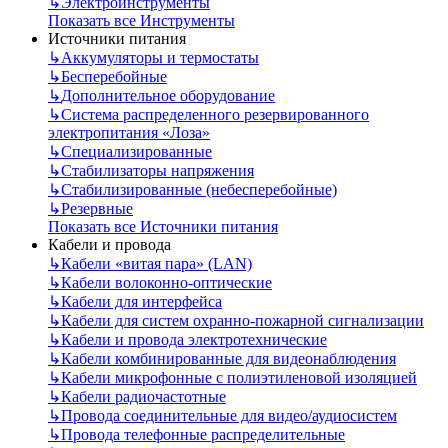
↳
Электроинструменты
Показать все Инструменты
Источники питания
↳
Аккумуляторы и термостаты
↳
Бесперебойные
↳
Дополнительное оборудование
↳
Система распределенного резервированного
электропитания «Лоза»
↳
Специализированные
↳
Стабилизаторы напряжения
↳
Стабилизированные (небесперебойные)
↳
Резервные
Показать все Источники питания
Кабели и провода
↳
Кабели «витая пара» (LAN)
↳
Кабели волоконно-оптические
↳
Кабели для интерфейса
↳
Кабели для систем охранно-пожарной сигнализации
↳
Кабели и провода электротехнические
↳
Кабели комбинированные для видеонаблюдения
↳
Кабели микрофонные с полиэтиленовой изоляцией
↳
Кабели радиочастотные
↳
Провода соединительные для видео/аудиосистем
↳
Провода телефонные распределительные