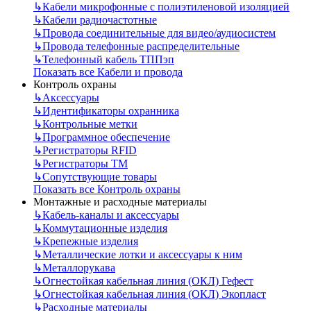
↳
Кабели микрофонные с полиэтиленовой изоляцией
↳
Кабели радиочастотные
↳
Провода соединительные для видео/аудиосистем
↳
Провода телефонные распределительные
↳
Телефонный кабель ТППэп
Показать все Кабели и провода
Контроль охраны
↳
Аксессуары
↳
Идентификаторы охранника
↳
Контрольные метки
↳
Программное обеспечение
↳
Регистраторы RFID
↳
Регистраторы ТМ
↳
Сопутствующие товары
Показать все Контроль охраны
Монтажные и расходные материалы
↳
Кабель-каналы и аксессуары
↳
Коммутационные изделия
↳
Крепежные изделия
↳
Металлические лотки и аксессуары к ним
↳
Металлорукава
↳
Огнестойкая кабельная линия (ОКЛ) Гефест
↳
Огнестойкая кабельная линия (ОКЛ) Экопласт
↳
Расходные материалы