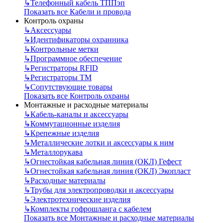
↳
Телефонный кабель ТППэп
Показать все Кабели и провода
Контроль охраны
↳
Аксессуары
↳
Идентификаторы охранника
↳
Контрольные метки
↳
Программное обеспечение
↳
Регистраторы RFID
↳
Регистраторы ТМ
↳
Сопутствующие товары
Показать все Контроль охраны
Монтажные и расходные материалы
↳
Кабель-каналы и аксессуары
↳
Коммутационные изделия
↳
Крепежные изделия
↳
Металлические лотки и аксессуары к ним
↳
Металлорукава
↳
Огнестойкая кабельная линия (ОКЛ) Гефест
↳
Огнестойкая кабельная линия (ОКЛ) Экопласт
↳
Расходные материалы
↳
Трубы для электропроводки и аксессуары
↳
Электротехнические изделия
↳
Комплекты гофрошланга с кабелем
Показать все Монтажные и расходные материалы