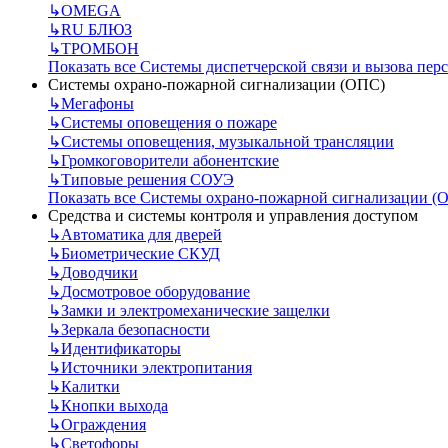
↳
OMEGA
↳
RU БЛЮЗ
↳
ТРОМБОН
Показать все Системы диспетчерской связи и вызова пер
Системы охрано-пожарной сигнализации (ОПС)
↳
Мегафоны
↳
Системы оповещения о пожаре
↳
Системы оповещения, музыкальной трансляции
↳
Громкоговорители абонентские
↳
Типовые решения СОУЭ
Показать все Системы охрано-пожарной сигнализации (
Средства и системы контроля и управления доступом
↳
Автоматика для дверей
↳
Биометрические СКУД
↳
Доводчики
↳
Досмотровое оборудование
↳
Замки и электромеханические защелки
↳
Зеркала безопасности
↳
Идентификаторы
↳
Источники электропитания
↳
Калитки
↳
Кнопки выхода
↳
Ограждения
↳
Светофоры