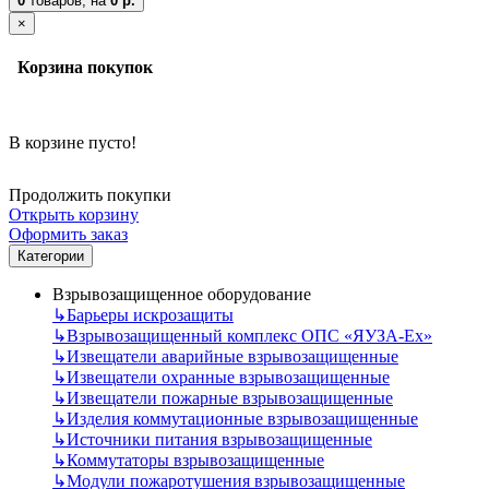
0
товаров,
на
0 р.
×
Корзина покупок
В корзине пусто!
Продолжить покупки
Открыть корзину
Оформить заказ
Категории
Взрывозащищенное оборудование
↳
Барьеры искрозащиты
↳
Взрывозащищенный комплекс ОПС «ЯУЗА-Ех»
↳
Извещатели аварийные взрывозащищенные
↳
Извещатели охранные взрывозащищенные
↳
Извещатели пожарные взрывозащищенные
↳
Изделия коммутационные взрывозащищенные
↳
Источники питания взрывозащищенные
↳
Коммутаторы взрывозащищенные
↳
Модули пожаротушения взрывозащищенные