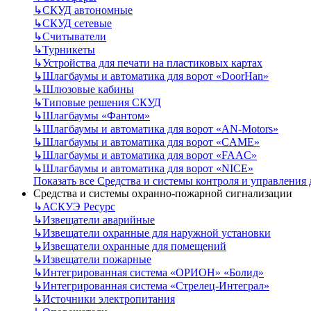
↳
СКУД автономные
↳
СКУД сетевые
↳
Считыватели
↳
Турникеты
↳
Устройства для печати на пластиковых картах
↳
Шлагбаумы и автоматика для ворот «DoorHan»
↳
Шлюзовые кабины
↳
Типовые решения СКУД
↳
Шлагбаумы «Фантом»
↳
Шлагбаумы и автоматика для ворот «AN-Motors»
↳
Шлагбаумы и автоматика для ворот «CAME»
↳
Шлагбаумы и автоматика для ворот «FAAC»
↳
Шлагбаумы и автоматика для ворот «NICE»
Показать все Средства и системы контроля и управления
Средства и системы охранно-пожарной сигнализации
↳
АСКУЭ Ресурс
↳
Извещатели аварийные
↳
Извещатели охранные для наружной установки
↳
Извещатели охранные для помещений
↳
Извещатели пожарные
↳
Интегрированная система «ОРИОН» «Болид»
↳
Интегрированная система «Стрелец-Интеграл»
↳
Источники электропитания