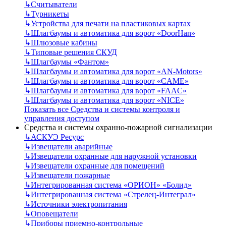
↳
Считыватели
↳
Турникеты
↳
Устройства для печати на пластиковых картах
↳
Шлагбаумы и автоматика для ворот «DoorHan»
↳
Шлюзовые кабины
↳
Типовые решения СКУД
↳
Шлагбаумы «Фантом»
↳
Шлагбаумы и автоматика для ворот «AN-Motors»
↳
Шлагбаумы и автоматика для ворот «CAME»
↳
Шлагбаумы и автоматика для ворот «FAAC»
↳
Шлагбаумы и автоматика для ворот «NICE»
Показать все Средства и системы контроля и
управления доступом
Средства и системы охранно-пожарной сигнализации
↳
АСКУЭ Ресурс
↳
Извещатели аварийные
↳
Извещатели охранные для наружной установки
↳
Извещатели охранные для помещений
↳
Извещатели пожарные
↳
Интегрированная система «ОРИОН» «Болид»
↳
Интегрированная система «Стрелец-Интеграл»
↳
Источники электропитания
↳
Оповещатели
↳
Приборы приемно-контрольные