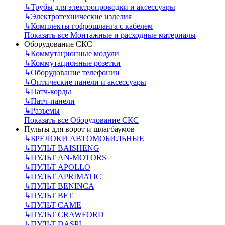
↳
Трубы для электропроводки и аксессуары
↳
Электротехнические изделия
↳
Комплекты гофрошланга с кабелем
Показать все Монтажные и расходные материалы
Оборудование СКС
↳
Коммутационные модули
↳
Коммутационные розетки
↳
Оборудование телефонии
↳
Оптические панели и аксессуары
↳
Патч-корды
↳
Патч-панели
↳
Разъемы
Показать все Оборудование СКС
Пульты для ворот и шлагбаумов
↳
БРЕЛОКИ АВТОМОБИЛЬНЫЕ
↳
ПУЛЬТ BAISHENG
↳
ПУЛЬТ AN-MOTORS
↳
ПУЛЬТ APOLLO
↳
ПУЛЬТ APRIMATIC
↳
ПУЛЬТ BENINCA
↳
ПУЛЬТ BFT
↳
ПУЛЬТ CAME
↳
ПУЛЬТ CRAWFORD
↳
ПУЛЬТ DASPI