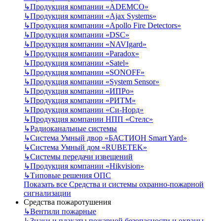
↳
Продукция компании «ADEMCO»
↳
Продукция компании «Ajax Systems»
↳
Продукция компании «Apollo Fire Detectors»
↳
Продукция компании «DSC»
↳
Продукция компании «NAVIgard»
↳
Продукция компании «Paradox»
↳
Продукция компании «Satel»
↳
Продукция компании «SONOFF»
↳
Продукция компании «System Sensor»
↳
Продукция компании «ИПРо»
↳
Продукция компании «РИТМ»
↳
Продукция компании «Си-Норд»
↳
Продукция компании НПП «Стелс»
↳
Радиоканальные системы
↳
Система Умный двор «БАСТИОН Smart Yard»
↳
Система Умный дом «RUBETEK»
↳
Системы передачи извещений
↳
Продукция компании «Hikvision»
↳
Типовые решения ОПС
Показать все Средства и системы охранно-пожарной
сигнализации
Средства пожаротушения
↳
Вентили пожарные
↳
Знаки и плакаты пожарной безопасности и охраны