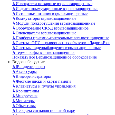
↳
Извещатели пожарные взрывозащищенные
↳
Изделия коммутационные взрывозащищенные
↳
Источники питания взрывозащищенные
↳
Коммутаторы взрывозащищенные
↳
Модули пожаротушения взрывозащищенные
↳
Оборудование СКУД взрывозащищенное
↳
Оповещатели взрывозащищенные
↳
Приборы приемно-контрольные взрывозащищенные
↳
Система ОПС взрывоопасных объектов «Ладога-Ex»
↳
Системы видеонаблюдения взрывозащищенные
↳
Термошкафы взрывозащищенные
Показать все Взрывозащищенное оборудование
Видеонаблюдение
↳
IP-видеосерверы
↳
Аксессуары
↳
Видеорегистраторы
↳
Жёсткие диски и карты памяти
↳
Клавиатуры и пульты управления
↳
Кронштейны
↳
Микрофоны
↳
Мониторы
↳
Объективы
↳
Передача сигналов по витой паре