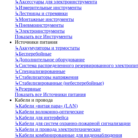
↳
Аксессуары для электроинструмента
↳
Измерительные инструменты
↳
Лестницы и стремянки
↳
Монтажные инструменты
↳
Пневмоинструменты
↳
Электроинструменты
Показать все Инструменты
Источники питания
↳
Аккумуляторы и термостаты
↳
Бесперебойные
↳
Дополнительное оборудование
↳
Система распределенного резервированного электропи
↳
Специализированные
↳
Стабилизаторы напряжения
↳
Стабилизированные (небесперебойные)
↳
Резервные
Показать все Источники питания
Кабели и провода
↳
Кабели «витая пара» (LAN)
↳
Кабели волоконно-оптические
↳
Кабели для интерфейса
↳
Кабели для систем охранно-пожарной сигнализации
↳
Кабели и провода электротехнические
↳
Кабели комбинированные для видеонаблюдения