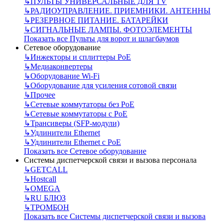
↳
ПУЛЬТЫ УНИВЕРСАЛЬНЫЕ ДЛЯ TV
↳
РАДИОУПРАВЛЕНИЕ. ПРИЕМНИКИ. АНТЕННЫ
↳
РЕЗЕРВНОЕ ПИТАНИЕ. БАТАРЕЙКИ
↳
СИГНАЛЬНЫЕ ЛАМПЫ. ФОТОЭЛЕМЕНТЫ
Показать все Пульты для ворот и шлагбаумов
Сетевое оборудование
↳
Инжекторы и сплиттеры РоЕ
↳
Медиаконвертеры
↳
Оборудование Wi-Fi
↳
Оборудование для усиления сотовой связи
↳
Прочее
↳
Сетевые коммутаторы без РоЕ
↳
Сетевые коммутаторы с РоЕ
↳
Трансиверы (SFP-модули)
↳
Удлинители Ethernet
↳
Удлинители Ethernet с PoE
Показать все Сетевое оборудование
Системы диспетчерской связи и вызова персонала
↳
GETCALL
↳
Hostcall
↳
OMEGA
↳
RU БЛЮЗ
↳
ТРОМБОН
Показать все Системы диспетчерской связи и вызова