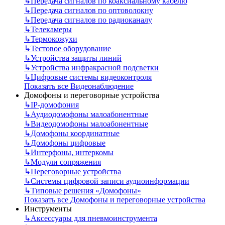
↳
Передача сигналов по коаксиальному кабелю
↳
Передача сигналов по оптоволокну
↳
Передача сигналов по радиоканалу
↳
Телекамеры
↳
Термокожухи
↳
Тестовое оборудование
↳
Устройства защиты линий
↳
Устройства инфракрасной подсветки
↳
Цифровые системы видеоконтроля
Показать все Видеонаблюдение
Домофоны и переговорные устройства
↳
IP-домофония
↳
Аудиодомофоны малоабонентные
↳
Видеодомофоны малоабонентные
↳
Домофоны координатные
↳
Домофоны цифровые
↳
Интерфоны, интеркомы
↳
Модули сопряжения
↳
Переговорные устройства
↳
Системы цифровой записи аудиоинформации
↳
Типовые решения «Домофоны»
Показать все Домофоны и переговорные устройства
Инструменты
↳
Аксессуары для пневмоинструмента