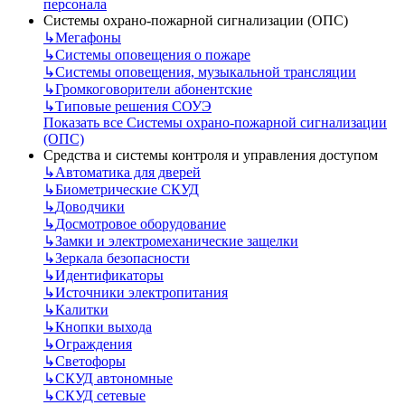
персонала
Системы охрано-пожарной сигнализации (ОПС)
↳
Мегафоны
↳
Системы оповещения о пожаре
↳
Системы оповещения, музыкальной трансляции
↳
Громкоговорители абонентские
↳
Типовые решения СОУЭ
Показать все Системы охрано-пожарной сигнализации
(ОПС)
Средства и системы контроля и управления доступом
↳
Автоматика для дверей
↳
Биометрические СКУД
↳
Доводчики
↳
Досмотровое оборудование
↳
Замки и электромеханические защелки
↳
Зеркала безопасности
↳
Идентификаторы
↳
Источники электропитания
↳
Калитки
↳
Кнопки выхода
↳
Ограждения
↳
Светофоры
↳
СКУД автономные
↳
СКУД сетевые