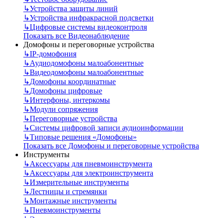
↳
Устройства защиты линий
↳
Устройства инфракрасной подсветки
↳
Цифровые системы видеоконтроля
Показать все Видеонаблюдение
Домофоны и переговорные устройства
↳
IP-домофония
↳
Аудиодомофоны малоабонентные
↳
Видеодомофоны малоабонентные
↳
Домофоны координатные
↳
Домофоны цифровые
↳
Интерфоны, интеркомы
↳
Модули сопряжения
↳
Переговорные устройства
↳
Системы цифровой записи аудиоинформации
↳
Типовые решения «Домофоны»
Показать все Домофоны и переговорные устройства
Инструменты
↳
Аксессуары для пневмоинструмента
↳
Аксессуары для электроинструмента
↳
Измерительные инструменты
↳
Лестницы и стремянки
↳
Монтажные инструменты
↳
Пневмоинструменты