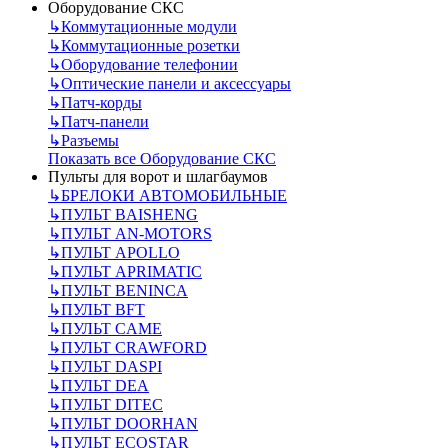
Оборудование СКС
↳
Коммутационные модули
↳
Коммутационные розетки
↳
Оборудование телефонии
↳
Оптические панели и аксессуары
↳
Патч-корды
↳
Патч-панели
↳
Разъемы
Показать все Оборудование СКС
Пульты для ворот и шлагбаумов
↳
БРЕЛОКИ АВТОМОБИЛЬНЫЕ
↳
ПУЛЬТ BAISHENG
↳
ПУЛЬТ AN-MOTORS
↳
ПУЛЬТ APOLLO
↳
ПУЛЬТ APRIMATIC
↳
ПУЛЬТ BENINCA
↳
ПУЛЬТ BFT
↳
ПУЛЬТ CAME
↳
ПУЛЬТ CRAWFORD
↳
ПУЛЬТ DASPI
↳
ПУЛЬТ DEA
↳
ПУЛЬТ DITEC
↳
ПУЛЬТ DOORHAN
↳
ПУЛЬТ ECOSTAR