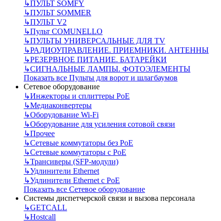
↳
ПУЛЬТ SOMFY
↳
ПУЛЬТ SOMMER
↳
ПУЛЬТ V2
↳
Пульт СOMUNELLO
↳
ПУЛЬТЫ УНИВЕРСАЛЬНЫЕ ДЛЯ TV
↳
РАДИОУПРАВЛЕНИЕ. ПРИЕМНИКИ. АНТЕННЫ
↳
РЕЗЕРВНОЕ ПИТАНИЕ. БАТАРЕЙКИ
↳
СИГНАЛЬНЫЕ ЛАМПЫ. ФОТОЭЛЕМЕНТЫ
Показать все Пульты для ворот и шлагбаумов
Сетевое оборудование
↳
Инжекторы и сплиттеры РоЕ
↳
Медиаконвертеры
↳
Оборудование Wi-Fi
↳
Оборудование для усиления сотовой связи
↳
Прочее
↳
Сетевые коммутаторы без РоЕ
↳
Сетевые коммутаторы с РоЕ
↳
Трансиверы (SFP-модули)
↳
Удлинители Ethernet
↳
Удлинители Ethernet с PoE
Показать все Сетевое оборудование
Системы диспетчерской связи и вызова персонала
↳
GETCALL
↳
Hostcall