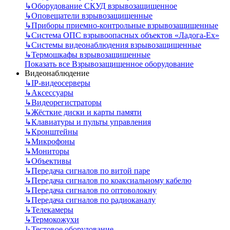
↳
Оборудование СКУД взрывозащищенное
↳
Оповещатели взрывозащищенные
↳
Приборы приемно-контрольные взрывозащищенные
↳
Система ОПС взрывоопасных объектов «Ладога-Ex»
↳
Системы видеонаблюдения взрывозащищенные
↳
Термошкафы взрывозащищенные
Показать все Взрывозащищенное оборудование
Видеонаблюдение
↳
IP-видеосерверы
↳
Аксессуары
↳
Видеорегистраторы
↳
Жёсткие диски и карты памяти
↳
Клавиатуры и пульты управления
↳
Кронштейны
↳
Микрофоны
↳
Мониторы
↳
Объективы
↳
Передача сигналов по витой паре
↳
Передача сигналов по коаксиальному кабелю
↳
Передача сигналов по оптоволокну
↳
Передача сигналов по радиоканалу
↳
Телекамеры
↳
Термокожухи
↳
Тестовое оборудование