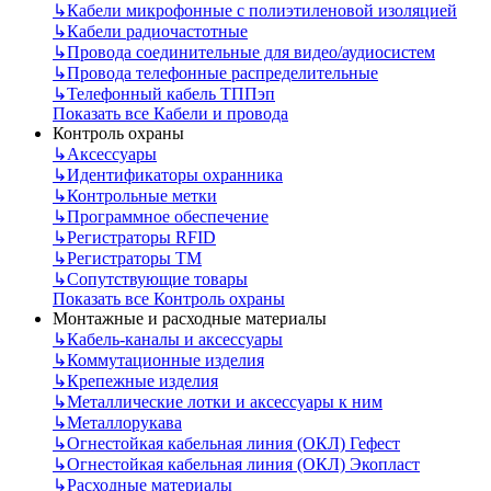
↳
Кабели микрофонные с полиэтиленовой изоляцией
↳
Кабели радиочастотные
↳
Провода соединительные для видео/аудиосистем
↳
Провода телефонные распределительные
↳
Телефонный кабель ТППэп
Показать все Кабели и провода
Контроль охраны
↳
Аксессуары
↳
Идентификаторы охранника
↳
Контрольные метки
↳
Программное обеспечение
↳
Регистраторы RFID
↳
Регистраторы ТМ
↳
Сопутствующие товары
Показать все Контроль охраны
Монтажные и расходные материалы
↳
Кабель-каналы и аксессуары
↳
Коммутационные изделия
↳
Крепежные изделия
↳
Металлические лотки и аксессуары к ним
↳
Металлорукава
↳
Огнестойкая кабельная линия (ОКЛ) Гефест
↳
Огнестойкая кабельная линия (ОКЛ) Экопласт
↳
Расходные материалы