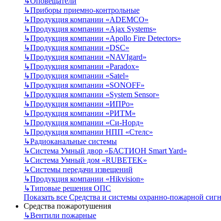
↳
Оповещатели
↳
Приборы приемно-контрольные
↳
Продукция компании «ADEMCO»
↳
Продукция компании «Ajax Systems»
↳
Продукция компании «Apollo Fire Detectors»
↳
Продукция компании «DSC»
↳
Продукция компании «NAVIgard»
↳
Продукция компании «Paradox»
↳
Продукция компании «Satel»
↳
Продукция компании «SONOFF»
↳
Продукция компании «System Sensor»
↳
Продукция компании «ИПРо»
↳
Продукция компании «РИТМ»
↳
Продукция компании «Си-Норд»
↳
Продукция компании НПП «Стелс»
↳
Радиоканальные системы
↳
Система Умный двор «БАСТИОН Smart Yard»
↳
Система Умный дом «RUBETEK»
↳
Системы передачи извещений
↳
Продукция компании «Hikvision»
↳
Типовые решения ОПС
Показать все Средства и системы охранно-пожарной сиг
Средства пожаротушения
↳
Вентили пожарные