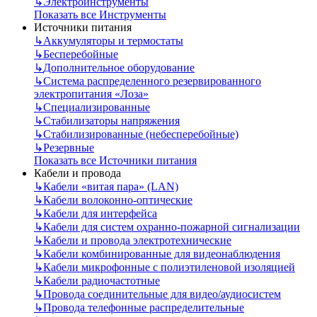
↳
Электроинструменты
Показать все Инструменты
Источники питания
↳
Аккумуляторы и термостаты
↳
Бесперебойные
↳
Дополнительное оборудование
↳
Система распределенного резервированного
электропитания «Лоза»
↳
Специализированные
↳
Стабилизаторы напряжения
↳
Стабилизированные (небесперебойные)
↳
Резервные
Показать все Источники питания
Кабели и провода
↳
Кабели «витая пара» (LAN)
↳
Кабели волоконно-оптические
↳
Кабели для интерфейса
↳
Кабели для систем охранно-пожарной сигнализации
↳
Кабели и провода электротехнические
↳
Кабели комбинированные для видеонаблюдения
↳
Кабели микрофонные с полиэтиленовой изоляцией
↳
Кабели радиочастотные
↳
Провода соединительные для видео/аудиосистем
↳
Провода телефонные распределительные