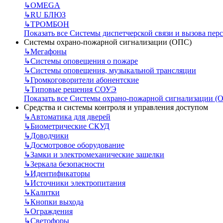
↳
OMEGA
↳
RU БЛЮЗ
↳
ТРОМБОН
Показать все Системы диспетчерской связи и вызова пер
Системы охрано-пожарной сигнализации (ОПС)
↳
Мегафоны
↳
Системы оповещения о пожаре
↳
Системы оповещения, музыкальной трансляции
↳
Громкоговорители абонентские
↳
Типовые решения СОУЭ
Показать все Системы охрано-пожарной сигнализации (
Средства и системы контроля и управления доступом
↳
Автоматика для дверей
↳
Биометрические СКУД
↳
Доводчики
↳
Досмотровое оборудование
↳
Замки и электромеханические защелки
↳
Зеркала безопасности
↳
Идентификаторы
↳
Источники электропитания
↳
Калитки
↳
Кнопки выхода
↳
Ограждения
↳
Светофоры