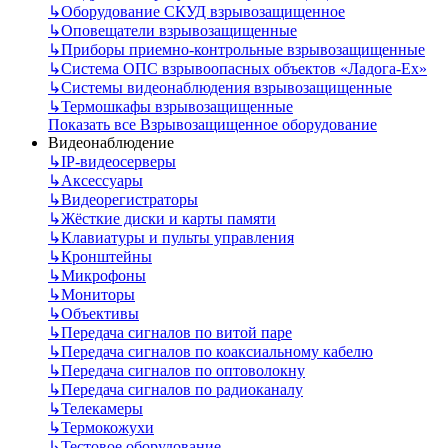
↳
Оборудование СКУД взрывозащищенное
↳
Оповещатели взрывозащищенные
↳
Приборы приемно-контрольные взрывозащищенные
↳
Система ОПС взрывоопасных объектов «Ладога-Ex»
↳
Системы видеонаблюдения взрывозащищенные
↳
Термошкафы взрывозащищенные
Показать все Взрывозащищенное оборудование
Видеонаблюдение
↳
IP-видеосерверы
↳
Аксессуары
↳
Видеорегистраторы
↳
Жёсткие диски и карты памяти
↳
Клавиатуры и пульты управления
↳
Кронштейны
↳
Микрофоны
↳
Мониторы
↳
Объективы
↳
Передача сигналов по витой паре
↳
Передача сигналов по коаксиальному кабелю
↳
Передача сигналов по оптоволокну
↳
Передача сигналов по радиоканалу
↳
Телекамеры
↳
Термокожухи
↳
Тестовое оборудование