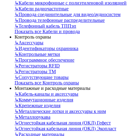
↳
Кабели микрофонные с полиэтиленовой изоляцией
↳
Кабели радиочастотные
↳
Провода соединительные для видео/аудиосистем
↳
Провода телефонные распределительные
↳
Телефонный кабель ТППэп
Показать все Кабели и провода
Контроль охраны
↳
Аксессуары
↳
Идентификаторы охранника
↳
Контрольные метки
↳
Программное обеспечение
↳
Регистраторы RFID
↳
Регистраторы ТМ
↳
Сопутствующие товары
Показать все Контроль охраны
Монтажные и расходные материалы
↳
Кабель-каналы и аксессуары
↳
Коммутационные изделия
↳
Крепежные изделия
↳
Металлические лотки и аксессуары к ним
↳
Металлорукава
↳
Огнестойкая кабельная линия (ОКЛ) Гефест
↳
Огнестойкая кабельная линия (ОКЛ) Экопласт
↳
Расходные материалы