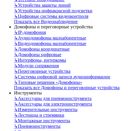
↳
Устройства защиты линий
↳
Устройства инфракрасной подсветки
↳
Цифровые системы видеоконтроля
Показать все Видеонаблюдение
Домофоны и переговорные устройства
↳
IP-домофония
↳
Аудиодомофоны малоабонентные
↳
Видеодомофоны малоабонентные
↳
Домофоны координатные
↳
Домофоны цифровые
↳
Интерфоны, интеркомы
↳
Модули сопряжения
↳
Переговорные устройства
↳
Системы цифровой записи аудиоинформации
↳
Типовые решения «Домофоны»
Показать все Домофоны и переговорные устройства
Инструменты
↳
Аксессуары для пневмоинструмента
↳
Аксессуары для электроинструмента
↳
Измерительные инструменты
↳
Лестницы и стремянки
↳
Монтажные инструменты
↳
Пневмоинструменты