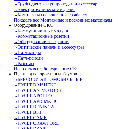
↳
Трубы для электропроводки и аксессуары
↳
Электротехнические изделия
↳
Комплекты гофрошланга с кабелем
Показать все Монтажные и расходные материалы
Оборудование СКС
↳
Коммутационные модули
↳
Коммутационные розетки
↳
Оборудование телефонии
↳
Оптические панели и аксессуары
↳
Патч-корды
↳
Патч-панели
↳
Разъемы
Показать все Оборудование СКС
Пульты для ворот и шлагбаумов
↳
БРЕЛОКИ АВТОМОБИЛЬНЫЕ
↳
ПУЛЬТ BAISHENG
↳
ПУЛЬТ AN-MOTORS
↳
ПУЛЬТ APOLLO
↳
ПУЛЬТ APRIMATIC
↳
ПУЛЬТ BENINCA
↳
ПУЛЬТ BFT
↳
ПУЛЬТ CAME
↳
ПУЛЬТ CRAWFORD
↳
ПУЛЬТ DASPI