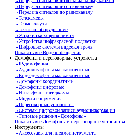
↳
Передача сигналов по коаксиальному кабелю
↳
Передача сигналов по оптоволокну
↳
Передача сигналов по радиоканалу
↳
Телекамеры
↳
Термокожухи
↳
Тестовое оборудование
↳
Устройства защиты линий
↳
Устройства инфракрасной подсветки
↳
Цифровые системы видеоконтроля
Показать все Видеонаблюдение
Домофоны и переговорные устройства
↳
IP-домофония
↳
Аудиодомофоны малоабонентные
↳
Видеодомофоны малоабонентные
↳
Домофоны координатные
↳
Домофоны цифровые
↳
Интерфоны, интеркомы
↳
Модули сопряжения
↳
Переговорные устройства
↳
Системы цифровой записи аудиоинформации
↳
Типовые решения «Домофоны»
Показать все Домофоны и переговорные устройства
Инструменты
↳
Аксессуары для пневмоинструмента