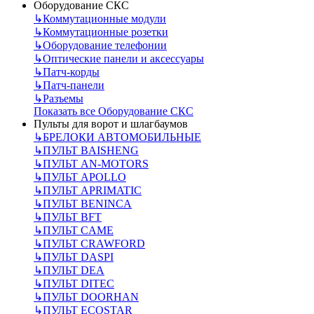
Оборудование СКС
↳
Коммутационные модули
↳
Коммутационные розетки
↳
Оборудование телефонии
↳
Оптические панели и аксессуары
↳
Патч-корды
↳
Патч-панели
↳
Разъемы
Показать все Оборудование СКС
Пульты для ворот и шлагбаумов
↳
БРЕЛОКИ АВТОМОБИЛЬНЫЕ
↳
ПУЛЬТ BAISHENG
↳
ПУЛЬТ AN-MOTORS
↳
ПУЛЬТ APOLLO
↳
ПУЛЬТ APRIMATIC
↳
ПУЛЬТ BENINCA
↳
ПУЛЬТ BFT
↳
ПУЛЬТ CAME
↳
ПУЛЬТ CRAWFORD
↳
ПУЛЬТ DASPI
↳
ПУЛЬТ DEA
↳
ПУЛЬТ DITEC
↳
ПУЛЬТ DOORHAN
↳
ПУЛЬТ ECOSTAR