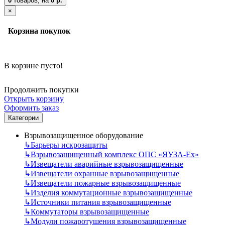
0
товаров,
на
0 р.
×
Корзина покупок
В корзине пусто!
Продолжить покупки
Открыть корзину
Оформить заказ
Категории
Взрывозащищенное оборудование
↳
Барьеры искрозащиты
↳
Взрывозащищенный комплекс ОПС «ЯУЗА-Ех»
↳
Извещатели аварийные взрывозащищенные
↳
Извещатели охранные взрывозащищенные
↳
Извещатели пожарные взрывозащищенные
↳
Изделия коммутационные взрывозащищенные
↳
Источники питания взрывозащищенные
↳
Коммутаторы взрывозащищенные
↳
Модули пожаротушения взрывозащищенные