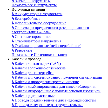
↳
Электроинструменты
Показать все Инструменты
Источники питания
↳
Аккумуляторы и термостаты
↳
Бесперебойные
↳
Дополнительное оборудование
↳
Система распределенного резервированного
электропитания «Лоза»
↳
Специализированные
↳
Стабилизаторы напряжения
↳
Стабилизированные (небесперебойные)
↳
Резервные
Показать все Источники питания
Кабели и провода
↳
Кабели «витая пара» (LAN)
↳
Кабели волоконно-оптические
↳
Кабели для интерфейса
↳
Кабели для систем охранно-пожарной сигнализации
↳
Кабели и провода электротехнические
↳
Кабели комбинированные для видеонаблюдения
↳
Кабели микрофонные с полиэтиленовой изоляцией
↳
Кабели радиочастотные
↳
Провода соединительные для видео/аудиосистем
↳
Провода телефонные распределительные