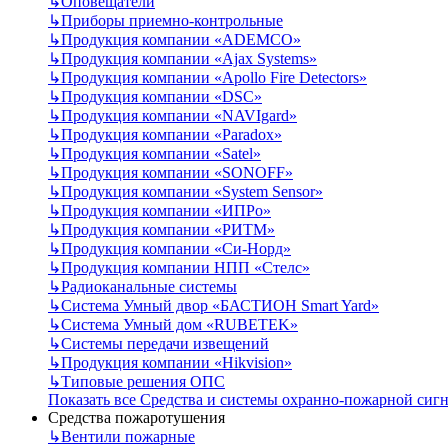
↳
Оповещатели
↳
Приборы приемно-контрольные
↳
Продукция компании «ADEMCO»
↳
Продукция компании «Ajax Systems»
↳
Продукция компании «Apollo Fire Detectors»
↳
Продукция компании «DSC»
↳
Продукция компании «NAVIgard»
↳
Продукция компании «Paradox»
↳
Продукция компании «Satel»
↳
Продукция компании «SONOFF»
↳
Продукция компании «System Sensor»
↳
Продукция компании «ИПРо»
↳
Продукция компании «РИТМ»
↳
Продукция компании «Си-Норд»
↳
Продукция компании НПП «Стелс»
↳
Радиоканальные системы
↳
Система Умный двор «БАСТИОН Smart Yard»
↳
Система Умный дом «RUBETEK»
↳
Системы передачи извещений
↳
Продукция компании «Hikvision»
↳
Типовые решения ОПС
Показать все Средства и системы охранно-пожарной сиг
Средства пожаротушения
↳
Вентили пожарные