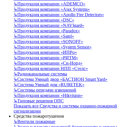
↳
Продукция компании «ADEMCO»
↳
Продукция компании «Ajax Systems»
↳
Продукция компании «Apollo Fire Detectors»
↳
Продукция компании «DSC»
↳
Продукция компании «NAVIgard»
↳
Продукция компании «Paradox»
↳
Продукция компании «Satel»
↳
Продукция компании «SONOFF»
↳
Продукция компании «System Sensor»
↳
Продукция компании «ИПРо»
↳
Продукция компании «РИТМ»
↳
Продукция компании «Си-Норд»
↳
Продукция компании НПП «Стелс»
↳
Радиоканальные системы
↳
Система Умный двор «БАСТИОН Smart Yard»
↳
Система Умный дом «RUBETEK»
↳
Системы передачи извещений
↳
Продукция компании «Hikvision»
↳
Типовые решения ОПС
Показать все Средства и системы охранно-пожарной
сигнализации
Средства пожаротушения
↳
Вентили пожарные
↳
Знаки и плакаты пожарной безопасности и охраны