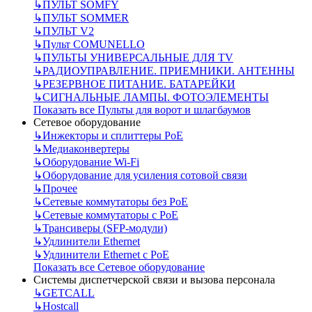
↳
ПУЛЬТ SOMFY
↳
ПУЛЬТ SOMMER
↳
ПУЛЬТ V2
↳
Пульт СOMUNELLO
↳
ПУЛЬТЫ УНИВЕРСАЛЬНЫЕ ДЛЯ TV
↳
РАДИОУПРАВЛЕНИЕ. ПРИЕМНИКИ. АНТЕННЫ
↳
РЕЗЕРВНОЕ ПИТАНИЕ. БАТАРЕЙКИ
↳
СИГНАЛЬНЫЕ ЛАМПЫ. ФОТОЭЛЕМЕНТЫ
Показать все Пульты для ворот и шлагбаумов
Сетевое оборудование
↳
Инжекторы и сплиттеры РоЕ
↳
Медиаконвертеры
↳
Оборудование Wi-Fi
↳
Оборудование для усиления сотовой связи
↳
Прочее
↳
Сетевые коммутаторы без РоЕ
↳
Сетевые коммутаторы с РоЕ
↳
Трансиверы (SFP-модули)
↳
Удлинители Ethernet
↳
Удлинители Ethernet с PoE
Показать все Сетевое оборудование
Системы диспетчерской связи и вызова персонала
↳
GETCALL
↳
Hostcall