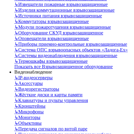
↳
Извещатели пожарные взрывозащищенные
↳
Изделия коммутационные взрывозащищенные
↳
Источники питания взрывозащищенные
↳
Коммутаторы взрывозащищенные
↳
Модули пожаротушения взрывозащищенные
↳
Оборудование СКУД взрывозащищенное
↳
Оповещатели взрывозащищенные
↳
Приборы приемно-контрольные взрывозащищенные
↳
Система ОПС взрывоопасных объектов «Ладога-Ex»
↳
Системы видеонаблюдения взрывозащищенные
↳
Термошкафы взрывозащищенные
Показать все Взрывозащищенное оборудование
Видеонаблюдение
↳
IP-видеосерверы
↳
Аксессуары
↳
Видеорегистраторы
↳
Жёсткие диски и карты памяти
↳
Клавиатуры и пульты управления
↳
Кронштейны
↳
Микрофоны
↳
Мониторы
↳
Объективы
↳
Передача сигналов по витой паре