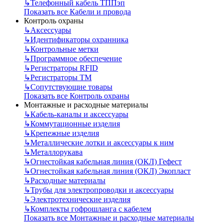
↳
Телефонный кабель ТППэп
Показать все Кабели и провода
Контроль охраны
↳
Аксессуары
↳
Идентификаторы охранника
↳
Контрольные метки
↳
Программное обеспечение
↳
Регистраторы RFID
↳
Регистраторы ТМ
↳
Сопутствующие товары
Показать все Контроль охраны
Монтажные и расходные материалы
↳
Кабель-каналы и аксессуары
↳
Коммутационные изделия
↳
Крепежные изделия
↳
Металлические лотки и аксессуары к ним
↳
Металлорукава
↳
Огнестойкая кабельная линия (ОКЛ) Гефест
↳
Огнестойкая кабельная линия (ОКЛ) Экопласт
↳
Расходные материалы
↳
Трубы для электропроводки и аксессуары
↳
Электротехнические изделия
↳
Комплекты гофрошланга с кабелем
Показать все Монтажные и расходные материалы