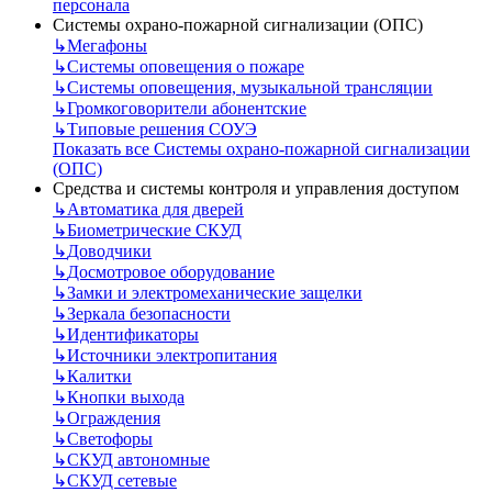
персонала
Системы охрано-пожарной сигнализации (ОПС)
↳
Мегафоны
↳
Системы оповещения о пожаре
↳
Системы оповещения, музыкальной трансляции
↳
Громкоговорители абонентские
↳
Типовые решения СОУЭ
Показать все Системы охрано-пожарной сигнализации
(ОПС)
Средства и системы контроля и управления доступом
↳
Автоматика для дверей
↳
Биометрические СКУД
↳
Доводчики
↳
Досмотровое оборудование
↳
Замки и электромеханические защелки
↳
Зеркала безопасности
↳
Идентификаторы
↳
Источники электропитания
↳
Калитки
↳
Кнопки выхода
↳
Ограждения
↳
Светофоры
↳
СКУД автономные
↳
СКУД сетевые