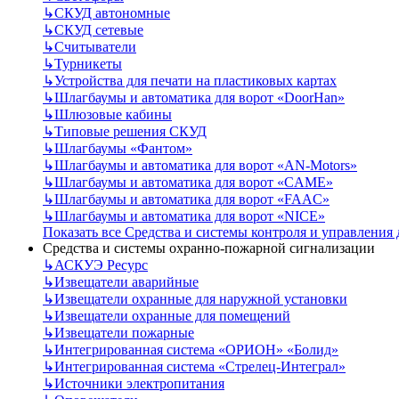
↳
СКУД автономные
↳
СКУД сетевые
↳
Считыватели
↳
Турникеты
↳
Устройства для печати на пластиковых картах
↳
Шлагбаумы и автоматика для ворот «DoorHan»
↳
Шлюзовые кабины
↳
Типовые решения СКУД
↳
Шлагбаумы «Фантом»
↳
Шлагбаумы и автоматика для ворот «AN-Motors»
↳
Шлагбаумы и автоматика для ворот «CAME»
↳
Шлагбаумы и автоматика для ворот «FAAC»
↳
Шлагбаумы и автоматика для ворот «NICE»
Показать все Средства и системы контроля и управления
Средства и системы охранно-пожарной сигнализации
↳
АСКУЭ Ресурс
↳
Извещатели аварийные
↳
Извещатели охранные для наружной установки
↳
Извещатели охранные для помещений
↳
Извещатели пожарные
↳
Интегрированная система «ОРИОН» «Болид»
↳
Интегрированная система «Стрелец-Интеграл»
↳
Источники электропитания