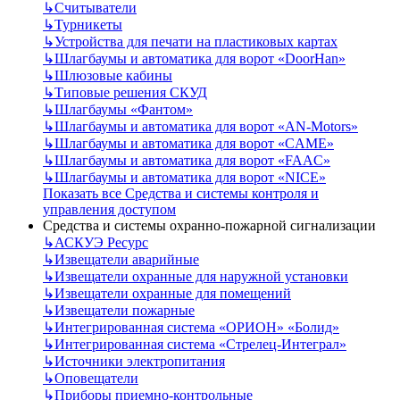
↳
Считыватели
↳
Турникеты
↳
Устройства для печати на пластиковых картах
↳
Шлагбаумы и автоматика для ворот «DoorHan»
↳
Шлюзовые кабины
↳
Типовые решения СКУД
↳
Шлагбаумы «Фантом»
↳
Шлагбаумы и автоматика для ворот «AN-Motors»
↳
Шлагбаумы и автоматика для ворот «CAME»
↳
Шлагбаумы и автоматика для ворот «FAAC»
↳
Шлагбаумы и автоматика для ворот «NICE»
Показать все Средства и системы контроля и
управления доступом
Средства и системы охранно-пожарной сигнализации
↳
АСКУЭ Ресурс
↳
Извещатели аварийные
↳
Извещатели охранные для наружной установки
↳
Извещатели охранные для помещений
↳
Извещатели пожарные
↳
Интегрированная система «ОРИОН» «Болид»
↳
Интегрированная система «Стрелец-Интеграл»
↳
Источники электропитания
↳
Оповещатели
↳
Приборы приемно-контрольные