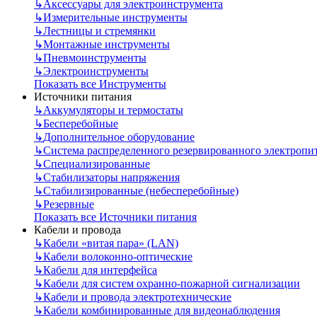
↳
Аксессуары для электроинструмента
↳
Измерительные инструменты
↳
Лестницы и стремянки
↳
Монтажные инструменты
↳
Пневмоинструменты
↳
Электроинструменты
Показать все Инструменты
Источники питания
↳
Аккумуляторы и термостаты
↳
Бесперебойные
↳
Дополнительное оборудование
↳
Система распределенного резервированного электропи
↳
Специализированные
↳
Стабилизаторы напряжения
↳
Стабилизированные (небесперебойные)
↳
Резервные
Показать все Источники питания
Кабели и провода
↳
Кабели «витая пара» (LAN)
↳
Кабели волоконно-оптические
↳
Кабели для интерфейса
↳
Кабели для систем охранно-пожарной сигнализации
↳
Кабели и провода электротехнические
↳
Кабели комбинированные для видеонаблюдения