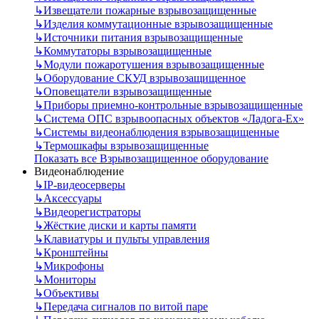
↳
Извещатели пожарные взрывозащищенные
↳
Изделия коммутационные взрывозащищенные
↳
Источники питания взрывозащищенные
↳
Коммутаторы взрывозащищенные
↳
Модули пожаротушения взрывозащищенные
↳
Оборудование СКУД взрывозащищенное
↳
Оповещатели взрывозащищенные
↳
Приборы приемно-контрольные взрывозащищенные
↳
Система ОПС взрывоопасных объектов «Ладога-Ex»
↳
Системы видеонаблюдения взрывозащищенные
↳
Термошкафы взрывозащищенные
Показать все Взрывозащищенное оборудование
Видеонаблюдение
↳
IP-видеосерверы
↳
Аксессуары
↳
Видеорегистраторы
↳
Жёсткие диски и карты памяти
↳
Клавиатуры и пульты управления
↳
Кронштейны
↳
Микрофоны
↳
Мониторы
↳
Объективы
↳
Передача сигналов по витой паре