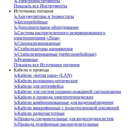
↳
Электроинструменты
Показать все Инструменты
Источники питания
↳
Аккумуляторы и термостаты
↳
Бесперебойные
↳
Дополнительное оборудование
↳
Система распределенного резервированного
электропитания «Лоза»
↳
Специализированные
↳
Стабилизаторы напряжения
↳
Стабилизированные (небесперебойные)
↳
Резервные
Показать все Источники питания
Кабели и провода
↳
Кабели «витая пара» (LAN)
↳
Кабели волоконно-оптические
↳
Кабели для интерфейса
↳
Кабели для систем охранно-пожарной сигнализации
↳
Кабели и провода электротехнические
↳
Кабели комбинированные для видеонаблюдения
↳
Кабели микрофонные с полиэтиленовой изоляцией
↳
Кабели радиочастотные
↳
Провода соединительные для видео/аудиосистем
↳
Провода телефонные распределительные