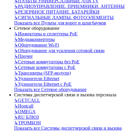
↳
ПУЛЬТЫ УНИВЕРСАЛЬНЫЕ ДЛЯ TV
↳
РАДИОУПРАВЛЕНИЕ. ПРИЕМНИКИ. АНТЕННЫ
↳
РЕЗЕРВНОЕ ПИТАНИЕ. БАТАРЕЙКИ
↳
СИГНАЛЬНЫЕ ЛАМПЫ. ФОТОЭЛЕМЕНТЫ
Показать все Пульты для ворот и шлагбаумов
Сетевое оборудование
↳
Инжекторы и сплиттеры РоЕ
↳
Медиаконвертеры
↳
Оборудование Wi-Fi
↳
Оборудование для усиления сотовой связи
↳
Прочее
↳
Сетевые коммутаторы без РоЕ
↳
Сетевые коммутаторы с РоЕ
↳
Трансиверы (SFP-модули)
↳
Удлинители Ethernet
↳
Удлинители Ethernet с PoE
Показать все Сетевое оборудование
Системы диспетчерской связи и вызова персонала
↳
GETCALL
↳
Hostcall
↳
OMEGA
↳
RU БЛЮЗ
↳
ТРОМБОН
Показать все Системы диспетчерской связи и вызова