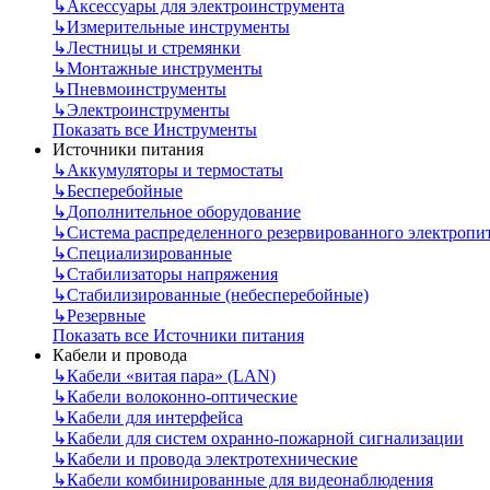
↳
Аксессуары для электроинструмента
↳
Измерительные инструменты
↳
Лестницы и стремянки
↳
Монтажные инструменты
↳
Пневмоинструменты
↳
Электроинструменты
Показать все Инструменты
Источники питания
↳
Аккумуляторы и термостаты
↳
Бесперебойные
↳
Дополнительное оборудование
↳
Система распределенного резервированного электропи
↳
Специализированные
↳
Стабилизаторы напряжения
↳
Стабилизированные (небесперебойные)
↳
Резервные
Показать все Источники питания
Кабели и провода
↳
Кабели «витая пара» (LAN)
↳
Кабели волоконно-оптические
↳
Кабели для интерфейса
↳
Кабели для систем охранно-пожарной сигнализации
↳
Кабели и провода электротехнические
↳
Кабели комбинированные для видеонаблюдения