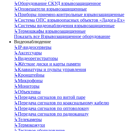
↳
Оборудование СКУД взрывозащищенное
↳
Оповещатели взрывозащищенные
↳
Приборы приемно-контрольные взрывозащищенные
↳
Система ОПС взрывоопасных объектов «Ладога-Ex»
↳
Системы видеонаблюдения взрывозащищенные
↳
Термошкафы взрывозащищенные
Показать все Взрывозащищенное оборудование
Видеонаблюдение
↳
IP-видеосерверы
↳
Аксессуары
↳
Видеорегистраторы
↳
Жёсткие диски и карты памяти
↳
Клавиатуры и пульты управления
↳
Кронштейны
↳
Микрофоны
↳
Мониторы
↳
Объективы
↳
Передача сигналов по витой паре
↳
Передача сигналов по коаксиальному кабелю
↳
Передача сигналов по оптоволокну
↳
Передача сигналов по радиоканалу
↳
Телекамеры
↳
Термокожухи
↳
Тестовое оборудование