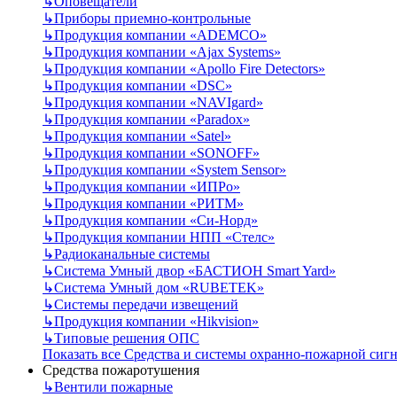
↳
Оповещатели
↳
Приборы приемно-контрольные
↳
Продукция компании «ADEMCO»
↳
Продукция компании «Ajax Systems»
↳
Продукция компании «Apollo Fire Detectors»
↳
Продукция компании «DSC»
↳
Продукция компании «NAVIgard»
↳
Продукция компании «Paradox»
↳
Продукция компании «Satel»
↳
Продукция компании «SONOFF»
↳
Продукция компании «System Sensor»
↳
Продукция компании «ИПРо»
↳
Продукция компании «РИТМ»
↳
Продукция компании «Си-Норд»
↳
Продукция компании НПП «Стелс»
↳
Радиоканальные системы
↳
Система Умный двор «БАСТИОН Smart Yard»
↳
Система Умный дом «RUBETEK»
↳
Системы передачи извещений
↳
Продукция компании «Hikvision»
↳
Типовые решения ОПС
Показать все Средства и системы охранно-пожарной сиг
Средства пожаротушения
↳
Вентили пожарные