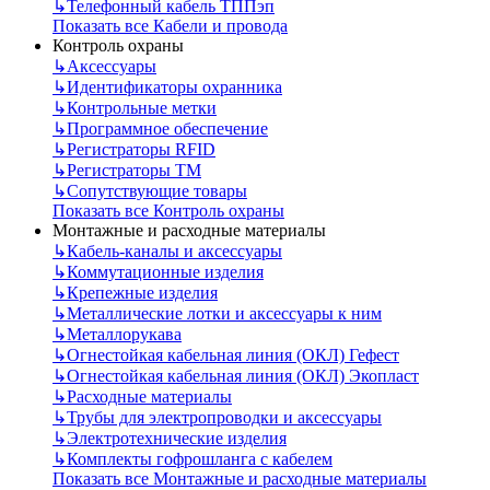
↳
Телефонный кабель ТППэп
Показать все Кабели и провода
Контроль охраны
↳
Аксессуары
↳
Идентификаторы охранника
↳
Контрольные метки
↳
Программное обеспечение
↳
Регистраторы RFID
↳
Регистраторы ТМ
↳
Сопутствующие товары
Показать все Контроль охраны
Монтажные и расходные материалы
↳
Кабель-каналы и аксессуары
↳
Коммутационные изделия
↳
Крепежные изделия
↳
Металлические лотки и аксессуары к ним
↳
Металлорукава
↳
Огнестойкая кабельная линия (ОКЛ) Гефест
↳
Огнестойкая кабельная линия (ОКЛ) Экопласт
↳
Расходные материалы
↳
Трубы для электропроводки и аксессуары
↳
Электротехнические изделия
↳
Комплекты гофрошланга с кабелем
Показать все Монтажные и расходные материалы