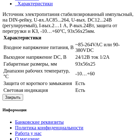
Характеристики
Источник электропитания стабилизированный импульсный,
на DIN-рейку, U-вх.AC85...264, U-вых. DC12...24В
(регулируемый), I-вых.2…1 А, P-вых.24Вт, защита от
перегрузки и КЗ, -10…+60°C, 93х56х25мм.
Характеристики
~85-264VAC или 90-
Входное напряжение питания, В
380VDC
Выходное напряжение DC, В
24/12В ток 1/2А
Габаритные размеры, мм
93х56х25
Диапазон рабочих температур,
-10…+60
°С
Защита от короткого замыкания
Есть
Световая индикация
Есть
Закрыть
Информация
Банковские реквизиты
Политика конфиденциальности
Работа у нас
О магазине