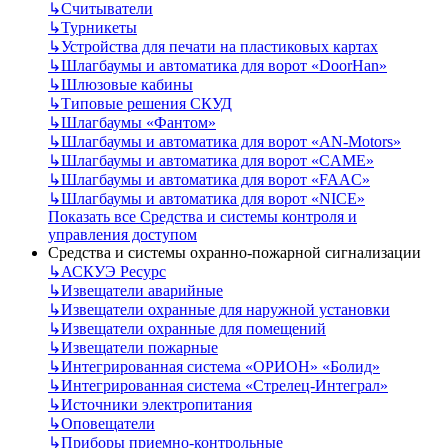
↳
Считыватели
↳
Турникеты
↳
Устройства для печати на пластиковых картах
↳
Шлагбаумы и автоматика для ворот «DoorHan»
↳
Шлюзовые кабины
↳
Типовые решения СКУД
↳
Шлагбаумы «Фантом»
↳
Шлагбаумы и автоматика для ворот «AN-Motors»
↳
Шлагбаумы и автоматика для ворот «CAME»
↳
Шлагбаумы и автоматика для ворот «FAAC»
↳
Шлагбаумы и автоматика для ворот «NICE»
Показать все Средства и системы контроля и
управления доступом
Средства и системы охранно-пожарной сигнализации
↳
АСКУЭ Ресурс
↳
Извещатели аварийные
↳
Извещатели охранные для наружной установки
↳
Извещатели охранные для помещений
↳
Извещатели пожарные
↳
Интегрированная система «ОРИОН» «Болид»
↳
Интегрированная система «Стрелец-Интеграл»
↳
Источники электропитания
↳
Оповещатели
↳
Приборы приемно-контрольные