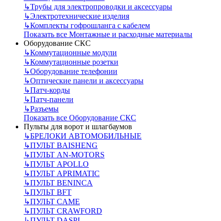
↳
Трубы для электропроводки и аксессуары
↳
Электротехнические изделия
↳
Комплекты гофрошланга с кабелем
Показать все Монтажные и расходные материалы
Оборудование СКС
↳
Коммутационные модули
↳
Коммутационные розетки
↳
Оборудование телефонии
↳
Оптические панели и аксессуары
↳
Патч-корды
↳
Патч-панели
↳
Разъемы
Показать все Оборудование СКС
Пульты для ворот и шлагбаумов
↳
БРЕЛОКИ АВТОМОБИЛЬНЫЕ
↳
ПУЛЬТ BAISHENG
↳
ПУЛЬТ AN-MOTORS
↳
ПУЛЬТ APOLLO
↳
ПУЛЬТ APRIMATIC
↳
ПУЛЬТ BENINCA
↳
ПУЛЬТ BFT
↳
ПУЛЬТ CAME
↳
ПУЛЬТ CRAWFORD
↳
ПУЛЬТ DASPI