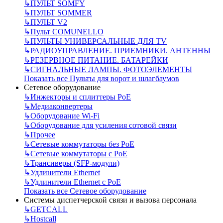
↳
ПУЛЬТ SOMFY
↳
ПУЛЬТ SOMMER
↳
ПУЛЬТ V2
↳
Пульт СOMUNELLO
↳
ПУЛЬТЫ УНИВЕРСАЛЬНЫЕ ДЛЯ TV
↳
РАДИОУПРАВЛЕНИЕ. ПРИЕМНИКИ. АНТЕННЫ
↳
РЕЗЕРВНОЕ ПИТАНИЕ. БАТАРЕЙКИ
↳
СИГНАЛЬНЫЕ ЛАМПЫ. ФОТОЭЛЕМЕНТЫ
Показать все Пульты для ворот и шлагбаумов
Сетевое оборудование
↳
Инжекторы и сплиттеры РоЕ
↳
Медиаконвертеры
↳
Оборудование Wi-Fi
↳
Оборудование для усиления сотовой связи
↳
Прочее
↳
Сетевые коммутаторы без РоЕ
↳
Сетевые коммутаторы с РоЕ
↳
Трансиверы (SFP-модули)
↳
Удлинители Ethernet
↳
Удлинители Ethernet с PoE
Показать все Сетевое оборудование
Системы диспетчерской связи и вызова персонала
↳
GETCALL
↳
Hostcall