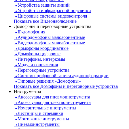
↳
Устройства защиты линий
↳
Устройства инфракрасной подсветки
↳
Цифровые системы видеоконтроля
Показать все Видеонаблюдение
Домофоны и переговорные устройства
↳
IP-домофония
↳
Аудиодомофоны малоабонентные
↳
Видеодомофоны малоабонентные
↳
Домофоны координатные
↳
Домофоны цифровые
↳
Интерфоны, интеркомы
↳
Модули сопряжения
↳
Переговорные устройства
↳
Системы цифровой записи аудиоинформации
↳
Типовые решения «Домофоны»
Показать все Домофоны и переговорные устройства
Инструменты
↳
Аксессуары для пневмоинструмента
↳
Аксессуары для электроинструмента
↳
Измерительные инструменты
↳
Лестницы и стремянки
↳
Монтажные инструменты
↳
Пневмоинструменты