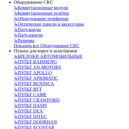
Оборудование СКС
↳
Коммутационные модули
↳
Коммутационные розетки
↳
Оборудование телефонии
↳
Оптические панели и аксессуары
↳
Патч-корды
↳
Патч-панели
↳
Разъемы
Показать все Оборудование СКС
Пульты для ворот и шлагбаумов
↳
БРЕЛОКИ АВТОМОБИЛЬНЫЕ
↳
ПУЛЬТ BAISHENG
↳
ПУЛЬТ AN-MOTORS
↳
ПУЛЬТ APOLLO
↳
ПУЛЬТ APRIMATIC
↳
ПУЛЬТ BENINCA
↳
ПУЛЬТ BFT
↳
ПУЛЬТ CAME
↳
ПУЛЬТ CRAWFORD
↳
ПУЛЬТ DASPI
↳
ПУЛЬТ DEA
↳
ПУЛЬТ DITEC
↳
ПУЛЬТ DOORHAN
↳
ПУЛЬТ ECOSTAR