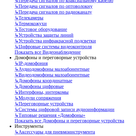
↳
Передача сигналов по коаксиальному кабелю
↳
Передача сигналов по оптоволокну
↳
Передача сигналов по радиоканалу
↳
Телекамеры
↳
Термокожухи
↳
Тестовое оборудование
↳
Устройства защиты линий
↳
Устройства инфракрасной подсветки
↳
Цифровые системы видеоконтроля
Показать все Видеонаблюдение
Домофоны и переговорные устройства
↳
IP-домофония
↳
Аудиодомофоны малоабонентные
↳
Видеодомофоны малоабонентные
↳
Домофоны координатные
↳
Домофоны цифровые
↳
Интерфоны, интеркомы
↳
Модули сопряжения
↳
Переговорные устройства
↳
Системы цифровой записи аудиоинформации
↳
Типовые решения «Домофоны»
Показать все Домофоны и переговорные устройства
Инструменты
↳
Аксессуары для пневмоинструмента