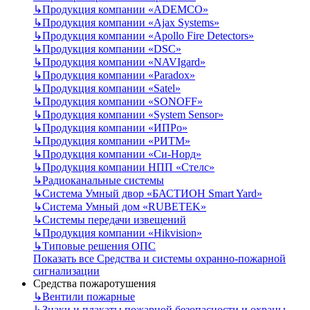
↳
Продукция компании «ADEMCO»
↳
Продукция компании «Ajax Systems»
↳
Продукция компании «Apollo Fire Detectors»
↳
Продукция компании «DSC»
↳
Продукция компании «NAVIgard»
↳
Продукция компании «Paradox»
↳
Продукция компании «Satel»
↳
Продукция компании «SONOFF»
↳
Продукция компании «System Sensor»
↳
Продукция компании «ИПРо»
↳
Продукция компании «РИТМ»
↳
Продукция компании «Си-Норд»
↳
Продукция компании НПП «Стелс»
↳
Радиоканальные системы
↳
Система Умный двор «БАСТИОН Smart Yard»
↳
Система Умный дом «RUBETEK»
↳
Системы передачи извещений
↳
Продукция компании «Hikvision»
↳
Типовые решения ОПС
Показать все Средства и системы охранно-пожарной
сигнализации
Средства пожаротушения
↳
Вентили пожарные
↳
Знаки и плакаты пожарной безопасности и охраны