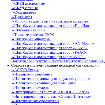
↳
СКУД автономные
↳
СКУД сетевые
↳
Считыватели
↳
Турникеты
↳
Устройства для печати на пластиковых картах
↳
Шлагбаумы и автоматика для ворот «DoorHan»
↳
Шлюзовые кабины
↳
Типовые решения СКУД
↳
Шлагбаумы «Фантом»
↳
Шлагбаумы и автоматика для ворот «AN-Motors»
↳
Шлагбаумы и автоматика для ворот «CAME»
↳
Шлагбаумы и автоматика для ворот «FAAC»
↳
Шлагбаумы и автоматика для ворот «NICE»
Показать все Средства и системы контроля и управления
Средства и системы охранно-пожарной сигнализации
↳
АСКУЭ Ресурс
↳
Извещатели аварийные
↳
Извещатели охранные для наружной установки
↳
Извещатели охранные для помещений
↳
Извещатели пожарные
↳
Интегрированная система «ОРИОН» «Болид»
↳
Интегрированная система «Стрелец-Интеграл»
↳
Источники электропитания