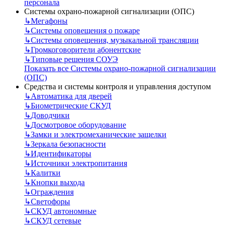
персонала
Системы охрано-пожарной сигнализации (ОПС)
↳
Мегафоны
↳
Системы оповещения о пожаре
↳
Системы оповещения, музыкальной трансляции
↳
Громкоговорители абонентские
↳
Типовые решения СОУЭ
Показать все Системы охрано-пожарной сигнализации
(ОПС)
Средства и системы контроля и управления доступом
↳
Автоматика для дверей
↳
Биометрические СКУД
↳
Доводчики
↳
Досмотровое оборудование
↳
Замки и электромеханические защелки
↳
Зеркала безопасности
↳
Идентификаторы
↳
Источники электропитания
↳
Калитки
↳
Кнопки выхода
↳
Ограждения
↳
Светофоры
↳
СКУД автономные
↳
СКУД сетевые