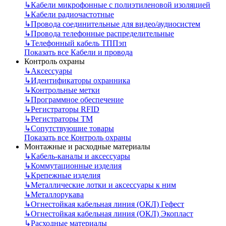
↳
Кабели микрофонные с полиэтиленовой изоляцией
↳
Кабели радиочастотные
↳
Провода соединительные для видео/аудиосистем
↳
Провода телефонные распределительные
↳
Телефонный кабель ТППэп
Показать все Кабели и провода
Контроль охраны
↳
Аксессуары
↳
Идентификаторы охранника
↳
Контрольные метки
↳
Программное обеспечение
↳
Регистраторы RFID
↳
Регистраторы ТМ
↳
Сопутствующие товары
Показать все Контроль охраны
Монтажные и расходные материалы
↳
Кабель-каналы и аксессуары
↳
Коммутационные изделия
↳
Крепежные изделия
↳
Металлические лотки и аксессуары к ним
↳
Металлорукава
↳
Огнестойкая кабельная линия (ОКЛ) Гефест
↳
Огнестойкая кабельная линия (ОКЛ) Экопласт
↳
Расходные материалы