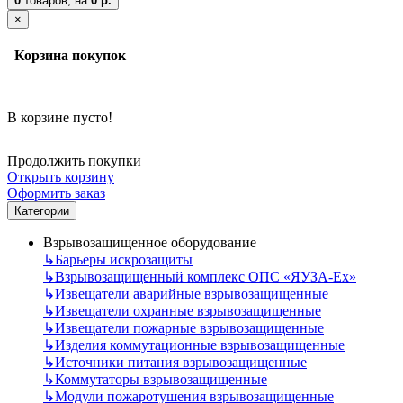
0
товаров,
на
0 р.
×
Корзина покупок
В корзине пусто!
Продолжить покупки
Открыть корзину
Оформить заказ
Категории
Взрывозащищенное оборудование
↳
Барьеры искрозащиты
↳
Взрывозащищенный комплекс ОПС «ЯУЗА-Ех»
↳
Извещатели аварийные взрывозащищенные
↳
Извещатели охранные взрывозащищенные
↳
Извещатели пожарные взрывозащищенные
↳
Изделия коммутационные взрывозащищенные
↳
Источники питания взрывозащищенные
↳
Коммутаторы взрывозащищенные
↳
Модули пожаротушения взрывозащищенные