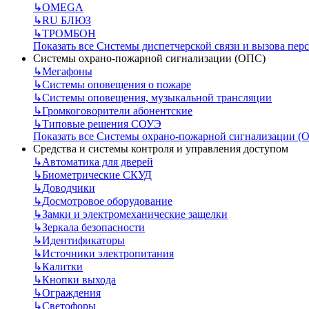
↳
OMEGA
↳
RU БЛЮЗ
↳
ТРОМБОН
Показать все Системы диспетчерской связи и вызова пер
Системы охрано-пожарной сигнализации (ОПС)
↳
Мегафоны
↳
Системы оповещения о пожаре
↳
Системы оповещения, музыкальной трансляции
↳
Громкоговорители абонентские
↳
Типовые решения СОУЭ
Показать все Системы охрано-пожарной сигнализации (
Средства и системы контроля и управления доступом
↳
Автоматика для дверей
↳
Биометрические СКУД
↳
Доводчики
↳
Досмотровое оборудование
↳
Замки и электромеханические защелки
↳
Зеркала безопасности
↳
Идентификаторы
↳
Источники электропитания
↳
Калитки
↳
Кнопки выхода
↳
Ограждения
↳
Светофоры