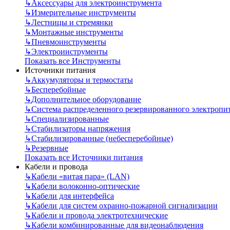
↳
Аксессуары для электроинструмента
↳
Измерительные инструменты
↳
Лестницы и стремянки
↳
Монтажные инструменты
↳
Пневмоинструменты
↳
Электроинструменты
Показать все Инструменты
Источники питания
↳
Аккумуляторы и термостаты
↳
Бесперебойные
↳
Дополнительное оборудование
↳
Система распределенного резервированного электропи
↳
Специализированные
↳
Стабилизаторы напряжения
↳
Стабилизированные (небесперебойные)
↳
Резервные
Показать все Источники питания
Кабели и провода
↳
Кабели «витая пара» (LAN)
↳
Кабели волоконно-оптические
↳
Кабели для интерфейса
↳
Кабели для систем охранно-пожарной сигнализации
↳
Кабели и провода электротехнические
↳
Кабели комбинированные для видеонаблюдения