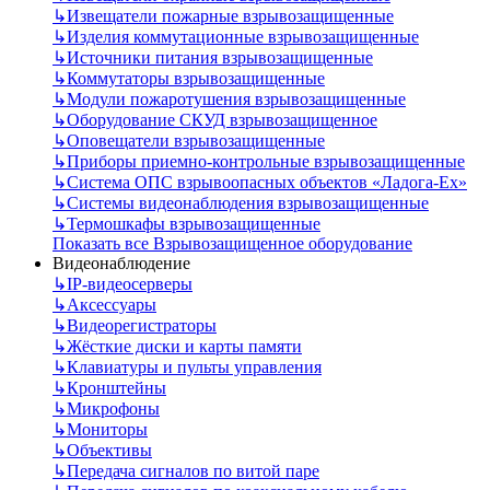
↳
Извещатели пожарные взрывозащищенные
↳
Изделия коммутационные взрывозащищенные
↳
Источники питания взрывозащищенные
↳
Коммутаторы взрывозащищенные
↳
Модули пожаротушения взрывозащищенные
↳
Оборудование СКУД взрывозащищенное
↳
Оповещатели взрывозащищенные
↳
Приборы приемно-контрольные взрывозащищенные
↳
Система ОПС взрывоопасных объектов «Ладога-Ex»
↳
Системы видеонаблюдения взрывозащищенные
↳
Термошкафы взрывозащищенные
Показать все Взрывозащищенное оборудование
Видеонаблюдение
↳
IP-видеосерверы
↳
Аксессуары
↳
Видеорегистраторы
↳
Жёсткие диски и карты памяти
↳
Клавиатуры и пульты управления
↳
Кронштейны
↳
Микрофоны
↳
Мониторы
↳
Объективы
↳
Передача сигналов по витой паре