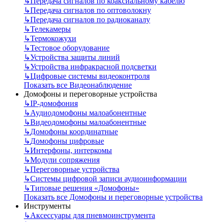
↳
Передача сигналов по коаксиальному кабелю
↳
Передача сигналов по оптоволокну
↳
Передача сигналов по радиоканалу
↳
Телекамеры
↳
Термокожухи
↳
Тестовое оборудование
↳
Устройства защиты линий
↳
Устройства инфракрасной подсветки
↳
Цифровые системы видеоконтроля
Показать все Видеонаблюдение
Домофоны и переговорные устройства
↳
IP-домофония
↳
Аудиодомофоны малоабонентные
↳
Видеодомофоны малоабонентные
↳
Домофоны координатные
↳
Домофоны цифровые
↳
Интерфоны, интеркомы
↳
Модули сопряжения
↳
Переговорные устройства
↳
Системы цифровой записи аудиоинформации
↳
Типовые решения «Домофоны»
Показать все Домофоны и переговорные устройства
Инструменты
↳
Аксессуары для пневмоинструмента