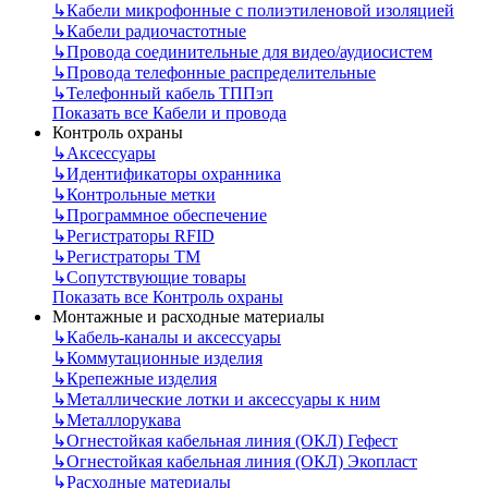
↳
Кабели микрофонные с полиэтиленовой изоляцией
↳
Кабели радиочастотные
↳
Провода соединительные для видео/аудиосистем
↳
Провода телефонные распределительные
↳
Телефонный кабель ТППэп
Показать все Кабели и провода
Контроль охраны
↳
Аксессуары
↳
Идентификаторы охранника
↳
Контрольные метки
↳
Программное обеспечение
↳
Регистраторы RFID
↳
Регистраторы ТМ
↳
Сопутствующие товары
Показать все Контроль охраны
Монтажные и расходные материалы
↳
Кабель-каналы и аксессуары
↳
Коммутационные изделия
↳
Крепежные изделия
↳
Металлические лотки и аксессуары к ним
↳
Металлорукава
↳
Огнестойкая кабельная линия (ОКЛ) Гефест
↳
Огнестойкая кабельная линия (ОКЛ) Экопласт
↳
Расходные материалы