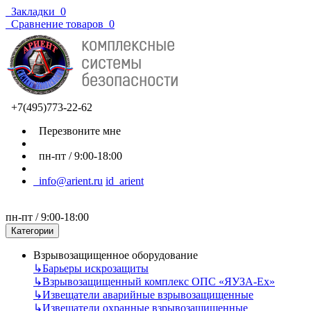
Закладки
0
Сравнение товаров
0
+7(495)773-22-62
Перезвоните мне
пн-пт / 9:00-18:00
info@arient.ru
id_arient
пн-пт / 9:00-18:00
Категории
Взрывозащищенное оборудование
↳
Барьеры искрозащиты
↳
Взрывозащищенный комплекс ОПС «ЯУЗА-Ех»
↳
Извещатели аварийные взрывозащищенные
↳
Извещатели охранные взрывозащищенные