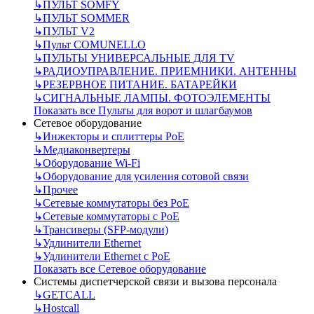
↳
ПУЛЬТ SOMFY
↳
ПУЛЬТ SOMMER
↳
ПУЛЬТ V2
↳
Пульт СOMUNELLO
↳
ПУЛЬТЫ УНИВЕРСАЛЬНЫЕ ДЛЯ TV
↳
РАДИОУПРАВЛЕНИЕ. ПРИЕМНИКИ. АНТЕННЫ
↳
РЕЗЕРВНОЕ ПИТАНИЕ. БАТАРЕЙКИ
↳
СИГНАЛЬНЫЕ ЛАМПЫ. ФОТОЭЛЕМЕНТЫ
Показать все Пульты для ворот и шлагбаумов
Сетевое оборудование
↳
Инжекторы и сплиттеры РоЕ
↳
Медиаконвертеры
↳
Оборудование Wi-Fi
↳
Оборудование для усиления сотовой связи
↳
Прочее
↳
Сетевые коммутаторы без РоЕ
↳
Сетевые коммутаторы с РоЕ
↳
Трансиверы (SFP-модули)
↳
Удлинители Ethernet
↳
Удлинители Ethernet с PoE
Показать все Сетевое оборудование
Системы диспетчерской связи и вызова персонала
↳
GETCALL
↳
Hostcall