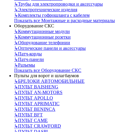
↳
Трубы для электропроводки и аксессуары
↳
Электротехнические изделия
↳
Комплекты гофрошланга с кабелем
Показать все Монтажные и расходные материалы
Оборудование СКС
↳
Коммутационные модули
↳
Коммутационные розетки
↳
Оборудование телефонии
↳
Оптические панели и аксессуары
↳
Патч-корды
↳
Патч-панели
↳
Разъемы
Показать все Оборудование СКС
Пульты для ворот и шлагбаумов
↳
БРЕЛОКИ АВТОМОБИЛЬНЫЕ
↳
ПУЛЬТ BAISHENG
↳
ПУЛЬТ AN-MOTORS
↳
ПУЛЬТ APOLLO
↳
ПУЛЬТ APRIMATIC
↳
ПУЛЬТ BENINCA
↳
ПУЛЬТ BFT
↳
ПУЛЬТ CAME
↳
ПУЛЬТ CRAWFORD
↳
ПУЛЬТ DASPI