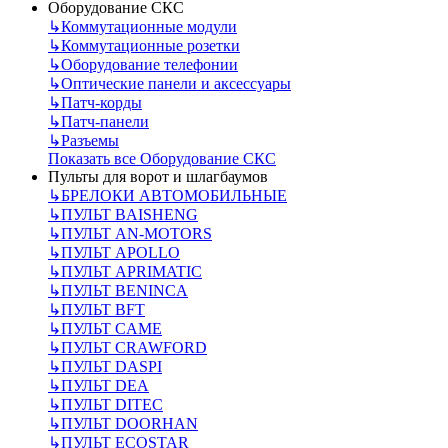
Оборудование СКС
↳
Коммутационные модули
↳
Коммутационные розетки
↳
Оборудование телефонии
↳
Оптические панели и аксессуары
↳
Патч-корды
↳
Патч-панели
↳
Разъемы
Показать все Оборудование СКС
Пульты для ворот и шлагбаумов
↳
БРЕЛОКИ АВТОМОБИЛЬНЫЕ
↳
ПУЛЬТ BAISHENG
↳
ПУЛЬТ AN-MOTORS
↳
ПУЛЬТ APOLLO
↳
ПУЛЬТ APRIMATIC
↳
ПУЛЬТ BENINCA
↳
ПУЛЬТ BFT
↳
ПУЛЬТ CAME
↳
ПУЛЬТ CRAWFORD
↳
ПУЛЬТ DASPI
↳
ПУЛЬТ DEA
↳
ПУЛЬТ DITEC
↳
ПУЛЬТ DOORHAN
↳
ПУЛЬТ ECOSTAR