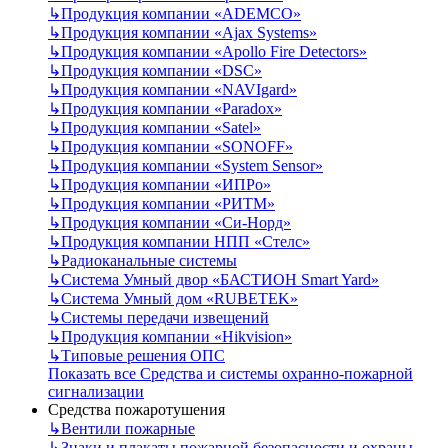
↳
Продукция компании «ADEMCO»
↳
Продукция компании «Ajax Systems»
↳
Продукция компании «Apollo Fire Detectors»
↳
Продукция компании «DSC»
↳
Продукция компании «NAVIgard»
↳
Продукция компании «Paradox»
↳
Продукция компании «Satel»
↳
Продукция компании «SONOFF»
↳
Продукция компании «System Sensor»
↳
Продукция компании «ИПРо»
↳
Продукция компании «РИТМ»
↳
Продукция компании «Си-Норд»
↳
Продукция компании НПП «Стелс»
↳
Радиоканальные системы
↳
Система Умный двор «БАСТИОН Smart Yard»
↳
Система Умный дом «RUBETEK»
↳
Системы передачи извещений
↳
Продукция компании «Hikvision»
↳
Типовые решения ОПС
Показать все Средства и системы охранно-пожарной
сигнализации
Средства пожаротушения
↳
Вентили пожарные
↳
Знаки и плакаты пожарной безопасности и охраны