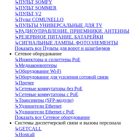
↳
ПУЛЬТ SOMFY
↳
ПУЛЬТ SOMMER
↳
ПУЛЬТ V2
↳
Пульт СOMUNELLO
↳
ПУЛЬТЫ УНИВЕРСАЛЬНЫЕ ДЛЯ TV
↳
РАДИОУПРАВЛЕНИЕ. ПРИЕМНИКИ. АНТЕННЫ
↳
РЕЗЕРВНОЕ ПИТАНИЕ. БАТАРЕЙКИ
↳
СИГНАЛЬНЫЕ ЛАМПЫ. ФОТОЭЛЕМЕНТЫ
Показать все Пульты для ворот и шлагбаумов
Сетевое оборудование
↳
Инжекторы и сплиттеры РоЕ
↳
Медиаконвертеры
↳
Оборудование Wi-Fi
↳
Оборудование для усиления сотовой связи
↳
Прочее
↳
Сетевые коммутаторы без РоЕ
↳
Сетевые коммутаторы с РоЕ
↳
Трансиверы (SFP-модули)
↳
Удлинители Ethernet
↳
Удлинители Ethernet с PoE
Показать все Сетевое оборудование
Системы диспетчерской связи и вызова персонала
↳
GETCALL
↳
Hostcall