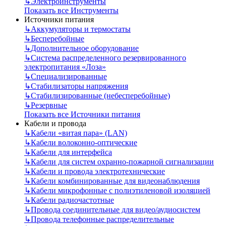
↳
Электроинструменты
Показать все Инструменты
Источники питания
↳
Аккумуляторы и термостаты
↳
Бесперебойные
↳
Дополнительное оборудование
↳
Система распределенного резервированного
электропитания «Лоза»
↳
Специализированные
↳
Стабилизаторы напряжения
↳
Стабилизированные (небесперебойные)
↳
Резервные
Показать все Источники питания
Кабели и провода
↳
Кабели «витая пара» (LAN)
↳
Кабели волоконно-оптические
↳
Кабели для интерфейса
↳
Кабели для систем охранно-пожарной сигнализации
↳
Кабели и провода электротехнические
↳
Кабели комбинированные для видеонаблюдения
↳
Кабели микрофонные с полиэтиленовой изоляцией
↳
Кабели радиочастотные
↳
Провода соединительные для видео/аудиосистем
↳
Провода телефонные распределительные