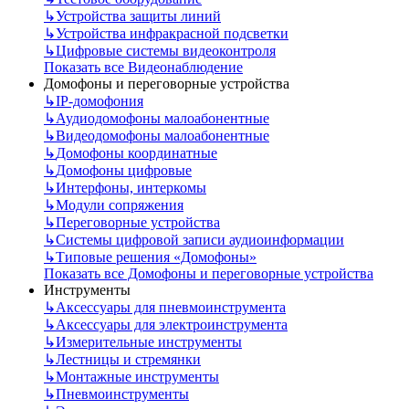
↳
Устройства защиты линий
↳
Устройства инфракрасной подсветки
↳
Цифровые системы видеоконтроля
Показать все Видеонаблюдение
Домофоны и переговорные устройства
↳
IP-домофония
↳
Аудиодомофоны малоабонентные
↳
Видеодомофоны малоабонентные
↳
Домофоны координатные
↳
Домофоны цифровые
↳
Интерфоны, интеркомы
↳
Модули сопряжения
↳
Переговорные устройства
↳
Системы цифровой записи аудиоинформации
↳
Типовые решения «Домофоны»
Показать все Домофоны и переговорные устройства
Инструменты
↳
Аксессуары для пневмоинструмента
↳
Аксессуары для электроинструмента
↳
Измерительные инструменты
↳
Лестницы и стремянки
↳
Монтажные инструменты
↳
Пневмоинструменты