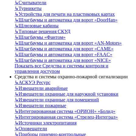
↳
Считыватели
↳
Турникеты
↳
Устройства для печати на пластиковых картах
↳
Шлагбаумы и автоматика для ворот «DoorHan»
↳
Шлюзовые кабины
↳
Типовые решения СКУД
↳
Шлагбаумы «Фантом»
↳
Шлагбаумы и автоматика для ворот «AN-Motors»
↳
Шлагбаумы и автоматика для ворот «CAME»
↳
Шлагбаумы и автоматика для ворот «FAAC»
↳
Шлагбаумы и автоматика для ворот «NICE»
Показать все Средства и системы контроля и
управления доступом
Средства и системы охранно-пожарной сигнализации
↳
АСКУЭ Ресурс
↳
Извещатели аварийные
↳
Извещатели охранные для наружной установки
↳
Извещатели охранные для помещений
↳
Извещатели пожарные
↳
Интегрированная система «ОРИОН» «Болид»
↳
Интегрированная система «Стрелец-Интеграл»
↳
Источники электропитания
↳
Оповещатели
↳
Приборы приемно-контрольные