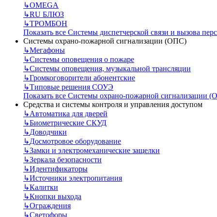
↳
OMEGA
↳
RU БЛЮЗ
↳
ТРОМБОН
Показать все Системы диспетчерской связи и вызова пер
Системы охрано-пожарной сигнализации (ОПС)
↳
Мегафоны
↳
Системы оповещения о пожаре
↳
Системы оповещения, музыкальной трансляции
↳
Громкоговорители абонентские
↳
Типовые решения СОУЭ
Показать все Системы охрано-пожарной сигнализации (
Средства и системы контроля и управления доступом
↳
Автоматика для дверей
↳
Биометрические СКУД
↳
Доводчики
↳
Досмотровое оборудование
↳
Замки и электромеханические защелки
↳
Зеркала безопасности
↳
Идентификаторы
↳
Источники электропитания
↳
Калитки
↳
Кнопки выхода
↳
Ограждения
↳
Светофоры