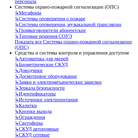
персонала
Системы охрано-пожарной сигнализации (ОПС)
↳
Мегафоны
↳
Системы оповещения о пожаре
↳
Системы оповещения, музыкальной трансляции
↳
Громкоговорители абонентские
↳
Типовые решения СОУЭ
Показать все Системы охрано-пожарной сигнализации
(ОПС)
Средства и системы контроля и управления доступом
↳
Автоматика для дверей
↳
Биометрические СКУД
↳
Доводчики
↳
Досмотровое оборудование
↳
Замки и электромеханические защелки
↳
Зеркала безопасности
↳
Идентификаторы
↳
Источники электропитания
↳
Калитки
↳
Кнопки выхода
↳
Ограждения
↳
Светофоры
↳
СКУД автономные
↳
СКУД сетевые