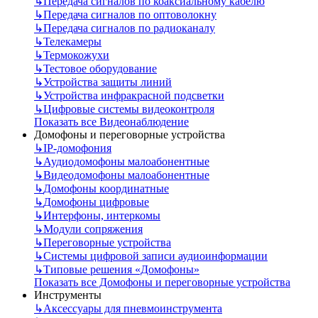
↳
Передача сигналов по коаксиальному кабелю
↳
Передача сигналов по оптоволокну
↳
Передача сигналов по радиоканалу
↳
Телекамеры
↳
Термокожухи
↳
Тестовое оборудование
↳
Устройства защиты линий
↳
Устройства инфракрасной подсветки
↳
Цифровые системы видеоконтроля
Показать все Видеонаблюдение
Домофоны и переговорные устройства
↳
IP-домофония
↳
Аудиодомофоны малоабонентные
↳
Видеодомофоны малоабонентные
↳
Домофоны координатные
↳
Домофоны цифровые
↳
Интерфоны, интеркомы
↳
Модули сопряжения
↳
Переговорные устройства
↳
Системы цифровой записи аудиоинформации
↳
Типовые решения «Домофоны»
Показать все Домофоны и переговорные устройства
Инструменты
↳
Аксессуары для пневмоинструмента