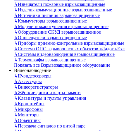
↳
Извещатели пожарные взрывозащищенные
↳
Изделия коммутационные взрывозащищенные
↳
Источники питания взрывозащищенные
↳
Коммутаторы взрывозащищенные
↳
Модули пожаротушения взрывозащищенные
↳
Оборудование СКУД взрывозащищенное
↳
Оповещатели взрывозащищенные
↳
Приборы приемно-контрольные взрывозащищенные
↳
Система ОПС взрывоопасных объектов «Ладога-Ex»
↳
Системы видеонаблюдения взрывозащищенные
↳
Термошкафы взрывозащищенные
Показать все Взрывозащищенное оборудование
Видеонаблюдение
↳
IP-видеосерверы
↳
Аксессуары
↳
Видеорегистраторы
↳
Жёсткие диски и карты памяти
↳
Клавиатуры и пульты управления
↳
Кронштейны
↳
Микрофоны
↳
Мониторы
↳
Объективы
↳
Передача сигналов по витой паре