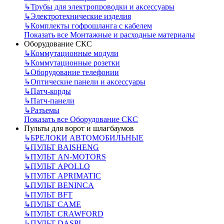
↳
Трубы для электропроводки и аксессуары
↳
Электротехнические изделия
↳
Комплекты гофрошланга с кабелем
Показать все Монтажные и расходные материалы
Оборудование СКС
↳
Коммутационные модули
↳
Коммутационные розетки
↳
Оборудование телефонии
↳
Оптические панели и аксессуары
↳
Патч-корды
↳
Патч-панели
↳
Разъемы
Показать все Оборудование СКС
Пульты для ворот и шлагбаумов
↳
БРЕЛОКИ АВТОМОБИЛЬНЫЕ
↳
ПУЛЬТ BAISHENG
↳
ПУЛЬТ AN-MOTORS
↳
ПУЛЬТ APOLLO
↳
ПУЛЬТ APRIMATIC
↳
ПУЛЬТ BENINCA
↳
ПУЛЬТ BFT
↳
ПУЛЬТ CAME
↳
ПУЛЬТ CRAWFORD
↳
ПУЛЬТ DASPI