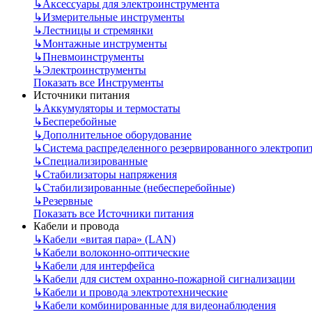
↳
Аксессуары для электроинструмента
↳
Измерительные инструменты
↳
Лестницы и стремянки
↳
Монтажные инструменты
↳
Пневмоинструменты
↳
Электроинструменты
Показать все Инструменты
Источники питания
↳
Аккумуляторы и термостаты
↳
Бесперебойные
↳
Дополнительное оборудование
↳
Система распределенного резервированного электропи
↳
Специализированные
↳
Стабилизаторы напряжения
↳
Стабилизированные (небесперебойные)
↳
Резервные
Показать все Источники питания
Кабели и провода
↳
Кабели «витая пара» (LAN)
↳
Кабели волоконно-оптические
↳
Кабели для интерфейса
↳
Кабели для систем охранно-пожарной сигнализации
↳
Кабели и провода электротехнические
↳
Кабели комбинированные для видеонаблюдения