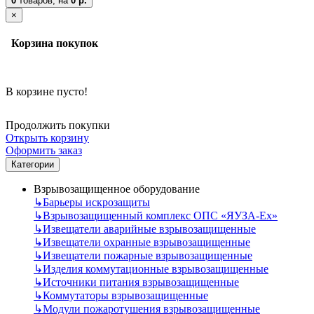
0
товаров,
на
0 р.
×
Корзина покупок
В корзине пусто!
Продолжить покупки
Открыть корзину
Оформить заказ
Категории
Взрывозащищенное оборудование
↳
Барьеры искрозащиты
↳
Взрывозащищенный комплекс ОПС «ЯУЗА-Ех»
↳
Извещатели аварийные взрывозащищенные
↳
Извещатели охранные взрывозащищенные
↳
Извещатели пожарные взрывозащищенные
↳
Изделия коммутационные взрывозащищенные
↳
Источники питания взрывозащищенные
↳
Коммутаторы взрывозащищенные
↳
Модули пожаротушения взрывозащищенные