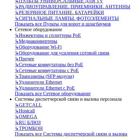
↳
ПУЛЬТЫ УНИВЕРСАЛЬНЫЕ ДЛЯ TV
↳
РАДИОУПРАВЛЕНИЕ. ПРИЕМНИКИ. АНТЕННЫ
↳
РЕЗЕРВНОЕ ПИТАНИЕ. БАТАРЕЙКИ
↳
СИГНАЛЬНЫЕ ЛАМПЫ. ФОТОЭЛЕМЕНТЫ
Показать все Пульты для ворот и шлагбаумов
Сетевое оборудование
↳
Инжекторы и сплиттеры РоЕ
↳
Медиаконвертеры
↳
Оборудование Wi-Fi
↳
Оборудование для усиления сотовой связи
↳
Прочее
↳
Сетевые коммутаторы без РоЕ
↳
Сетевые коммутаторы с РоЕ
↳
Трансиверы (SFP-модули)
↳
Удлинители Ethernet
↳
Удлинители Ethernet с PoE
Показать все Сетевое оборудование
Системы диспетчерской связи и вызова персонала
↳
GETCALL
↳
Hostcall
↳
OMEGA
↳
RU БЛЮЗ
↳
ТРОМБОН
Показать все Системы диспетчерской связи и вызова