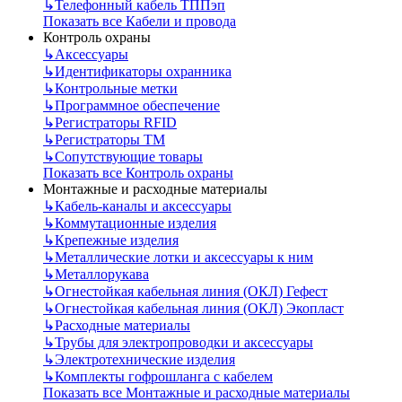
↳
Телефонный кабель ТППэп
Показать все Кабели и провода
Контроль охраны
↳
Аксессуары
↳
Идентификаторы охранника
↳
Контрольные метки
↳
Программное обеспечение
↳
Регистраторы RFID
↳
Регистраторы ТМ
↳
Сопутствующие товары
Показать все Контроль охраны
Монтажные и расходные материалы
↳
Кабель-каналы и аксессуары
↳
Коммутационные изделия
↳
Крепежные изделия
↳
Металлические лотки и аксессуары к ним
↳
Металлорукава
↳
Огнестойкая кабельная линия (ОКЛ) Гефест
↳
Огнестойкая кабельная линия (ОКЛ) Экопласт
↳
Расходные материалы
↳
Трубы для электропроводки и аксессуары
↳
Электротехнические изделия
↳
Комплекты гофрошланга с кабелем
Показать все Монтажные и расходные материалы