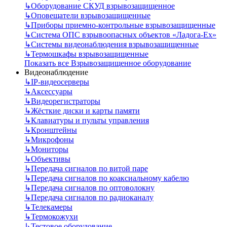
↳
Оборудование СКУД взрывозащищенное
↳
Оповещатели взрывозащищенные
↳
Приборы приемно-контрольные взрывозащищенные
↳
Система ОПС взрывоопасных объектов «Ладога-Ex»
↳
Системы видеонаблюдения взрывозащищенные
↳
Термошкафы взрывозащищенные
Показать все Взрывозащищенное оборудование
Видеонаблюдение
↳
IP-видеосерверы
↳
Аксессуары
↳
Видеорегистраторы
↳
Жёсткие диски и карты памяти
↳
Клавиатуры и пульты управления
↳
Кронштейны
↳
Микрофоны
↳
Мониторы
↳
Объективы
↳
Передача сигналов по витой паре
↳
Передача сигналов по коаксиальному кабелю
↳
Передача сигналов по оптоволокну
↳
Передача сигналов по радиоканалу
↳
Телекамеры
↳
Термокожухи
↳
Тестовое оборудование