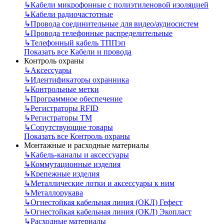
↳
Кабели микрофонные с полиэтиленовой изоляцией
↳
Кабели радиочастотные
↳
Провода соединительные для видео/аудиосистем
↳
Провода телефонные распределительные
↳
Телефонный кабель ТППэп
Показать все Кабели и провода
Контроль охраны
↳
Аксессуары
↳
Идентификаторы охранника
↳
Контрольные метки
↳
Программное обеспечение
↳
Регистраторы RFID
↳
Регистраторы ТМ
↳
Сопутствующие товары
Показать все Контроль охраны
Монтажные и расходные материалы
↳
Кабель-каналы и аксессуары
↳
Коммутационные изделия
↳
Крепежные изделия
↳
Металлические лотки и аксессуары к ним
↳
Металлорукава
↳
Огнестойкая кабельная линия (ОКЛ) Гефест
↳
Огнестойкая кабельная линия (ОКЛ) Экопласт
↳
Расходные материалы