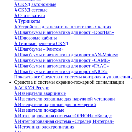
↳
СКУД автономные
↳
СКУД сетевые
↳
Считыватели
↳
Турникеты
↳
Устройства для печати на пластиковых картах
↳
Шлагбаумы и автоматика для ворот «DoorHan»
↳
Шлюзовые кабины
↳
Типовые решения СКУД
↳
Шлагбаумы «Фантом»
↳
Шлагбаумы и автоматика для ворот «AN-Motors»
↳
Шлагбаумы и автоматика для ворот «CAME»
↳
Шлагбаумы и автоматика для ворот «FAAC»
↳
Шлагбаумы и автоматика для ворот «NICE»
Показать все Средства и системы контроля и управления
Средства и системы охранно-пожарной сигнализации
↳
АСКУЭ Ресурс
↳
Извещатели аварийные
↳
Извещатели охранные для наружной установки
↳
Извещатели охранные для помещений
↳
Извещатели пожарные
↳
Интегрированная система «ОРИОН» «Болид»
↳
Интегрированная система «Стрелец-Интеграл»
↳
Источники электропитания