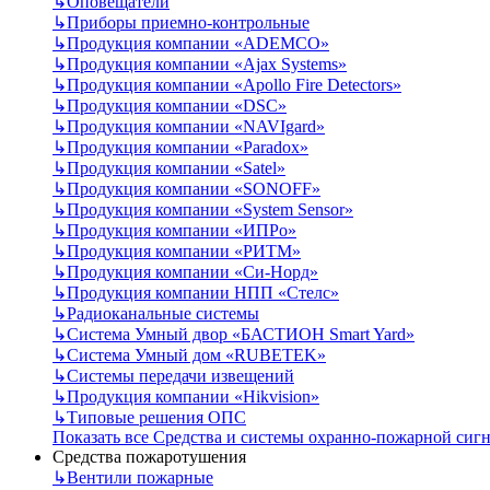
↳
Оповещатели
↳
Приборы приемно-контрольные
↳
Продукция компании «ADEMCO»
↳
Продукция компании «Ajax Systems»
↳
Продукция компании «Apollo Fire Detectors»
↳
Продукция компании «DSC»
↳
Продукция компании «NAVIgard»
↳
Продукция компании «Paradox»
↳
Продукция компании «Satel»
↳
Продукция компании «SONOFF»
↳
Продукция компании «System Sensor»
↳
Продукция компании «ИПРо»
↳
Продукция компании «РИТМ»
↳
Продукция компании «Си-Норд»
↳
Продукция компании НПП «Стелс»
↳
Радиоканальные системы
↳
Система Умный двор «БАСТИОН Smart Yard»
↳
Система Умный дом «RUBETEK»
↳
Системы передачи извещений
↳
Продукция компании «Hikvision»
↳
Типовые решения ОПС
Показать все Средства и системы охранно-пожарной сиг
Средства пожаротушения
↳
Вентили пожарные