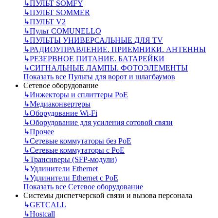
↳
ПУЛЬТ SOMFY
↳
ПУЛЬТ SOMMER
↳
ПУЛЬТ V2
↳
Пульт СOMUNELLO
↳
ПУЛЬТЫ УНИВЕРСАЛЬНЫЕ ДЛЯ TV
↳
РАДИОУПРАВЛЕНИЕ. ПРИЕМНИКИ. АНТЕННЫ
↳
РЕЗЕРВНОЕ ПИТАНИЕ. БАТАРЕЙКИ
↳
СИГНАЛЬНЫЕ ЛАМПЫ. ФОТОЭЛЕМЕНТЫ
Показать все Пульты для ворот и шлагбаумов
Сетевое оборудование
↳
Инжекторы и сплиттеры РоЕ
↳
Медиаконвертеры
↳
Оборудование Wi-Fi
↳
Оборудование для усиления сотовой связи
↳
Прочее
↳
Сетевые коммутаторы без РоЕ
↳
Сетевые коммутаторы с РоЕ
↳
Трансиверы (SFP-модули)
↳
Удлинители Ethernet
↳
Удлинители Ethernet с PoE
Показать все Сетевое оборудование
Системы диспетчерской связи и вызова персонала
↳
GETCALL
↳
Hostcall