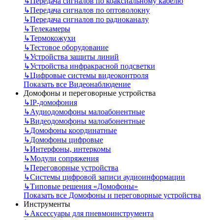
↳
Передача сигналов по коаксиальному кабелю
↳
Передача сигналов по оптоволокну
↳
Передача сигналов по радиоканалу
↳
Телекамеры
↳
Термокожухи
↳
Тестовое оборудование
↳
Устройства защиты линий
↳
Устройства инфракрасной подсветки
↳
Цифровые системы видеоконтроля
Показать все Видеонаблюдение
Домофоны и переговорные устройства
↳
IP-домофония
↳
Аудиодомофоны малоабонентные
↳
Видеодомофоны малоабонентные
↳
Домофоны координатные
↳
Домофоны цифровые
↳
Интерфоны, интеркомы
↳
Модули сопряжения
↳
Переговорные устройства
↳
Системы цифровой записи аудиоинформации
↳
Типовые решения «Домофоны»
Показать все Домофоны и переговорные устройства
Инструменты
↳
Аксессуары для пневмоинструмента