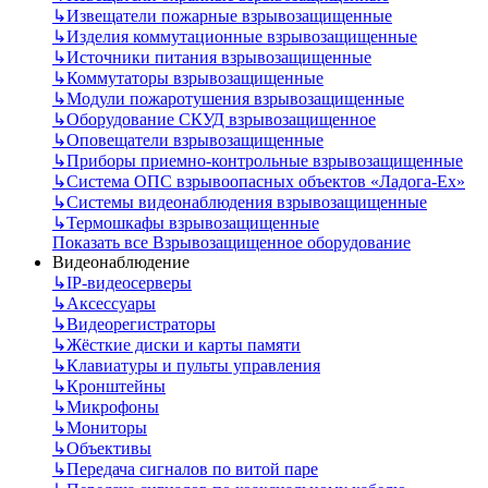
↳
Извещатели пожарные взрывозащищенные
↳
Изделия коммутационные взрывозащищенные
↳
Источники питания взрывозащищенные
↳
Коммутаторы взрывозащищенные
↳
Модули пожаротушения взрывозащищенные
↳
Оборудование СКУД взрывозащищенное
↳
Оповещатели взрывозащищенные
↳
Приборы приемно-контрольные взрывозащищенные
↳
Система ОПС взрывоопасных объектов «Ладога-Ex»
↳
Системы видеонаблюдения взрывозащищенные
↳
Термошкафы взрывозащищенные
Показать все Взрывозащищенное оборудование
Видеонаблюдение
↳
IP-видеосерверы
↳
Аксессуары
↳
Видеорегистраторы
↳
Жёсткие диски и карты памяти
↳
Клавиатуры и пульты управления
↳
Кронштейны
↳
Микрофоны
↳
Мониторы
↳
Объективы
↳
Передача сигналов по витой паре