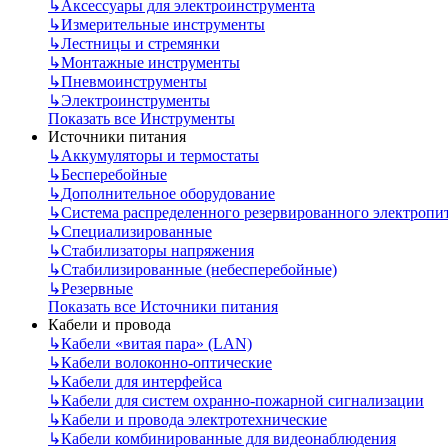
↳
Аксессуары для электроинструмента
↳
Измерительные инструменты
↳
Лестницы и стремянки
↳
Монтажные инструменты
↳
Пневмоинструменты
↳
Электроинструменты
Показать все Инструменты
Источники питания
↳
Аккумуляторы и термостаты
↳
Бесперебойные
↳
Дополнительное оборудование
↳
Система распределенного резервированного электропи
↳
Специализированные
↳
Стабилизаторы напряжения
↳
Стабилизированные (небесперебойные)
↳
Резервные
Показать все Источники питания
Кабели и провода
↳
Кабели «витая пара» (LAN)
↳
Кабели волоконно-оптические
↳
Кабели для интерфейса
↳
Кабели для систем охранно-пожарной сигнализации
↳
Кабели и провода электротехнические
↳
Кабели комбинированные для видеонаблюдения