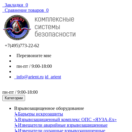
Закладки
0
Сравнение товаров
0
+7(495)773-22-62
Перезвоните мне
пн-пт / 9:00-18:00
info@arient.ru
id_arient
пн-пт / 9:00-18:00
Категории
Взрывозащищенное оборудование
↳
Барьеры искрозащиты
↳
Взрывозащищенный комплекс ОПС «ЯУЗА-Ех»
↳
Извещатели аварийные взрывозащищенные
↳
Извещатели охранные взрывозащищенные