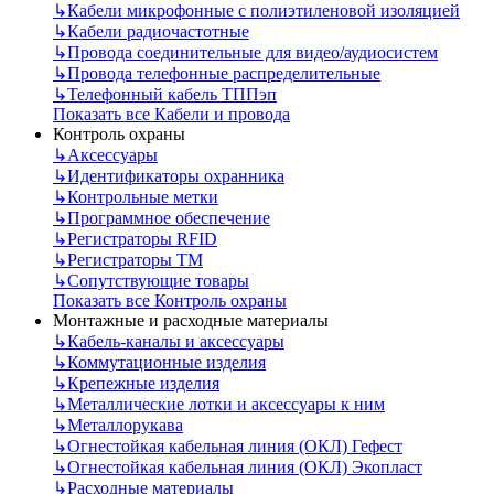
↳
Кабели микрофонные с полиэтиленовой изоляцией
↳
Кабели радиочастотные
↳
Провода соединительные для видео/аудиосистем
↳
Провода телефонные распределительные
↳
Телефонный кабель ТППэп
Показать все Кабели и провода
Контроль охраны
↳
Аксессуары
↳
Идентификаторы охранника
↳
Контрольные метки
↳
Программное обеспечение
↳
Регистраторы RFID
↳
Регистраторы ТМ
↳
Сопутствующие товары
Показать все Контроль охраны
Монтажные и расходные материалы
↳
Кабель-каналы и аксессуары
↳
Коммутационные изделия
↳
Крепежные изделия
↳
Металлические лотки и аксессуары к ним
↳
Металлорукава
↳
Огнестойкая кабельная линия (ОКЛ) Гефест
↳
Огнестойкая кабельная линия (ОКЛ) Экопласт
↳
Расходные материалы