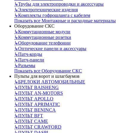
↳
Трубы для электропроводки и аксессуары
↳
Электротехнические изделия
↳
Комплекты гофрошланга с кабелем
Показать все Монтажные и расходные материалы
Оборудование СКС
↳
Коммутационные модули
↳
Коммутационные розетки
↳
Оборудование телефонии
↳
Оптические панели и аксессуары
↳
Патч-корды
↳
Патч-панели
↳
Разъемы
Показать все Оборудование СКС
Пульты для ворот и шлагбаумов
↳
БРЕЛОКИ АВТОМОБИЛЬНЫЕ
↳
ПУЛЬТ BAISHENG
↳
ПУЛЬТ AN-MOTORS
↳
ПУЛЬТ APOLLO
↳
ПУЛЬТ APRIMATIC
↳
ПУЛЬТ BENINCA
↳
ПУЛЬТ BFT
↳
ПУЛЬТ CAME
↳
ПУЛЬТ CRAWFORD
↳
ПУЛЬТ DASPI