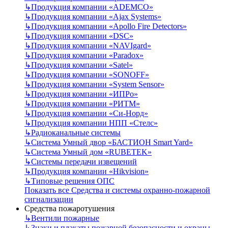
↳
Продукция компании «ADEMCO»
↳
Продукция компании «Ajax Systems»
↳
Продукция компании «Apollo Fire Detectors»
↳
Продукция компании «DSC»
↳
Продукция компании «NAVIgard»
↳
Продукция компании «Paradox»
↳
Продукция компании «Satel»
↳
Продукция компании «SONOFF»
↳
Продукция компании «System Sensor»
↳
Продукция компании «ИПРо»
↳
Продукция компании «РИТМ»
↳
Продукция компании «Си-Норд»
↳
Продукция компании НПП «Стелс»
↳
Радиоканальные системы
↳
Система Умный двор «БАСТИОН Smart Yard»
↳
Система Умный дом «RUBETEK»
↳
Системы передачи извещений
↳
Продукция компании «Hikvision»
↳
Типовые решения ОПС
Показать все Средства и системы охранно-пожарной
сигнализации
Средства пожаротушения
↳
Вентили пожарные
↳
Знаки и плакаты пожарной безопасности и охраны