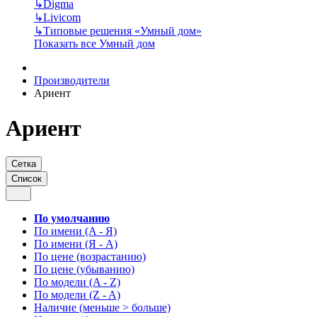
↳
Digma
↳
Livicom
↳
Типовые решения «Умный дом»
Показать все Умный дом
Производители
Ариент
Ариент
Сетка
Список
По умолчанию
По имени (A - Я)
По имени (Я - A)
По цене (возрастанию)
По цене (убыванию)
По модели (A - Z)
По модели (Z - A)
Наличие (меньше > больше)