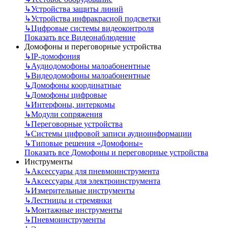
↳
Устройства защиты линий
↳
Устройства инфракрасной подсветки
↳
Цифровые системы видеоконтроля
Показать все Видеонаблюдение
Домофоны и переговорные устройства
↳
IP-домофония
↳
Аудиодомофоны малоабонентные
↳
Видеодомофоны малоабонентные
↳
Домофоны координатные
↳
Домофоны цифровые
↳
Интерфоны, интеркомы
↳
Модули сопряжения
↳
Переговорные устройства
↳
Системы цифровой записи аудиоинформации
↳
Типовые решения «Домофоны»
Показать все Домофоны и переговорные устройства
Инструменты
↳
Аксессуары для пневмоинструмента
↳
Аксессуары для электроинструмента
↳
Измерительные инструменты
↳
Лестницы и стремянки
↳
Монтажные инструменты
↳
Пневмоинструменты