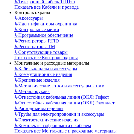
↳
Телефонный кабель ТППэп
Показать все Кабели и провода
Контроль охраны
↳
Аксессуары
↳
Идентификаторы охранника
↳
Контрольные метки
↳
Программное обеспечение
↳
Регистраторы RFID
↳
Регистраторы ТМ
↳
Сопутствующие товары
Показать все Контроль охраны
Монтажные и расходные материалы
↳
Кабель-каналы и аксессуары
↳
Коммутационные изделия
↳
Крепежные изделия
↳
Металлические лотки и аксессуары к ним
↳
Металлорукава
↳
Огнестойкая кабельная линия (ОКЛ) Гефест
↳
Огнестойкая кабельная линия (ОКЛ) Экопласт
↳
Расходные материалы
↳
Трубы для электропроводки и аксессуары
↳
Электротехнические изделия
↳
Комплекты гофрошланга с кабелем
Показать все Монтажные и расходные материалы