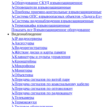
↳
Оборудование СКУД взрывозащищенное
↳
Оповещатели взрывозащищенные
↳
Приборы приемно-контрольные взрывозащищенные
↳
Система ОПС взрывоопасных объектов «Ладога-Ex»
↳
Системы видеонаблюдения взрывозащищенные
↳
Термошкафы взрывозащищенные
Показать все Взрывозащищенное оборудование
Видеонаблюдение
↳
IP-видеосерверы
↳
Аксессуары
↳
Видеорегистраторы
↳
Жёсткие диски и карты памяти
↳
Клавиатуры и пульты управления
↳
Кронштейны
↳
Микрофоны
↳
Мониторы
↳
Объективы
↳
Передача сигналов по витой паре
↳
Передача сигналов по коаксиальному кабелю
↳
Передача сигналов по оптоволокну
↳
Передача сигналов по радиоканалу
↳
Телекамеры
↳
Термокожухи
↳
Тестовое оборудование