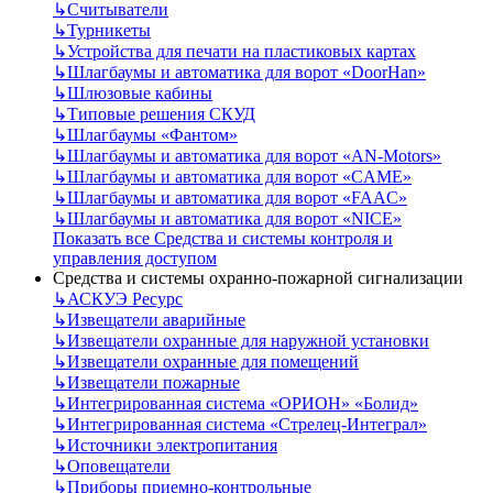
↳
Считыватели
↳
Турникеты
↳
Устройства для печати на пластиковых картах
↳
Шлагбаумы и автоматика для ворот «DoorHan»
↳
Шлюзовые кабины
↳
Типовые решения СКУД
↳
Шлагбаумы «Фантом»
↳
Шлагбаумы и автоматика для ворот «AN-Motors»
↳
Шлагбаумы и автоматика для ворот «CAME»
↳
Шлагбаумы и автоматика для ворот «FAAC»
↳
Шлагбаумы и автоматика для ворот «NICE»
Показать все Средства и системы контроля и
управления доступом
Средства и системы охранно-пожарной сигнализации
↳
АСКУЭ Ресурс
↳
Извещатели аварийные
↳
Извещатели охранные для наружной установки
↳
Извещатели охранные для помещений
↳
Извещатели пожарные
↳
Интегрированная система «ОРИОН» «Болид»
↳
Интегрированная система «Стрелец-Интеграл»
↳
Источники электропитания
↳
Оповещатели
↳
Приборы приемно-контрольные