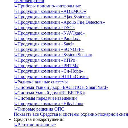
↳
Оповещатели
↳
Приборы приемно-контрольные
↳
Продукция компании «ADEMCO»
↳
Продукция компании «Ajax Systems»
↳
Продукция компании «Apollo Fire Detectors»
↳
Продукция компании «DSC»
↳
Продукция компании «NAVIgard»
↳
Продукция компании «Paradox»
↳
Продукция компании «Satel»
↳
Продукция компании «SONOFF»
↳
Продукция компании «System Sensor»
↳
Продукция компании «ИПРо»
↳
Продукция компании «РИТМ»
↳
Продукция компании «Си-Норд»
↳
Продукция компании НПП «Стелс»
↳
Радиоканальные системы
↳
Система Умный двор «БАСТИОН Smart Yard»
↳
Система Умный дом «RUBETEK»
↳
Системы передачи извещений
↳
Продукция компании «Hikvision»
↳
Типовые решения ОПС
Показать все Средства и системы охранно-пожарной сиг
Средства пожаротушения
↳
Вентили пожарные