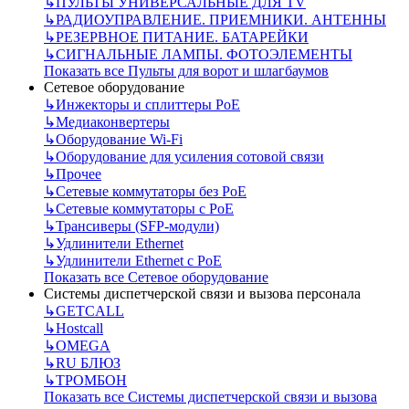
↳
ПУЛЬТЫ УНИВЕРСАЛЬНЫЕ ДЛЯ TV
↳
РАДИОУПРАВЛЕНИЕ. ПРИЕМНИКИ. АНТЕННЫ
↳
РЕЗЕРВНОЕ ПИТАНИЕ. БАТАРЕЙКИ
↳
СИГНАЛЬНЫЕ ЛАМПЫ. ФОТОЭЛЕМЕНТЫ
Показать все Пульты для ворот и шлагбаумов
Сетевое оборудование
↳
Инжекторы и сплиттеры РоЕ
↳
Медиаконвертеры
↳
Оборудование Wi-Fi
↳
Оборудование для усиления сотовой связи
↳
Прочее
↳
Сетевые коммутаторы без РоЕ
↳
Сетевые коммутаторы с РоЕ
↳
Трансиверы (SFP-модули)
↳
Удлинители Ethernet
↳
Удлинители Ethernet с PoE
Показать все Сетевое оборудование
Системы диспетчерской связи и вызова персонала
↳
GETCALL
↳
Hostcall
↳
OMEGA
↳
RU БЛЮЗ
↳
ТРОМБОН
Показать все Системы диспетчерской связи и вызова