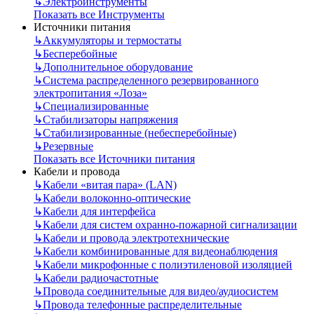
↳
Электроинструменты
Показать все Инструменты
Источники питания
↳
Аккумуляторы и термостаты
↳
Бесперебойные
↳
Дополнительное оборудование
↳
Система распределенного резервированного
электропитания «Лоза»
↳
Специализированные
↳
Стабилизаторы напряжения
↳
Стабилизированные (небесперебойные)
↳
Резервные
Показать все Источники питания
Кабели и провода
↳
Кабели «витая пара» (LAN)
↳
Кабели волоконно-оптические
↳
Кабели для интерфейса
↳
Кабели для систем охранно-пожарной сигнализации
↳
Кабели и провода электротехнические
↳
Кабели комбинированные для видеонаблюдения
↳
Кабели микрофонные с полиэтиленовой изоляцией
↳
Кабели радиочастотные
↳
Провода соединительные для видео/аудиосистем
↳
Провода телефонные распределительные