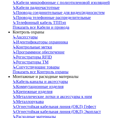
↳
Кабели микрофонные с полиэтиленовой изоляцией
↳
Кабели радиочастотные
↳
Провода соединительные для видео/аудиосистем
↳
Провода телефонные распределительные
↳
Телефонный кабель ТППэп
Показать все Кабели и провода
Контроль охраны
↳
Аксессуары
↳
Идентификаторы охранника
↳
Контрольные метки
↳
Программное обеспечение
↳
Регистраторы RFID
↳
Регистраторы ТМ
↳
Сопутствующие товары
Показать все Контроль охраны
Монтажные и расходные материалы
↳
Кабель-каналы и аксессуары
↳
Коммутационные изделия
↳
Крепежные изделия
↳
Металлические лотки и аксессуары к ним
↳
Металлорукава
↳
Огнестойкая кабельная линия (ОКЛ) Гефест
↳
Огнестойкая кабельная линия (ОКЛ) Экопласт
↳
Расходные материалы