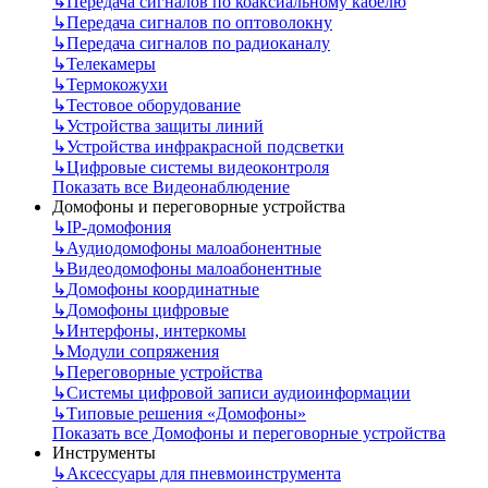
↳
Передача сигналов по коаксиальному кабелю
↳
Передача сигналов по оптоволокну
↳
Передача сигналов по радиоканалу
↳
Телекамеры
↳
Термокожухи
↳
Тестовое оборудование
↳
Устройства защиты линий
↳
Устройства инфракрасной подсветки
↳
Цифровые системы видеоконтроля
Показать все Видеонаблюдение
Домофоны и переговорные устройства
↳
IP-домофония
↳
Аудиодомофоны малоабонентные
↳
Видеодомофоны малоабонентные
↳
Домофоны координатные
↳
Домофоны цифровые
↳
Интерфоны, интеркомы
↳
Модули сопряжения
↳
Переговорные устройства
↳
Системы цифровой записи аудиоинформации
↳
Типовые решения «Домофоны»
Показать все Домофоны и переговорные устройства
Инструменты
↳
Аксессуары для пневмоинструмента