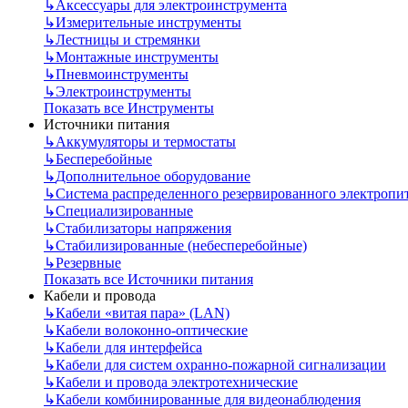
↳
Аксессуары для электроинструмента
↳
Измерительные инструменты
↳
Лестницы и стремянки
↳
Монтажные инструменты
↳
Пневмоинструменты
↳
Электроинструменты
Показать все Инструменты
Источники питания
↳
Аккумуляторы и термостаты
↳
Бесперебойные
↳
Дополнительное оборудование
↳
Система распределенного резервированного электропи
↳
Специализированные
↳
Стабилизаторы напряжения
↳
Стабилизированные (небесперебойные)
↳
Резервные
Показать все Источники питания
Кабели и провода
↳
Кабели «витая пара» (LAN)
↳
Кабели волоконно-оптические
↳
Кабели для интерфейса
↳
Кабели для систем охранно-пожарной сигнализации
↳
Кабели и провода электротехнические
↳
Кабели комбинированные для видеонаблюдения