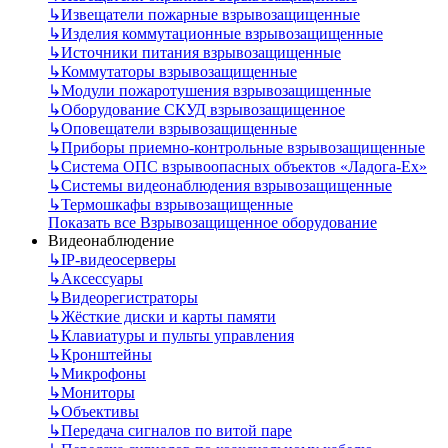
↳
Извещатели пожарные взрывозащищенные
↳
Изделия коммутационные взрывозащищенные
↳
Источники питания взрывозащищенные
↳
Коммутаторы взрывозащищенные
↳
Модули пожаротушения взрывозащищенные
↳
Оборудование СКУД взрывозащищенное
↳
Оповещатели взрывозащищенные
↳
Приборы приемно-контрольные взрывозащищенные
↳
Система ОПС взрывоопасных объектов «Ладога-Ex»
↳
Системы видеонаблюдения взрывозащищенные
↳
Термошкафы взрывозащищенные
Показать все Взрывозащищенное оборудование
Видеонаблюдение
↳
IP-видеосерверы
↳
Аксессуары
↳
Видеорегистраторы
↳
Жёсткие диски и карты памяти
↳
Клавиатуры и пульты управления
↳
Кронштейны
↳
Микрофоны
↳
Мониторы
↳
Объективы
↳
Передача сигналов по витой паре