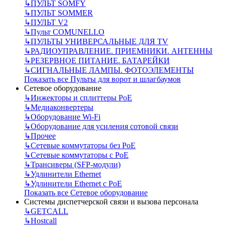
↳
ПУЛЬТ SOMFY
↳
ПУЛЬТ SOMMER
↳
ПУЛЬТ V2
↳
Пульт СOMUNELLO
↳
ПУЛЬТЫ УНИВЕРСАЛЬНЫЕ ДЛЯ TV
↳
РАДИОУПРАВЛЕНИЕ. ПРИЕМНИКИ. АНТЕННЫ
↳
РЕЗЕРВНОЕ ПИТАНИЕ. БАТАРЕЙКИ
↳
СИГНАЛЬНЫЕ ЛАМПЫ. ФОТОЭЛЕМЕНТЫ
Показать все Пульты для ворот и шлагбаумов
Сетевое оборудование
↳
Инжекторы и сплиттеры РоЕ
↳
Медиаконвертеры
↳
Оборудование Wi-Fi
↳
Оборудование для усиления сотовой связи
↳
Прочее
↳
Сетевые коммутаторы без РоЕ
↳
Сетевые коммутаторы с РоЕ
↳
Трансиверы (SFP-модули)
↳
Удлинители Ethernet
↳
Удлинители Ethernet с PoE
Показать все Сетевое оборудование
Системы диспетчерской связи и вызова персонала
↳
GETCALL
↳
Hostcall