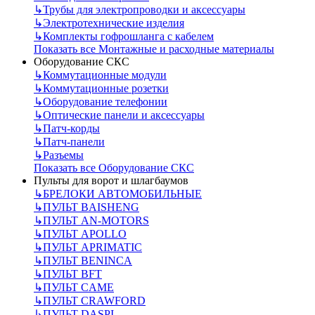
↳
Трубы для электропроводки и аксессуары
↳
Электротехнические изделия
↳
Комплекты гофрошланга с кабелем
Показать все Монтажные и расходные материалы
Оборудование СКС
↳
Коммутационные модули
↳
Коммутационные розетки
↳
Оборудование телефонии
↳
Оптические панели и аксессуары
↳
Патч-корды
↳
Патч-панели
↳
Разъемы
Показать все Оборудование СКС
Пульты для ворот и шлагбаумов
↳
БРЕЛОКИ АВТОМОБИЛЬНЫЕ
↳
ПУЛЬТ BAISHENG
↳
ПУЛЬТ AN-MOTORS
↳
ПУЛЬТ APOLLO
↳
ПУЛЬТ APRIMATIC
↳
ПУЛЬТ BENINCA
↳
ПУЛЬТ BFT
↳
ПУЛЬТ CAME
↳
ПУЛЬТ CRAWFORD
↳
ПУЛЬТ DASPI