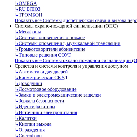
↳
OMEGA
↳
RU БЛЮЗ
↳
ТРОМБОН
Показать все Системы диспетчерской связи и вызова пер
Системы охрано-пожарной сигнализации (ОПС)
↳
Мегафоны
↳
Системы оповещения о пожаре
↳
Системы оповещения, музыкальной трансляции
↳
Громкоговорители абонентские
↳
Типовые решения СОУЭ
Показать все Системы охрано-пожарной сигнализации (
Средства и системы контроля и управления доступом
↳
Автоматика для дверей
↳
Биометрические СКУД
↳
Доводчики
↳
Досмотровое оборудование
↳
Замки и электромеханические защелки
↳
Зеркала безопасности
↳
Идентификаторы
↳
Источники электропитания
↳
Калитки
↳
Кнопки выхода
↳
Ограждения
↳
Светофоры