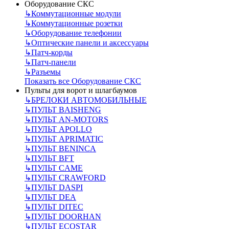
Оборудование СКС
↳
Коммутационные модули
↳
Коммутационные розетки
↳
Оборудование телефонии
↳
Оптические панели и аксессуары
↳
Патч-корды
↳
Патч-панели
↳
Разъемы
Показать все Оборудование СКС
Пульты для ворот и шлагбаумов
↳
БРЕЛОКИ АВТОМОБИЛЬНЫЕ
↳
ПУЛЬТ BAISHENG
↳
ПУЛЬТ AN-MOTORS
↳
ПУЛЬТ APOLLO
↳
ПУЛЬТ APRIMATIC
↳
ПУЛЬТ BENINCA
↳
ПУЛЬТ BFT
↳
ПУЛЬТ CAME
↳
ПУЛЬТ CRAWFORD
↳
ПУЛЬТ DASPI
↳
ПУЛЬТ DEA
↳
ПУЛЬТ DITEC
↳
ПУЛЬТ DOORHAN
↳
ПУЛЬТ ECOSTAR