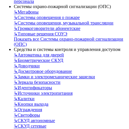
персонала
Системы охрано-пожарной сигнализации (ОПС)
↳
Мегафоны
↳
Системы оповещения о пожаре
↳
Системы оповещения, музыкальной трансляции
↳
Громкоговорители абонентские
↳
Типовые решения СОУЭ
Показать все Системы охрано-пожарной сигнализации
(ОПС)
Средства и системы контроля и управления доступом
↳
Автоматика для дверей
↳
Биометрические СКУД
↳
Доводчики
↳
Досмотровое оборудование
↳
Замки и электромеханические защелки
↳
Зеркала безопасности
↳
Идентификаторы
↳
Источники электропитания
↳
Калитки
↳
Кнопки выхода
↳
Ограждения
↳
Светофоры
↳
СКУД автономные
↳
СКУД сетевые