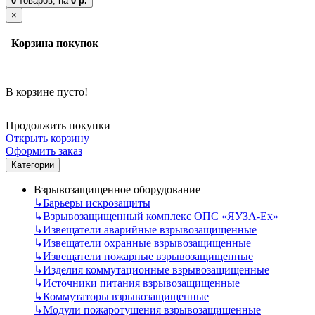
0
товаров,
на
0 р.
×
Корзина покупок
В корзине пусто!
Продолжить покупки
Открыть корзину
Оформить заказ
Категории
Взрывозащищенное оборудование
↳
Барьеры искрозащиты
↳
Взрывозащищенный комплекс ОПС «ЯУЗА-Ех»
↳
Извещатели аварийные взрывозащищенные
↳
Извещатели охранные взрывозащищенные
↳
Извещатели пожарные взрывозащищенные
↳
Изделия коммутационные взрывозащищенные
↳
Источники питания взрывозащищенные
↳
Коммутаторы взрывозащищенные
↳
Модули пожаротушения взрывозащищенные