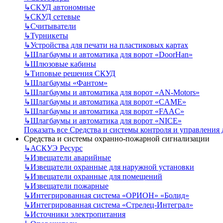
↳
СКУД автономные
↳
СКУД сетевые
↳
Считыватели
↳
Турникеты
↳
Устройства для печати на пластиковых картах
↳
Шлагбаумы и автоматика для ворот «DoorHan»
↳
Шлюзовые кабины
↳
Типовые решения СКУД
↳
Шлагбаумы «Фантом»
↳
Шлагбаумы и автоматика для ворот «AN-Motors»
↳
Шлагбаумы и автоматика для ворот «CAME»
↳
Шлагбаумы и автоматика для ворот «FAAC»
↳
Шлагбаумы и автоматика для ворот «NICE»
Показать все Средства и системы контроля и управления
Средства и системы охранно-пожарной сигнализации
↳
АСКУЭ Ресурс
↳
Извещатели аварийные
↳
Извещатели охранные для наружной установки
↳
Извещатели охранные для помещений
↳
Извещатели пожарные
↳
Интегрированная система «ОРИОН» «Болид»
↳
Интегрированная система «Стрелец-Интеграл»
↳
Источники электропитания