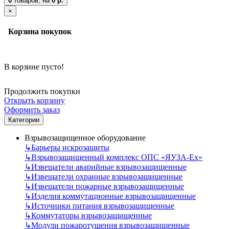
0
товаров,
на
0 р.
×
Корзина покупок
В корзине пусто!
Продолжить покупки
Открыть корзину
Оформить заказ
Категории
Взрывозащищенное оборудование
↳
Барьеры искрозащиты
↳
Взрывозащищенный комплекс ОПС «ЯУЗА-Ех»
↳
Извещатели аварийные взрывозащищенные
↳
Извещатели охранные взрывозащищенные
↳
Извещатели пожарные взрывозащищенные
↳
Изделия коммутационные взрывозащищенные
↳
Источники питания взрывозащищенные
↳
Коммутаторы взрывозащищенные
↳
Модули пожаротушения взрывозащищенные