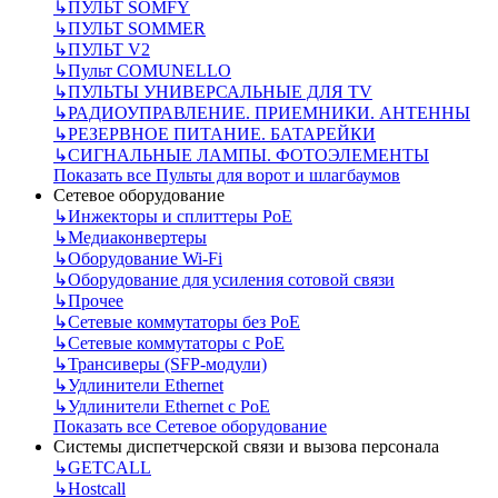
↳
ПУЛЬТ SOMFY
↳
ПУЛЬТ SOMMER
↳
ПУЛЬТ V2
↳
Пульт СOMUNELLO
↳
ПУЛЬТЫ УНИВЕРСАЛЬНЫЕ ДЛЯ TV
↳
РАДИОУПРАВЛЕНИЕ. ПРИЕМНИКИ. АНТЕННЫ
↳
РЕЗЕРВНОЕ ПИТАНИЕ. БАТАРЕЙКИ
↳
СИГНАЛЬНЫЕ ЛАМПЫ. ФОТОЭЛЕМЕНТЫ
Показать все Пульты для ворот и шлагбаумов
Сетевое оборудование
↳
Инжекторы и сплиттеры РоЕ
↳
Медиаконвертеры
↳
Оборудование Wi-Fi
↳
Оборудование для усиления сотовой связи
↳
Прочее
↳
Сетевые коммутаторы без РоЕ
↳
Сетевые коммутаторы с РоЕ
↳
Трансиверы (SFP-модули)
↳
Удлинители Ethernet
↳
Удлинители Ethernet с PoE
Показать все Сетевое оборудование
Системы диспетчерской связи и вызова персонала
↳
GETCALL
↳
Hostcall