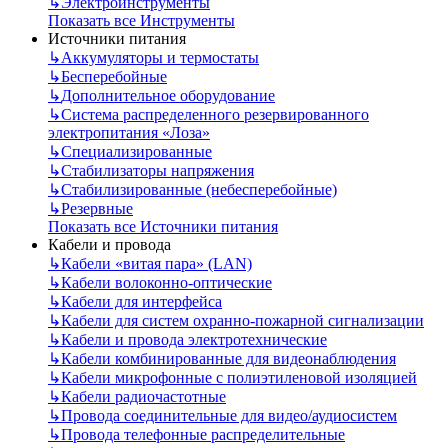
↳
Электроинструменты
Показать все Инструменты
Источники питания
↳
Аккумуляторы и термостаты
↳
Бесперебойные
↳
Дополнительное оборудование
↳
Система распределенного резервированного
электропитания «Лоза»
↳
Специализированные
↳
Стабилизаторы напряжения
↳
Стабилизированные (небесперебойные)
↳
Резервные
Показать все Источники питания
Кабели и провода
↳
Кабели «витая пара» (LAN)
↳
Кабели волоконно-оптические
↳
Кабели для интерфейса
↳
Кабели для систем охранно-пожарной сигнализации
↳
Кабели и провода электротехнические
↳
Кабели комбинированные для видеонаблюдения
↳
Кабели микрофонные с полиэтиленовой изоляцией
↳
Кабели радиочастотные
↳
Провода соединительные для видео/аудиосистем
↳
Провода телефонные распределительные