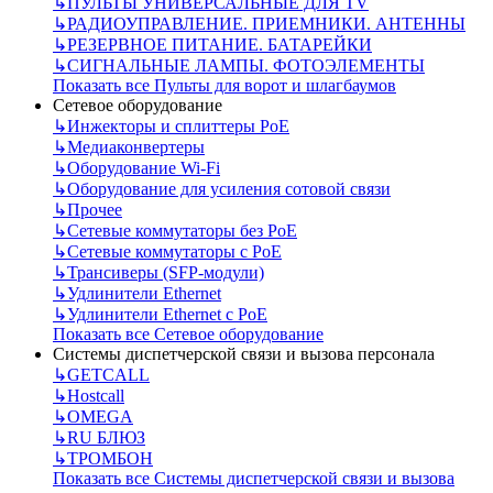
↳
ПУЛЬТЫ УНИВЕРСАЛЬНЫЕ ДЛЯ TV
↳
РАДИОУПРАВЛЕНИЕ. ПРИЕМНИКИ. АНТЕННЫ
↳
РЕЗЕРВНОЕ ПИТАНИЕ. БАТАРЕЙКИ
↳
СИГНАЛЬНЫЕ ЛАМПЫ. ФОТОЭЛЕМЕНТЫ
Показать все Пульты для ворот и шлагбаумов
Сетевое оборудование
↳
Инжекторы и сплиттеры РоЕ
↳
Медиаконвертеры
↳
Оборудование Wi-Fi
↳
Оборудование для усиления сотовой связи
↳
Прочее
↳
Сетевые коммутаторы без РоЕ
↳
Сетевые коммутаторы с РоЕ
↳
Трансиверы (SFP-модули)
↳
Удлинители Ethernet
↳
Удлинители Ethernet с PoE
Показать все Сетевое оборудование
Системы диспетчерской связи и вызова персонала
↳
GETCALL
↳
Hostcall
↳
OMEGA
↳
RU БЛЮЗ
↳
ТРОМБОН
Показать все Системы диспетчерской связи и вызова