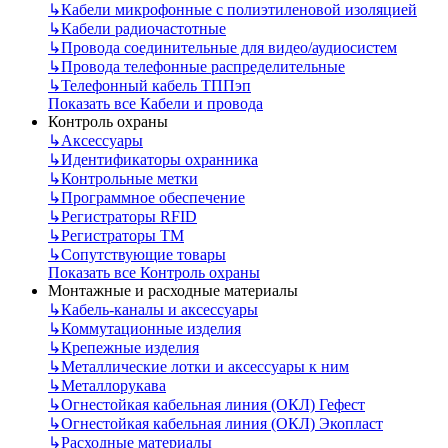
↳
Кабели микрофонные с полиэтиленовой изоляцией
↳
Кабели радиочастотные
↳
Провода соединительные для видео/аудиосистем
↳
Провода телефонные распределительные
↳
Телефонный кабель ТППэп
Показать все Кабели и провода
Контроль охраны
↳
Аксессуары
↳
Идентификаторы охранника
↳
Контрольные метки
↳
Программное обеспечение
↳
Регистраторы RFID
↳
Регистраторы ТМ
↳
Сопутствующие товары
Показать все Контроль охраны
Монтажные и расходные материалы
↳
Кабель-каналы и аксессуары
↳
Коммутационные изделия
↳
Крепежные изделия
↳
Металлические лотки и аксессуары к ним
↳
Металлорукава
↳
Огнестойкая кабельная линия (ОКЛ) Гефест
↳
Огнестойкая кабельная линия (ОКЛ) Экопласт
↳
Расходные материалы