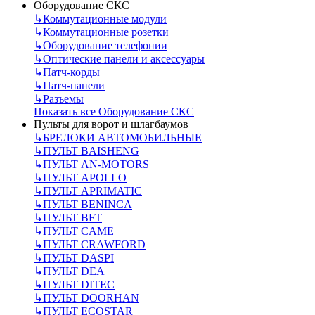
Оборудование СКС
↳
Коммутационные модули
↳
Коммутационные розетки
↳
Оборудование телефонии
↳
Оптические панели и аксессуары
↳
Патч-корды
↳
Патч-панели
↳
Разъемы
Показать все Оборудование СКС
Пульты для ворот и шлагбаумов
↳
БРЕЛОКИ АВТОМОБИЛЬНЫЕ
↳
ПУЛЬТ BAISHENG
↳
ПУЛЬТ AN-MOTORS
↳
ПУЛЬТ APOLLO
↳
ПУЛЬТ APRIMATIC
↳
ПУЛЬТ BENINCA
↳
ПУЛЬТ BFT
↳
ПУЛЬТ CAME
↳
ПУЛЬТ CRAWFORD
↳
ПУЛЬТ DASPI
↳
ПУЛЬТ DEA
↳
ПУЛЬТ DITEC
↳
ПУЛЬТ DOORHAN
↳
ПУЛЬТ ECOSTAR