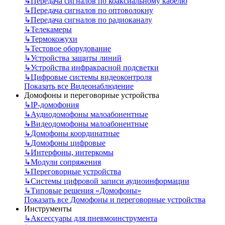
↳
Передача сигналов по коаксиальному кабелю
↳
Передача сигналов по оптоволокну
↳
Передача сигналов по радиоканалу
↳
Телекамеры
↳
Термокожухи
↳
Тестовое оборудование
↳
Устройства защиты линий
↳
Устройства инфракрасной подсветки
↳
Цифровые системы видеоконтроля
Показать все Видеонаблюдение
Домофоны и переговорные устройства
↳
IP-домофония
↳
Аудиодомофоны малоабонентные
↳
Видеодомофоны малоабонентные
↳
Домофоны координатные
↳
Домофоны цифровые
↳
Интерфоны, интеркомы
↳
Модули сопряжения
↳
Переговорные устройства
↳
Системы цифровой записи аудиоинформации
↳
Типовые решения «Домофоны»
Показать все Домофоны и переговорные устройства
Инструменты
↳
Аксессуары для пневмоинструмента