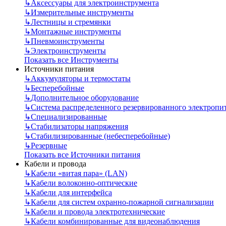
↳
Аксессуары для электроинструмента
↳
Измерительные инструменты
↳
Лестницы и стремянки
↳
Монтажные инструменты
↳
Пневмоинструменты
↳
Электроинструменты
Показать все Инструменты
Источники питания
↳
Аккумуляторы и термостаты
↳
Бесперебойные
↳
Дополнительное оборудование
↳
Система распределенного резервированного электропи
↳
Специализированные
↳
Стабилизаторы напряжения
↳
Стабилизированные (небесперебойные)
↳
Резервные
Показать все Источники питания
Кабели и провода
↳
Кабели «витая пара» (LAN)
↳
Кабели волоконно-оптические
↳
Кабели для интерфейса
↳
Кабели для систем охранно-пожарной сигнализации
↳
Кабели и провода электротехнические
↳
Кабели комбинированные для видеонаблюдения