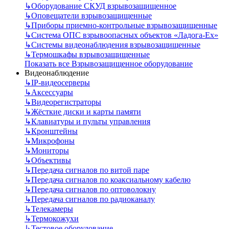
↳
Оборудование СКУД взрывозащищенное
↳
Оповещатели взрывозащищенные
↳
Приборы приемно-контрольные взрывозащищенные
↳
Система ОПС взрывоопасных объектов «Ладога-Ex»
↳
Системы видеонаблюдения взрывозащищенные
↳
Термошкафы взрывозащищенные
Показать все Взрывозащищенное оборудование
Видеонаблюдение
↳
IP-видеосерверы
↳
Аксессуары
↳
Видеорегистраторы
↳
Жёсткие диски и карты памяти
↳
Клавиатуры и пульты управления
↳
Кронштейны
↳
Микрофоны
↳
Мониторы
↳
Объективы
↳
Передача сигналов по витой паре
↳
Передача сигналов по коаксиальному кабелю
↳
Передача сигналов по оптоволокну
↳
Передача сигналов по радиоканалу
↳
Телекамеры
↳
Термокожухи
↳
Тестовое оборудование