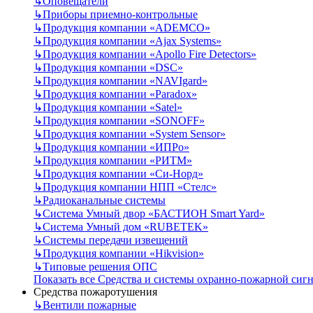
↳
Оповещатели
↳
Приборы приемно-контрольные
↳
Продукция компании «ADEMCO»
↳
Продукция компании «Ajax Systems»
↳
Продукция компании «Apollo Fire Detectors»
↳
Продукция компании «DSC»
↳
Продукция компании «NAVIgard»
↳
Продукция компании «Paradox»
↳
Продукция компании «Satel»
↳
Продукция компании «SONOFF»
↳
Продукция компании «System Sensor»
↳
Продукция компании «ИПРо»
↳
Продукция компании «РИТМ»
↳
Продукция компании «Си-Норд»
↳
Продукция компании НПП «Стелс»
↳
Радиоканальные системы
↳
Система Умный двор «БАСТИОН Smart Yard»
↳
Система Умный дом «RUBETEK»
↳
Системы передачи извещений
↳
Продукция компании «Hikvision»
↳
Типовые решения ОПС
Показать все Средства и системы охранно-пожарной сиг
Средства пожаротушения
↳
Вентили пожарные