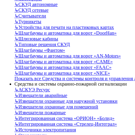
↳
СКУД автономные
↳
СКУД сетевые
↳
Считыватели
↳
Турникеты
↳
Устройства для печати на пластиковых картах
↳
Шлагбаумы и автоматика для ворот «DoorHan»
↳
Шлюзовые кабины
↳
Типовые решения СКУД
↳
Шлагбаумы «Фантом»
↳
Шлагбаумы и автоматика для ворот «AN-Motors»
↳
Шлагбаумы и автоматика для ворот «CAME»
↳
Шлагбаумы и автоматика для ворот «FAAC»
↳
Шлагбаумы и автоматика для ворот «NICE»
Показать все Средства и системы контроля и управления
Средства и системы охранно-пожарной сигнализации
↳
АСКУЭ Ресурс
↳
Извещатели аварийные
↳
Извещатели охранные для наружной установки
↳
Извещатели охранные для помещений
↳
Извещатели пожарные
↳
Интегрированная система «ОРИОН» «Болид»
↳
Интегрированная система «Стрелец-Интеграл»
↳
Источники электропитания