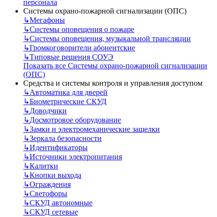
персонала
Системы охрано-пожарной сигнализации (ОПС)
↳
Мегафоны
↳
Системы оповещения о пожаре
↳
Системы оповещения, музыкальной трансляции
↳
Громкоговорители абонентские
↳
Типовые решения СОУЭ
Показать все Системы охрано-пожарной сигнализации
(ОПС)
Средства и системы контроля и управления доступом
↳
Автоматика для дверей
↳
Биометрические СКУД
↳
Доводчики
↳
Досмотровое оборудование
↳
Замки и электромеханические защелки
↳
Зеркала безопасности
↳
Идентификаторы
↳
Источники электропитания
↳
Калитки
↳
Кнопки выхода
↳
Ограждения
↳
Светофоры
↳
СКУД автономные
↳
СКУД сетевые