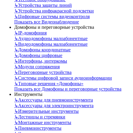
↳
Устройства защиты линий
↳
Устройства инфракрасной подсветки
↳
Цифровые системы видеоконтроля
Показать все Видеонаблюдение
Домофоны и переговорные устройства
↳
IP-домофония
↳
Аудиодомофоны малоабонентные
↳
Видеодомофоны малоабонентные
↳
Домофоны координатные
↳
Домофоны цифровые
↳
Интерфоны, интеркомы
↳
Модули сопряжения
↳
Переговорные устройства
↳
Системы цифровой записи аудиоинформации
↳
Типовые решения «Домофоны»
Показать все Домофоны и переговорные устройства
Инструменты
↳
Аксессуары для пневмоинструмента
↳
Аксессуары для электроинструмента
↳
Измерительные инструменты
↳
Лестницы и стремянки
↳
Монтажные инструменты
↳
Пневмоинструменты