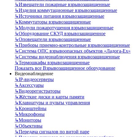
↳
Извещатели пожарные взрывозащищенные
↳
Изделия коммутационные взрывозащищенные
↳
Источники питания взрывозащищенные
↳
Коммутаторы взрывозащищенные
↳
Модули пожаротушения взрывозащищенные
↳
Оборудование СКУД взрывозащищенное
↳
Оповещатели взрывозащищенные
↳
Приборы приемно-контрольные взрывозащищенные
↳
Система ОПС взрывоопасных объектов «Ладога-Ex»
↳
Системы видеонаблюдения взрывозащищенные
↳
Термошкафы взрывозащищенные
Показать все Взрывозащищенное оборудование
Видеонаблюдение
↳
IP-видеосерверы
↳
Аксессуары
↳
Видеорегистраторы
↳
Жёсткие диски и карты памяти
↳
Клавиатуры и пульты управления
↳
Кронштейны
↳
Микрофоны
↳
Мониторы
↳
Объективы
↳
Передача сигналов по витой паре