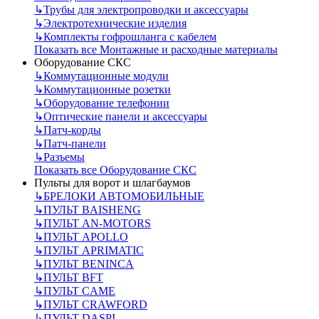
↳
Трубы для электропроводки и аксессуары
↳
Электротехнические изделия
↳
Комплекты гофрошланга с кабелем
Показать все Монтажные и расходные материалы
Оборудование СКС
↳
Коммутационные модули
↳
Коммутационные розетки
↳
Оборудование телефонии
↳
Оптические панели и аксессуары
↳
Патч-корды
↳
Патч-панели
↳
Разъемы
Показать все Оборудование СКС
Пульты для ворот и шлагбаумов
↳
БРЕЛОКИ АВТОМОБИЛЬНЫЕ
↳
ПУЛЬТ BAISHENG
↳
ПУЛЬТ AN-MOTORS
↳
ПУЛЬТ APOLLO
↳
ПУЛЬТ APRIMATIC
↳
ПУЛЬТ BENINCA
↳
ПУЛЬТ BFT
↳
ПУЛЬТ CAME
↳
ПУЛЬТ CRAWFORD
↳
ПУЛЬТ DASPI