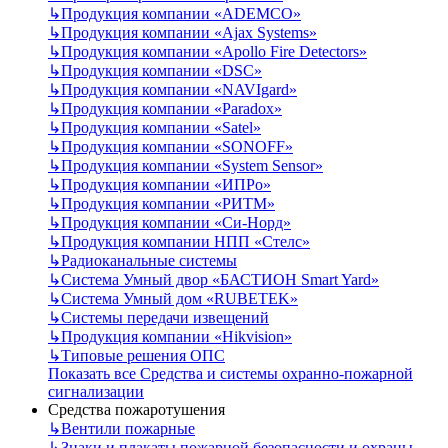
↳
Продукция компании «ADEMCO»
↳
Продукция компании «Ajax Systems»
↳
Продукция компании «Apollo Fire Detectors»
↳
Продукция компании «DSC»
↳
Продукция компании «NAVIgard»
↳
Продукция компании «Paradox»
↳
Продукция компании «Satel»
↳
Продукция компании «SONOFF»
↳
Продукция компании «System Sensor»
↳
Продукция компании «ИПРо»
↳
Продукция компании «РИТМ»
↳
Продукция компании «Си-Норд»
↳
Продукция компании НПП «Стелс»
↳
Радиоканальные системы
↳
Система Умный двор «БАСТИОН Smart Yard»
↳
Система Умный дом «RUBETEK»
↳
Системы передачи извещений
↳
Продукция компании «Hikvision»
↳
Типовые решения ОПС
Показать все Средства и системы охранно-пожарной
сигнализации
Средства пожаротушения
↳
Вентили пожарные
↳
Знаки и плакаты пожарной безопасности и охраны