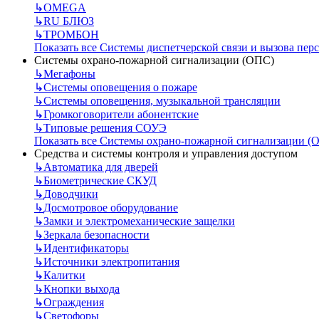
↳
OMEGA
↳
RU БЛЮЗ
↳
ТРОМБОН
Показать все Системы диспетчерской связи и вызова пер
Системы охрано-пожарной сигнализации (ОПС)
↳
Мегафоны
↳
Системы оповещения о пожаре
↳
Системы оповещения, музыкальной трансляции
↳
Громкоговорители абонентские
↳
Типовые решения СОУЭ
Показать все Системы охрано-пожарной сигнализации (
Средства и системы контроля и управления доступом
↳
Автоматика для дверей
↳
Биометрические СКУД
↳
Доводчики
↳
Досмотровое оборудование
↳
Замки и электромеханические защелки
↳
Зеркала безопасности
↳
Идентификаторы
↳
Источники электропитания
↳
Калитки
↳
Кнопки выхода
↳
Ограждения
↳
Светофоры