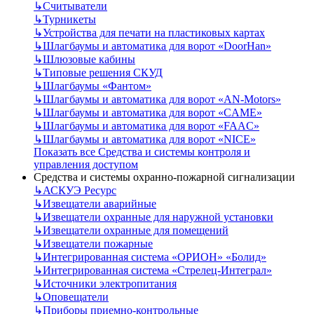
↳
Считыватели
↳
Турникеты
↳
Устройства для печати на пластиковых картах
↳
Шлагбаумы и автоматика для ворот «DoorHan»
↳
Шлюзовые кабины
↳
Типовые решения СКУД
↳
Шлагбаумы «Фантом»
↳
Шлагбаумы и автоматика для ворот «AN-Motors»
↳
Шлагбаумы и автоматика для ворот «CAME»
↳
Шлагбаумы и автоматика для ворот «FAAC»
↳
Шлагбаумы и автоматика для ворот «NICE»
Показать все Средства и системы контроля и
управления доступом
Средства и системы охранно-пожарной сигнализации
↳
АСКУЭ Ресурс
↳
Извещатели аварийные
↳
Извещатели охранные для наружной установки
↳
Извещатели охранные для помещений
↳
Извещатели пожарные
↳
Интегрированная система «ОРИОН» «Болид»
↳
Интегрированная система «Стрелец-Интеграл»
↳
Источники электропитания
↳
Оповещатели
↳
Приборы приемно-контрольные