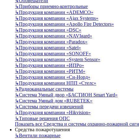
↳
Оповещатели
↳
Приборы приемно-контрольные
↳
Продукция компании «ADEMCO»
↳
Продукция компании «Ajax Systems»
↳
Продукция компании «Apollo Fire Detectors»
↳
Продукция компании «DSC»
↳
Продукция компании «NAVIgard»
↳
Продукция компании «Paradox»
↳
Продукция компании «Satel»
↳
Продукция компании «SONOFF»
↳
Продукция компании «System Sensor»
↳
Продукция компании «ИПРо»
↳
Продукция компании «РИТМ»
↳
Продукция компании «Си-Норд»
↳
Продукция компании НПП «Стелс»
↳
Радиоканальные системы
↳
Система Умный двор «БАСТИОН Smart Yard»
↳
Система Умный дом «RUBETEK»
↳
Системы передачи извещений
↳
Продукция компании «Hikvision»
↳
Типовые решения ОПС
Показать все Средства и системы охранно-пожарной сиг
Средства пожаротушения
↳
Вентили пожарные