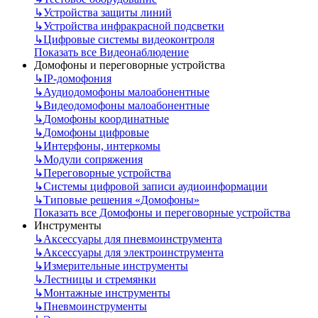
↳
Устройства защиты линий
↳
Устройства инфракрасной подсветки
↳
Цифровые системы видеоконтроля
Показать все Видеонаблюдение
Домофоны и переговорные устройства
↳
IP-домофония
↳
Аудиодомофоны малоабонентные
↳
Видеодомофоны малоабонентные
↳
Домофоны координатные
↳
Домофоны цифровые
↳
Интерфоны, интеркомы
↳
Модули сопряжения
↳
Переговорные устройства
↳
Системы цифровой записи аудиоинформации
↳
Типовые решения «Домофоны»
Показать все Домофоны и переговорные устройства
Инструменты
↳
Аксессуары для пневмоинструмента
↳
Аксессуары для электроинструмента
↳
Измерительные инструменты
↳
Лестницы и стремянки
↳
Монтажные инструменты
↳
Пневмоинструменты