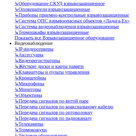
↳
Оборудование СКУД взрывозащищенное
↳
Оповещатели взрывозащищенные
↳
Приборы приемно-контрольные взрывозащищенные
↳
Система ОПС взрывоопасных объектов «Ладога-Ex»
↳
Системы видеонаблюдения взрывозащищенные
↳
Термошкафы взрывозащищенные
Показать все Взрывозащищенное оборудование
Видеонаблюдение
↳
IP-видеосерверы
↳
Аксессуары
↳
Видеорегистраторы
↳
Жёсткие диски и карты памяти
↳
Клавиатуры и пульты управления
↳
Кронштейны
↳
Микрофоны
↳
Мониторы
↳
Объективы
↳
Передача сигналов по витой паре
↳
Передача сигналов по коаксиальному кабелю
↳
Передача сигналов по оптоволокну
↳
Передача сигналов по радиоканалу
↳
Телекамеры
↳
Термокожухи
↳
Тестовое оборудование