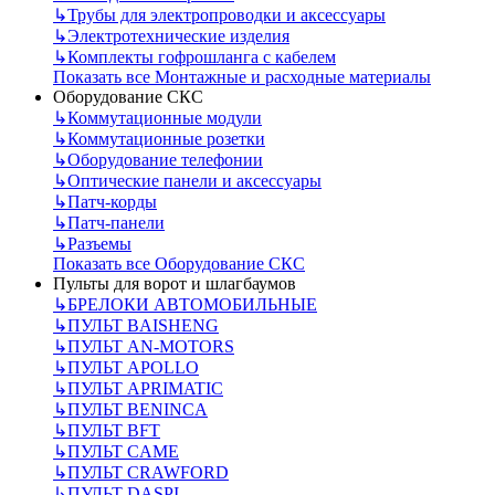
↳
Трубы для электропроводки и аксессуары
↳
Электротехнические изделия
↳
Комплекты гофрошланга с кабелем
Показать все Монтажные и расходные материалы
Оборудование СКС
↳
Коммутационные модули
↳
Коммутационные розетки
↳
Оборудование телефонии
↳
Оптические панели и аксессуары
↳
Патч-корды
↳
Патч-панели
↳
Разъемы
Показать все Оборудование СКС
Пульты для ворот и шлагбаумов
↳
БРЕЛОКИ АВТОМОБИЛЬНЫЕ
↳
ПУЛЬТ BAISHENG
↳
ПУЛЬТ AN-MOTORS
↳
ПУЛЬТ APOLLO
↳
ПУЛЬТ APRIMATIC
↳
ПУЛЬТ BENINCA
↳
ПУЛЬТ BFT
↳
ПУЛЬТ CAME
↳
ПУЛЬТ CRAWFORD
↳
ПУЛЬТ DASPI