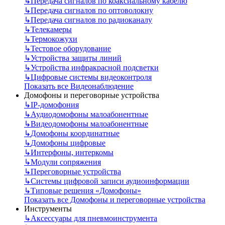
↳
Передача сигналов по коаксиальному кабелю
↳
Передача сигналов по оптоволокну
↳
Передача сигналов по радиоканалу
↳
Телекамеры
↳
Термокожухи
↳
Тестовое оборудование
↳
Устройства защиты линий
↳
Устройства инфракрасной подсветки
↳
Цифровые системы видеоконтроля
Показать все Видеонаблюдение
Домофоны и переговорные устройства
↳
IP-домофония
↳
Аудиодомофоны малоабонентные
↳
Видеодомофоны малоабонентные
↳
Домофоны координатные
↳
Домофоны цифровые
↳
Интерфоны, интеркомы
↳
Модули сопряжения
↳
Переговорные устройства
↳
Системы цифровой записи аудиоинформации
↳
Типовые решения «Домофоны»
Показать все Домофоны и переговорные устройства
Инструменты
↳
Аксессуары для пневмоинструмента