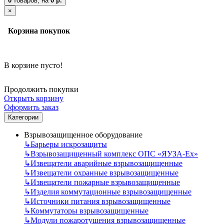
0
товаров,
на
0 р.
×
Корзина покупок
В корзине пусто!
Продолжить покупки
Открыть корзину
Оформить заказ
Категории
Взрывозащищенное оборудование
↳
Барьеры искрозащиты
↳
Взрывозащищенный комплекс ОПС «ЯУЗА-Ех»
↳
Извещатели аварийные взрывозащищенные
↳
Извещатели охранные взрывозащищенные
↳
Извещатели пожарные взрывозащищенные
↳
Изделия коммутационные взрывозащищенные
↳
Источники питания взрывозащищенные
↳
Коммутаторы взрывозащищенные
↳
Модули пожаротушения взрывозащищенные