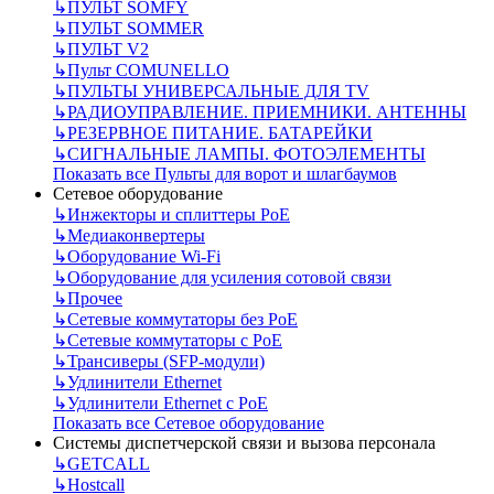
↳
ПУЛЬТ SOMFY
↳
ПУЛЬТ SOMMER
↳
ПУЛЬТ V2
↳
Пульт СOMUNELLO
↳
ПУЛЬТЫ УНИВЕРСАЛЬНЫЕ ДЛЯ TV
↳
РАДИОУПРАВЛЕНИЕ. ПРИЕМНИКИ. АНТЕННЫ
↳
РЕЗЕРВНОЕ ПИТАНИЕ. БАТАРЕЙКИ
↳
СИГНАЛЬНЫЕ ЛАМПЫ. ФОТОЭЛЕМЕНТЫ
Показать все Пульты для ворот и шлагбаумов
Сетевое оборудование
↳
Инжекторы и сплиттеры РоЕ
↳
Медиаконвертеры
↳
Оборудование Wi-Fi
↳
Оборудование для усиления сотовой связи
↳
Прочее
↳
Сетевые коммутаторы без РоЕ
↳
Сетевые коммутаторы с РоЕ
↳
Трансиверы (SFP-модули)
↳
Удлинители Ethernet
↳
Удлинители Ethernet с PoE
Показать все Сетевое оборудование
Системы диспетчерской связи и вызова персонала
↳
GETCALL
↳
Hostcall