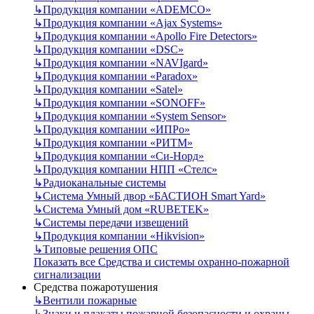
↳
Продукция компании «ADEMCO»
↳
Продукция компании «Ajax Systems»
↳
Продукция компании «Apollo Fire Detectors»
↳
Продукция компании «DSC»
↳
Продукция компании «NAVIgard»
↳
Продукция компании «Paradox»
↳
Продукция компании «Satel»
↳
Продукция компании «SONOFF»
↳
Продукция компании «System Sensor»
↳
Продукция компании «ИПРо»
↳
Продукция компании «РИТМ»
↳
Продукция компании «Си-Норд»
↳
Продукция компании НПП «Стелс»
↳
Радиоканальные системы
↳
Система Умный двор «БАСТИОН Smart Yard»
↳
Система Умный дом «RUBETEK»
↳
Системы передачи извещений
↳
Продукция компании «Hikvision»
↳
Типовые решения ОПС
Показать все Средства и системы охранно-пожарной
сигнализации
Средства пожаротушения
↳
Вентили пожарные
↳
Знаки и плакаты пожарной безопасности и охраны