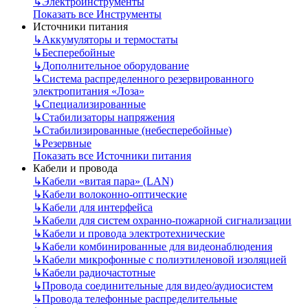
↳
Электроинструменты
Показать все Инструменты
Источники питания
↳
Аккумуляторы и термостаты
↳
Бесперебойные
↳
Дополнительное оборудование
↳
Система распределенного резервированного
электропитания «Лоза»
↳
Специализированные
↳
Стабилизаторы напряжения
↳
Стабилизированные (небесперебойные)
↳
Резервные
Показать все Источники питания
Кабели и провода
↳
Кабели «витая пара» (LAN)
↳
Кабели волоконно-оптические
↳
Кабели для интерфейса
↳
Кабели для систем охранно-пожарной сигнализации
↳
Кабели и провода электротехнические
↳
Кабели комбинированные для видеонаблюдения
↳
Кабели микрофонные с полиэтиленовой изоляцией
↳
Кабели радиочастотные
↳
Провода соединительные для видео/аудиосистем
↳
Провода телефонные распределительные