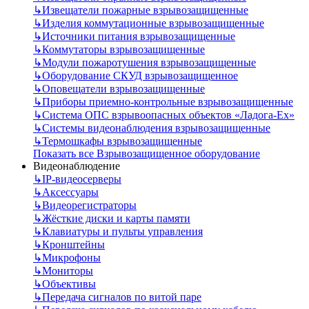
↳
Извещатели пожарные взрывозащищенные
↳
Изделия коммутационные взрывозащищенные
↳
Источники питания взрывозащищенные
↳
Коммутаторы взрывозащищенные
↳
Модули пожаротушения взрывозащищенные
↳
Оборудование СКУД взрывозащищенное
↳
Оповещатели взрывозащищенные
↳
Приборы приемно-контрольные взрывозащищенные
↳
Система ОПС взрывоопасных объектов «Ладога-Ex»
↳
Системы видеонаблюдения взрывозащищенные
↳
Термошкафы взрывозащищенные
Показать все Взрывозащищенное оборудование
Видеонаблюдение
↳
IP-видеосерверы
↳
Аксессуары
↳
Видеорегистраторы
↳
Жёсткие диски и карты памяти
↳
Клавиатуры и пульты управления
↳
Кронштейны
↳
Микрофоны
↳
Мониторы
↳
Объективы
↳
Передача сигналов по витой паре