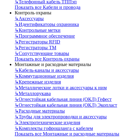
↳
Телефонный кабель ТППэп
Показать все Кабели и провода
Контроль охраны
↳
Аксессуары
↳
Идентификаторы охранника
↳
Контрольные метки
↳
Программное обеспечение
↳
Регистраторы RFID
↳
Регистраторы ТМ
↳
Сопутствующие товары
Показать все Контроль охраны
Монтажные и расходные материалы
↳
Кабель-каналы и аксессуары
↳
Коммутационные изделия
↳
Крепежные изделия
↳
Металлические лотки и аксессуары к ним
↳
Металлорукава
↳
Огнестойкая кабельная линия (ОКЛ) Гефест
↳
Огнестойкая кабельная линия (ОКЛ) Экопласт
↳
Расходные материалы
↳
Трубы для электропроводки и аксессуары
↳
Электротехнические изделия
↳
Комплекты гофрошланга с кабелем
Показать все Монтажные и расходные материалы