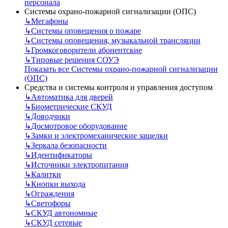
персонала
Системы охрано-пожарной сигнализации (ОПС)
↳
Мегафоны
↳
Системы оповещения о пожаре
↳
Системы оповещения, музыкальной трансляции
↳
Громкоговорители абонентские
↳
Типовые решения СОУЭ
Показать все Системы охрано-пожарной сигнализации
(ОПС)
Средства и системы контроля и управления доступом
↳
Автоматика для дверей
↳
Биометрические СКУД
↳
Доводчики
↳
Досмотровое оборудование
↳
Замки и электромеханические защелки
↳
Зеркала безопасности
↳
Идентификаторы
↳
Источники электропитания
↳
Калитки
↳
Кнопки выхода
↳
Ограждения
↳
Светофоры
↳
СКУД автономные
↳
СКУД сетевые