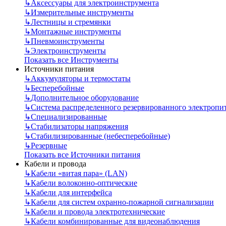
↳
Аксессуары для электроинструмента
↳
Измерительные инструменты
↳
Лестницы и стремянки
↳
Монтажные инструменты
↳
Пневмоинструменты
↳
Электроинструменты
Показать все Инструменты
Источники питания
↳
Аккумуляторы и термостаты
↳
Бесперебойные
↳
Дополнительное оборудование
↳
Система распределенного резервированного электропи
↳
Специализированные
↳
Стабилизаторы напряжения
↳
Стабилизированные (небесперебойные)
↳
Резервные
Показать все Источники питания
Кабели и провода
↳
Кабели «витая пара» (LAN)
↳
Кабели волоконно-оптические
↳
Кабели для интерфейса
↳
Кабели для систем охранно-пожарной сигнализации
↳
Кабели и провода электротехнические
↳
Кабели комбинированные для видеонаблюдения