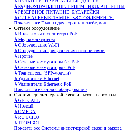
↳
ПУЛЬТЫ УНИВЕРСАЛЬНЫЕ ДЛЯ TV
↳
РАДИОУПРАВЛЕНИЕ. ПРИЕМНИКИ. АНТЕННЫ
↳
РЕЗЕРВНОЕ ПИТАНИЕ. БАТАРЕЙКИ
↳
СИГНАЛЬНЫЕ ЛАМПЫ. ФОТОЭЛЕМЕНТЫ
Показать все Пульты для ворот и шлагбаумов
Сетевое оборудование
↳
Инжекторы и сплиттеры РоЕ
↳
Медиаконвертеры
↳
Оборудование Wi-Fi
↳
Оборудование для усиления сотовой связи
↳
Прочее
↳
Сетевые коммутаторы без РоЕ
↳
Сетевые коммутаторы с РоЕ
↳
Трансиверы (SFP-модули)
↳
Удлинители Ethernet
↳
Удлинители Ethernet с PoE
Показать все Сетевое оборудование
Системы диспетчерской связи и вызова персонала
↳
GETCALL
↳
Hostcall
↳
OMEGA
↳
RU БЛЮЗ
↳
ТРОМБОН
Показать все Системы диспетчерской связи и вызова