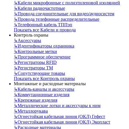
↳
Кабели микрофонные с полиэтиленовой изоляцией
↳
Кабели радиочастотные
↳
Провода соединительные для видео/аудиосистем
↳
Провода телефонные распределительные
↳
Телефонный кабель ТППэп
Показать все Кабели и провода
Контроль охраны
↳
Аксессуары
↳
Идентификаторы охранника
↳
Контрольные метки
↳
Программное обеспечение
↳
Регистраторы RFID
↳
Регистраторы ТМ
↳
Сопутствующие товары
Показать все Контроль охраны
Монтажные и расходные материалы
↳
Кабель-каналы и аксессуары
↳
Коммутационные изделия
↳
Крепежные изделия
↳
Металлические лотки и аксессуары к ним
↳
Металлорукава
↳
Огнестойкая кабельная линия (ОКЛ) Гефест
↳
Огнестойкая кабельная линия (ОКЛ) Экопласт
↳
Расходные материалы