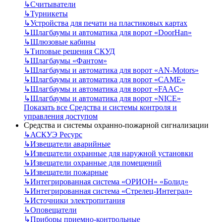
↳
Считыватели
↳
Турникеты
↳
Устройства для печати на пластиковых картах
↳
Шлагбаумы и автоматика для ворот «DoorHan»
↳
Шлюзовые кабины
↳
Типовые решения СКУД
↳
Шлагбаумы «Фантом»
↳
Шлагбаумы и автоматика для ворот «AN-Motors»
↳
Шлагбаумы и автоматика для ворот «CAME»
↳
Шлагбаумы и автоматика для ворот «FAAC»
↳
Шлагбаумы и автоматика для ворот «NICE»
Показать все Средства и системы контроля и
управления доступом
Средства и системы охранно-пожарной сигнализации
↳
АСКУЭ Ресурс
↳
Извещатели аварийные
↳
Извещатели охранные для наружной установки
↳
Извещатели охранные для помещений
↳
Извещатели пожарные
↳
Интегрированная система «ОРИОН» «Болид»
↳
Интегрированная система «Стрелец-Интеграл»
↳
Источники электропитания
↳
Оповещатели
↳
Приборы приемно-контрольные