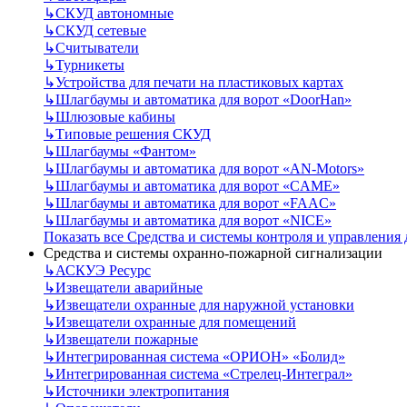
↳
СКУД автономные
↳
СКУД сетевые
↳
Считыватели
↳
Турникеты
↳
Устройства для печати на пластиковых картах
↳
Шлагбаумы и автоматика для ворот «DoorHan»
↳
Шлюзовые кабины
↳
Типовые решения СКУД
↳
Шлагбаумы «Фантом»
↳
Шлагбаумы и автоматика для ворот «AN-Motors»
↳
Шлагбаумы и автоматика для ворот «CAME»
↳
Шлагбаумы и автоматика для ворот «FAAC»
↳
Шлагбаумы и автоматика для ворот «NICE»
Показать все Средства и системы контроля и управления
Средства и системы охранно-пожарной сигнализации
↳
АСКУЭ Ресурс
↳
Извещатели аварийные
↳
Извещатели охранные для наружной установки
↳
Извещатели охранные для помещений
↳
Извещатели пожарные
↳
Интегрированная система «ОРИОН» «Болид»
↳
Интегрированная система «Стрелец-Интеграл»
↳
Источники электропитания