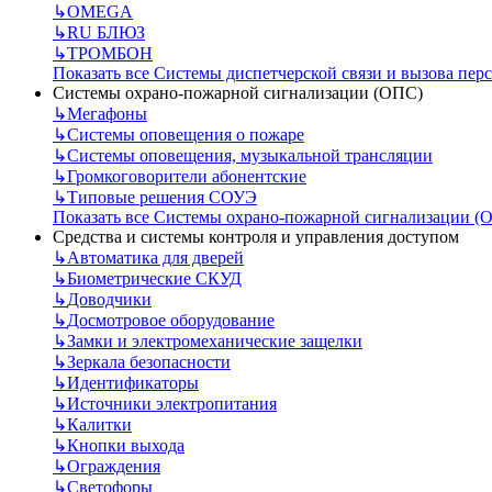
↳
OMEGA
↳
RU БЛЮЗ
↳
ТРОМБОН
Показать все Системы диспетчерской связи и вызова пер
Системы охрано-пожарной сигнализации (ОПС)
↳
Мегафоны
↳
Системы оповещения о пожаре
↳
Системы оповещения, музыкальной трансляции
↳
Громкоговорители абонентские
↳
Типовые решения СОУЭ
Показать все Системы охрано-пожарной сигнализации (
Средства и системы контроля и управления доступом
↳
Автоматика для дверей
↳
Биометрические СКУД
↳
Доводчики
↳
Досмотровое оборудование
↳
Замки и электромеханические защелки
↳
Зеркала безопасности
↳
Идентификаторы
↳
Источники электропитания
↳
Калитки
↳
Кнопки выхода
↳
Ограждения
↳
Светофоры