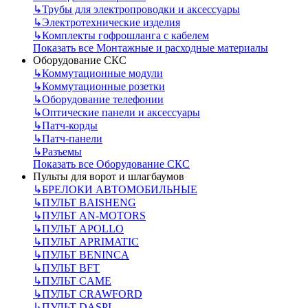
↳
Трубы для электропроводки и аксессуары
↳
Электротехнические изделия
↳
Комплекты гофрошланга с кабелем
Показать все Монтажные и расходные материалы
Оборудование СКС
↳
Коммутационные модули
↳
Коммутационные розетки
↳
Оборудование телефонии
↳
Оптические панели и аксессуары
↳
Патч-корды
↳
Патч-панели
↳
Разъемы
Показать все Оборудование СКС
Пульты для ворот и шлагбаумов
↳
БРЕЛОКИ АВТОМОБИЛЬНЫЕ
↳
ПУЛЬТ BAISHENG
↳
ПУЛЬТ AN-MOTORS
↳
ПУЛЬТ APOLLO
↳
ПУЛЬТ APRIMATIC
↳
ПУЛЬТ BENINCA
↳
ПУЛЬТ BFT
↳
ПУЛЬТ CAME
↳
ПУЛЬТ CRAWFORD
↳
ПУЛЬТ DASPI