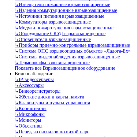
↳
Извещатели пожарные взрывозащищенные
↳
Изделия коммутационные взрывозащищенные
↳
Источники питания взрывозащищенные
↳
Коммутаторы взрывозащищенные
↳
Модули пожаротушения взрывозащищенные
↳
Оборудование СКУД взрывозащищенное
↳
Оповещатели взрывозащищенные
↳
Приборы приемно-контрольные взрывозащищенные
↳
Система ОПС взрывоопасных объектов «Ладога-Ex»
↳
Системы видеонаблюдения взрывозащищенные
↳
Термошкафы взрывозащищенные
Показать все Взрывозащищенное оборудование
Видеонаблюдение
↳
IP-видеосерверы
↳
Аксессуары
↳
Видеорегистраторы
↳
Жёсткие диски и карты памяти
↳
Клавиатуры и пульты управления
↳
Кронштейны
↳
Микрофоны
↳
Мониторы
↳
Объективы
↳
Передача сигналов по витой паре