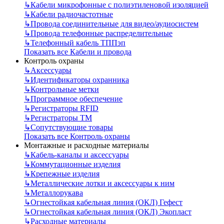
↳
Кабели микрофонные с полиэтиленовой изоляцией
↳
Кабели радиочастотные
↳
Провода соединительные для видео/аудиосистем
↳
Провода телефонные распределительные
↳
Телефонный кабель ТППэп
Показать все Кабели и провода
Контроль охраны
↳
Аксессуары
↳
Идентификаторы охранника
↳
Контрольные метки
↳
Программное обеспечение
↳
Регистраторы RFID
↳
Регистраторы ТМ
↳
Сопутствующие товары
Показать все Контроль охраны
Монтажные и расходные материалы
↳
Кабель-каналы и аксессуары
↳
Коммутационные изделия
↳
Крепежные изделия
↳
Металлические лотки и аксессуары к ним
↳
Металлорукава
↳
Огнестойкая кабельная линия (ОКЛ) Гефест
↳
Огнестойкая кабельная линия (ОКЛ) Экопласт
↳
Расходные материалы