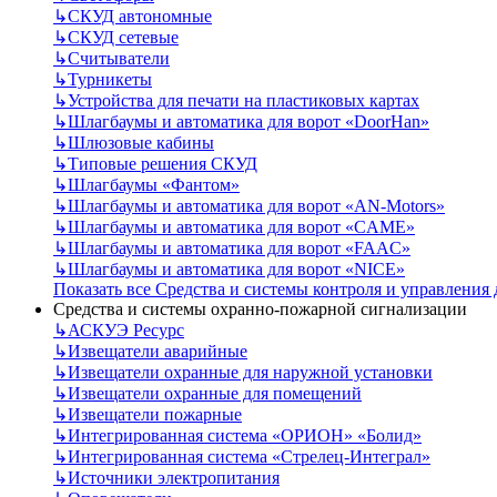
↳
СКУД автономные
↳
СКУД сетевые
↳
Считыватели
↳
Турникеты
↳
Устройства для печати на пластиковых картах
↳
Шлагбаумы и автоматика для ворот «DoorHan»
↳
Шлюзовые кабины
↳
Типовые решения СКУД
↳
Шлагбаумы «Фантом»
↳
Шлагбаумы и автоматика для ворот «AN-Motors»
↳
Шлагбаумы и автоматика для ворот «CAME»
↳
Шлагбаумы и автоматика для ворот «FAAC»
↳
Шлагбаумы и автоматика для ворот «NICE»
Показать все Средства и системы контроля и управления
Средства и системы охранно-пожарной сигнализации
↳
АСКУЭ Ресурс
↳
Извещатели аварийные
↳
Извещатели охранные для наружной установки
↳
Извещатели охранные для помещений
↳
Извещатели пожарные
↳
Интегрированная система «ОРИОН» «Болид»
↳
Интегрированная система «Стрелец-Интеграл»
↳
Источники электропитания