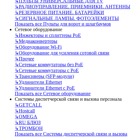
↳
ПУЛЬТЫ УНИВЕРСАЛЬНЫЕ ДЛЯ TV
↳
РАДИОУПРАВЛЕНИЕ. ПРИЕМНИКИ. АНТЕННЫ
↳
РЕЗЕРВНОЕ ПИТАНИЕ. БАТАРЕЙКИ
↳
СИГНАЛЬНЫЕ ЛАМПЫ. ФОТОЭЛЕМЕНТЫ
Показать все Пульты для ворот и шлагбаумов
Сетевое оборудование
↳
Инжекторы и сплиттеры РоЕ
↳
Медиаконвертеры
↳
Оборудование Wi-Fi
↳
Оборудование для усиления сотовой связи
↳
Прочее
↳
Сетевые коммутаторы без РоЕ
↳
Сетевые коммутаторы с РоЕ
↳
Трансиверы (SFP-модули)
↳
Удлинители Ethernet
↳
Удлинители Ethernet с PoE
Показать все Сетевое оборудование
Системы диспетчерской связи и вызова персонала
↳
GETCALL
↳
Hostcall
↳
OMEGA
↳
RU БЛЮЗ
↳
ТРОМБОН
Показать все Системы диспетчерской связи и вызова