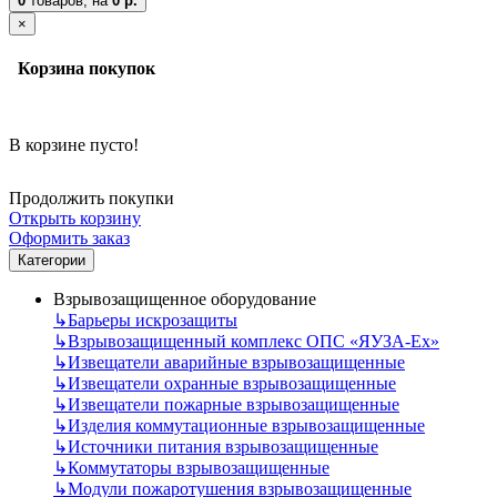
0
товаров,
на
0 р.
×
Корзина покупок
В корзине пусто!
Продолжить покупки
Открыть корзину
Оформить заказ
Категории
Взрывозащищенное оборудование
↳
Барьеры искрозащиты
↳
Взрывозащищенный комплекс ОПС «ЯУЗА-Ех»
↳
Извещатели аварийные взрывозащищенные
↳
Извещатели охранные взрывозащищенные
↳
Извещатели пожарные взрывозащищенные
↳
Изделия коммутационные взрывозащищенные
↳
Источники питания взрывозащищенные
↳
Коммутаторы взрывозащищенные
↳
Модули пожаротушения взрывозащищенные