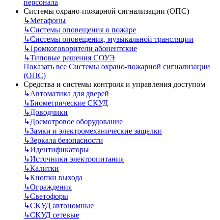
персонала
Системы охрано-пожарной сигнализации (ОПС)
↳
Мегафоны
↳
Системы оповещения о пожаре
↳
Системы оповещения, музыкальной трансляции
↳
Громкоговорители абонентские
↳
Типовые решения СОУЭ
Показать все Системы охрано-пожарной сигнализации
(ОПС)
Средства и системы контроля и управления доступом
↳
Автоматика для дверей
↳
Биометрические СКУД
↳
Доводчики
↳
Досмотровое оборудование
↳
Замки и электромеханические защелки
↳
Зеркала безопасности
↳
Идентификаторы
↳
Источники электропитания
↳
Калитки
↳
Кнопки выхода
↳
Ограждения
↳
Светофоры
↳
СКУД автономные
↳
СКУД сетевые