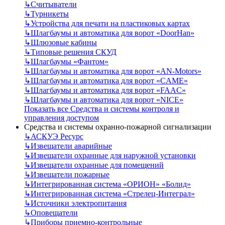
↳
Считыватели
↳
Турникеты
↳
Устройства для печати на пластиковых картах
↳
Шлагбаумы и автоматика для ворот «DoorHan»
↳
Шлюзовые кабины
↳
Типовые решения СКУД
↳
Шлагбаумы «Фантом»
↳
Шлагбаумы и автоматика для ворот «AN-Motors»
↳
Шлагбаумы и автоматика для ворот «CAME»
↳
Шлагбаумы и автоматика для ворот «FAAC»
↳
Шлагбаумы и автоматика для ворот «NICE»
Показать все Средства и системы контроля и
управления доступом
Средства и системы охранно-пожарной сигнализации
↳
АСКУЭ Ресурс
↳
Извещатели аварийные
↳
Извещатели охранные для наружной установки
↳
Извещатели охранные для помещений
↳
Извещатели пожарные
↳
Интегрированная система «ОРИОН» «Болид»
↳
Интегрированная система «Стрелец-Интеграл»
↳
Источники электропитания
↳
Оповещатели
↳
Приборы приемно-контрольные