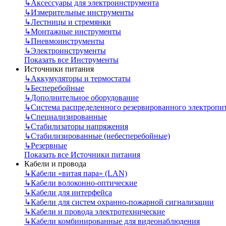
↳
Аксессуары для электроинструмента
↳
Измерительные инструменты
↳
Лестницы и стремянки
↳
Монтажные инструменты
↳
Пневмоинструменты
↳
Электроинструменты
Показать все Инструменты
Источники питания
↳
Аккумуляторы и термостаты
↳
Бесперебойные
↳
Дополнительное оборудование
↳
Система распределенного резервированного электропи
↳
Специализированные
↳
Стабилизаторы напряжения
↳
Стабилизированные (небесперебойные)
↳
Резервные
Показать все Источники питания
Кабели и провода
↳
Кабели «витая пара» (LAN)
↳
Кабели волоконно-оптические
↳
Кабели для интерфейса
↳
Кабели для систем охранно-пожарной сигнализации
↳
Кабели и провода электротехнические
↳
Кабели комбинированные для видеонаблюдения