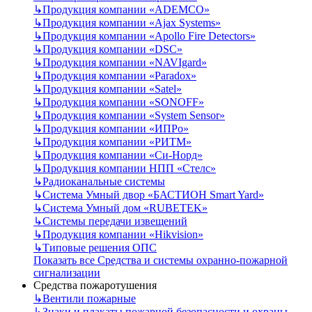
↳
Продукция компании «ADEMCO»
↳
Продукция компании «Ajax Systems»
↳
Продукция компании «Apollo Fire Detectors»
↳
Продукция компании «DSC»
↳
Продукция компании «NAVIgard»
↳
Продукция компании «Paradox»
↳
Продукция компании «Satel»
↳
Продукция компании «SONOFF»
↳
Продукция компании «System Sensor»
↳
Продукция компании «ИПРо»
↳
Продукция компании «РИТМ»
↳
Продукция компании «Си-Норд»
↳
Продукция компании НПП «Стелс»
↳
Радиоканальные системы
↳
Система Умный двор «БАСТИОН Smart Yard»
↳
Система Умный дом «RUBETEK»
↳
Системы передачи извещений
↳
Продукция компании «Hikvision»
↳
Типовые решения ОПС
Показать все Средства и системы охранно-пожарной
сигнализации
Средства пожаротушения
↳
Вентили пожарные
↳
Знаки и плакаты пожарной безопасности и охраны