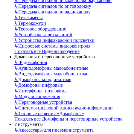
↳
Передача сигналов по коаксиальному кабелю
↳
Передача сигналов по оптоволокну
↳
Передача сигналов по радиоканалу
↳
Телекамеры
↳
Термокожухи
↳
Тестовое оборудование
↳
Устройства защиты линий
↳
Устройства инфракрасной подсветки
↳
Цифровые системы видеоконтроля
Показать все Видеонаблюдение
Домофоны и переговорные устройства
↳
IP-домофония
↳
Аудиодомофоны малоабонентные
↳
Видеодомофоны малоабонентные
↳
Домофоны координатные
↳
Домофоны цифровые
↳
Интерфоны, интеркомы
↳
Модули сопряжения
↳
Переговорные устройства
↳
Системы цифровой записи аудиоинформации
↳
Типовые решения «Домофоны»
Показать все Домофоны и переговорные устройства
Инструменты
↳
Аксессуары для пневмоинструмента