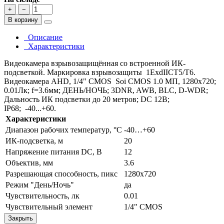
+
−
В корзину
Описание
Характеристики
Видеокамера взрывозащищённая со встроенной ИК-
подсветкой. Маркировка взрывозащиты 1ExdIICТ5/Т6.
Видеокамера AHD, 1/4" CMOS Soi CMOS 1.0 МП, 1280х720;
0.01Лк; f=3.6мм; ДЕНЬ/НОЧЬ; 3DNR, AWB, BLC, D-WDR;
Дальность ИК подсветки до 20 метров; DC 12В;
IP68; -40...+60.
Характеристики
Диапазон рабочих температур, °С
-40…+60
ИК-подсветка, м
20
Напряжение питания DC, В
12
Объектив, мм
3.6
Разрешающая способность, пикс
1280х720
Режим "День/Ночь"
да
Чувствительность, лк
0.01
Чувствительный элемент
1/4" CMOS
Закрыть