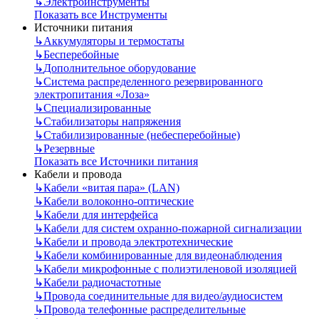
↳
Электроинструменты
Показать все Инструменты
Источники питания
↳
Аккумуляторы и термостаты
↳
Бесперебойные
↳
Дополнительное оборудование
↳
Система распределенного резервированного
электропитания «Лоза»
↳
Специализированные
↳
Стабилизаторы напряжения
↳
Стабилизированные (небесперебойные)
↳
Резервные
Показать все Источники питания
Кабели и провода
↳
Кабели «витая пара» (LAN)
↳
Кабели волоконно-оптические
↳
Кабели для интерфейса
↳
Кабели для систем охранно-пожарной сигнализации
↳
Кабели и провода электротехнические
↳
Кабели комбинированные для видеонаблюдения
↳
Кабели микрофонные с полиэтиленовой изоляцией
↳
Кабели радиочастотные
↳
Провода соединительные для видео/аудиосистем
↳
Провода телефонные распределительные