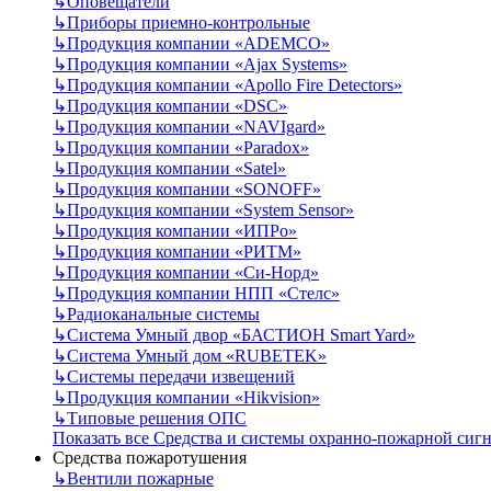
↳
Оповещатели
↳
Приборы приемно-контрольные
↳
Продукция компании «ADEMCO»
↳
Продукция компании «Ajax Systems»
↳
Продукция компании «Apollo Fire Detectors»
↳
Продукция компании «DSC»
↳
Продукция компании «NAVIgard»
↳
Продукция компании «Paradox»
↳
Продукция компании «Satel»
↳
Продукция компании «SONOFF»
↳
Продукция компании «System Sensor»
↳
Продукция компании «ИПРо»
↳
Продукция компании «РИТМ»
↳
Продукция компании «Си-Норд»
↳
Продукция компании НПП «Стелс»
↳
Радиоканальные системы
↳
Система Умный двор «БАСТИОН Smart Yard»
↳
Система Умный дом «RUBETEK»
↳
Системы передачи извещений
↳
Продукция компании «Hikvision»
↳
Типовые решения ОПС
Показать все Средства и системы охранно-пожарной сиг
Средства пожаротушения
↳
Вентили пожарные