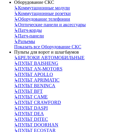
Оборудование СКС
↳
Коммутационные модули
↳
Коммутационные розетки
↳
Оборудование телефонии
↳
Оптические панели и аксессуары
↳
Патч-корды
↳
Патч-панели
↳
Разъемы
Показать все Оборудование СКС
Пульты для ворот и шлагбаумов
↳
БРЕЛОКИ АВТОМОБИЛЬНЫЕ
↳
ПУЛЬТ BAISHENG
↳
ПУЛЬТ AN-MOTORS
↳
ПУЛЬТ APOLLO
↳
ПУЛЬТ APRIMATIC
↳
ПУЛЬТ BENINCA
↳
ПУЛЬТ BFT
↳
ПУЛЬТ CAME
↳
ПУЛЬТ CRAWFORD
↳
ПУЛЬТ DASPI
↳
ПУЛЬТ DEA
↳
ПУЛЬТ DITEC
↳
ПУЛЬТ DOORHAN
↳
ПУЛЬТ ECOSTAR