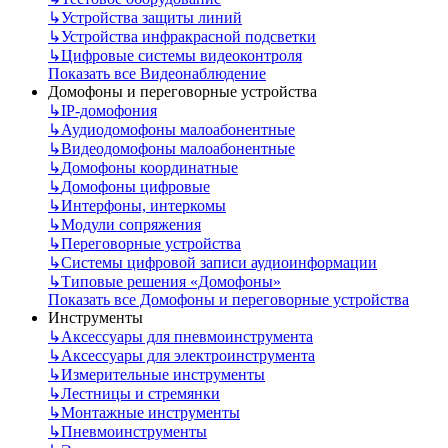
↳
Устройства защиты линий
↳
Устройства инфракрасной подсветки
↳
Цифровые системы видеоконтроля
Показать все Видеонаблюдение
Домофоны и переговорные устройства
↳
IP-домофония
↳
Аудиодомофоны малоабонентные
↳
Видеодомофоны малоабонентные
↳
Домофоны координатные
↳
Домофоны цифровые
↳
Интерфоны, интеркомы
↳
Модули сопряжения
↳
Переговорные устройства
↳
Системы цифровой записи аудиоинформации
↳
Типовые решения «Домофоны»
Показать все Домофоны и переговорные устройства
Инструменты
↳
Аксессуары для пневмоинструмента
↳
Аксессуары для электроинструмента
↳
Измерительные инструменты
↳
Лестницы и стремянки
↳
Монтажные инструменты
↳
Пневмоинструменты