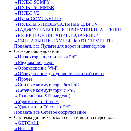
↳
ПУЛЬТ SOMFY
↳
ПУЛЬТ SOMMER
↳
ПУЛЬТ V2
↳
Пульт СOMUNELLO
↳
ПУЛЬТЫ УНИВЕРСАЛЬНЫЕ ДЛЯ TV
↳
РАДИОУПРАВЛЕНИЕ. ПРИЕМНИКИ. АНТЕННЫ
↳
РЕЗЕРВНОЕ ПИТАНИЕ. БАТАРЕЙКИ
↳
СИГНАЛЬНЫЕ ЛАМПЫ. ФОТОЭЛЕМЕНТЫ
Показать все Пульты для ворот и шлагбаумов
Сетевое оборудование
↳
Инжекторы и сплиттеры РоЕ
↳
Медиаконвертеры
↳
Оборудование Wi-Fi
↳
Оборудование для усиления сотовой связи
↳
Прочее
↳
Сетевые коммутаторы без РоЕ
↳
Сетевые коммутаторы с РоЕ
↳
Трансиверы (SFP-модули)
↳
Удлинители Ethernet
↳
Удлинители Ethernet с PoE
Показать все Сетевое оборудование
Системы диспетчерской связи и вызова персонала
↳
GETCALL
↳
Hostcall