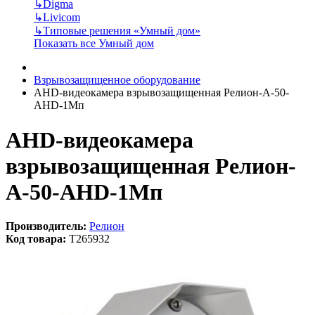
↳
Digma
↳
Livicom
↳
Типовые решения «Умный дом»
Показать все Умный дом
Взрывозащищенное оборудование
AHD-видеокамера взрывозащищенная Релион-А-50-
AHD-1Мп
AHD-видеокамера
взрывозащищенная Релион-
А-50-AHD-1Мп
Производитель:
Релион
Код товара:
T265932