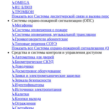
↳
OMEGA
↳
RU БЛЮЗ
↳
ТРОМБОН
Показать все Системы диспетчерской связи и вызова пер
Системы охрано-пожарной сигнализации (ОПС)
↳
Мегафоны
↳
Системы оповещения о пожаре
↳
Системы оповещения, музыкальной трансляции
↳
Громкоговорители абонентские
↳
Типовые решения СОУЭ
Показать все Системы охрано-пожарной сигнализации (
Средства и системы контроля и управления доступом
↳
Автоматика для дверей
↳
Биометрические СКУД
↳
Доводчики
↳
Досмотровое оборудование
↳
Замки и электромеханические защелки
↳
Зеркала безопасности
↳
Идентификаторы
↳
Источники электропитания
↳
Калитки
↳
Кнопки выхода
↳
Ограждения
↳
Светофоры