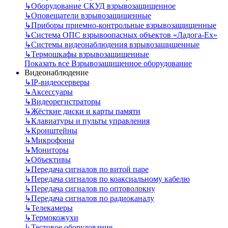
↳
Оборудование СКУД взрывозащищенное
↳
Оповещатели взрывозащищенные
↳
Приборы приемно-контрольные взрывозащищенные
↳
Система ОПС взрывоопасных объектов «Ладога-Ex»
↳
Системы видеонаблюдения взрывозащищенные
↳
Термошкафы взрывозащищенные
Показать все Взрывозащищенное оборудование
Видеонаблюдение
↳
IP-видеосерверы
↳
Аксессуары
↳
Видеорегистраторы
↳
Жёсткие диски и карты памяти
↳
Клавиатуры и пульты управления
↳
Кронштейны
↳
Микрофоны
↳
Мониторы
↳
Объективы
↳
Передача сигналов по витой паре
↳
Передача сигналов по коаксиальному кабелю
↳
Передача сигналов по оптоволокну
↳
Передача сигналов по радиоканалу
↳
Телекамеры
↳
Термокожухи
↳
Тестовое оборудование