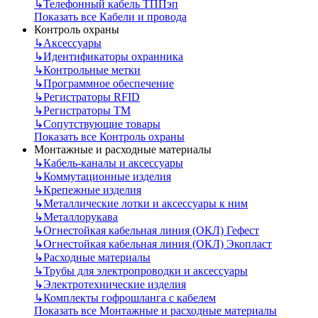
↳
Телефонный кабель ТППэп
Показать все Кабели и провода
Контроль охраны
↳
Аксессуары
↳
Идентификаторы охранника
↳
Контрольные метки
↳
Программное обеспечение
↳
Регистраторы RFID
↳
Регистраторы ТМ
↳
Сопутствующие товары
Показать все Контроль охраны
Монтажные и расходные материалы
↳
Кабель-каналы и аксессуары
↳
Коммутационные изделия
↳
Крепежные изделия
↳
Металлические лотки и аксессуары к ним
↳
Металлорукава
↳
Огнестойкая кабельная линия (ОКЛ) Гефест
↳
Огнестойкая кабельная линия (ОКЛ) Экопласт
↳
Расходные материалы
↳
Трубы для электропроводки и аксессуары
↳
Электротехнические изделия
↳
Комплекты гофрошланга с кабелем
Показать все Монтажные и расходные материалы