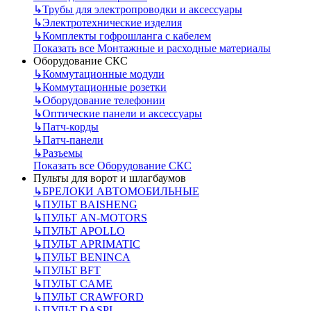
↳
Трубы для электропроводки и аксессуары
↳
Электротехнические изделия
↳
Комплекты гофрошланга с кабелем
Показать все Монтажные и расходные материалы
Оборудование СКС
↳
Коммутационные модули
↳
Коммутационные розетки
↳
Оборудование телефонии
↳
Оптические панели и аксессуары
↳
Патч-корды
↳
Патч-панели
↳
Разъемы
Показать все Оборудование СКС
Пульты для ворот и шлагбаумов
↳
БРЕЛОКИ АВТОМОБИЛЬНЫЕ
↳
ПУЛЬТ BAISHENG
↳
ПУЛЬТ AN-MOTORS
↳
ПУЛЬТ APOLLO
↳
ПУЛЬТ APRIMATIC
↳
ПУЛЬТ BENINCA
↳
ПУЛЬТ BFT
↳
ПУЛЬТ CAME
↳
ПУЛЬТ CRAWFORD
↳
ПУЛЬТ DASPI