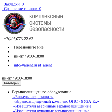
Закладки
0
Сравнение товаров
0
+7(495)773-22-62
Перезвоните мне
пн-пт / 9:00-18:00
info@arient.ru
id_arient
пн-пт / 9:00-18:00
Категории
Взрывозащищенное оборудование
↳
Барьеры искрозащиты
↳
Взрывозащищенный комплекс ОПС «ЯУЗА-Ех»
↳
Извещатели аварийные взрывозащищенные
↳
Извещатели охранные взрывозащищенные