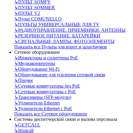
↳
ПУЛЬТ SOMFY
↳
ПУЛЬТ SOMMER
↳
ПУЛЬТ V2
↳
Пульт СOMUNELLO
↳
ПУЛЬТЫ УНИВЕРСАЛЬНЫЕ ДЛЯ TV
↳
РАДИОУПРАВЛЕНИЕ. ПРИЕМНИКИ. АНТЕННЫ
↳
РЕЗЕРВНОЕ ПИТАНИЕ. БАТАРЕЙКИ
↳
СИГНАЛЬНЫЕ ЛАМПЫ. ФОТОЭЛЕМЕНТЫ
Показать все Пульты для ворот и шлагбаумов
Сетевое оборудование
↳
Инжекторы и сплиттеры РоЕ
↳
Медиаконвертеры
↳
Оборудование Wi-Fi
↳
Оборудование для усиления сотовой связи
↳
Прочее
↳
Сетевые коммутаторы без РоЕ
↳
Сетевые коммутаторы с РоЕ
↳
Трансиверы (SFP-модули)
↳
Удлинители Ethernet
↳
Удлинители Ethernet с PoE
Показать все Сетевое оборудование
Системы диспетчерской связи и вызова персонала
↳
GETCALL
↳
Hostcall