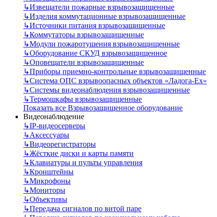
↳
Извещатели пожарные взрывозащищенные
↳
Изделия коммутационные взрывозащищенные
↳
Источники питания взрывозащищенные
↳
Коммутаторы взрывозащищенные
↳
Модули пожаротушения взрывозащищенные
↳
Оборудование СКУД взрывозащищенное
↳
Оповещатели взрывозащищенные
↳
Приборы приемно-контрольные взрывозащищенные
↳
Система ОПС взрывоопасных объектов «Ладога-Ex»
↳
Системы видеонаблюдения взрывозащищенные
↳
Термошкафы взрывозащищенные
Показать все Взрывозащищенное оборудование
Видеонаблюдение
↳
IP-видеосерверы
↳
Аксессуары
↳
Видеорегистраторы
↳
Жёсткие диски и карты памяти
↳
Клавиатуры и пульты управления
↳
Кронштейны
↳
Микрофоны
↳
Мониторы
↳
Объективы
↳
Передача сигналов по витой паре