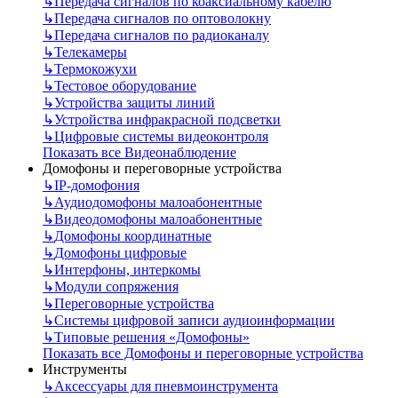
↳
Передача сигналов по коаксиальному кабелю
↳
Передача сигналов по оптоволокну
↳
Передача сигналов по радиоканалу
↳
Телекамеры
↳
Термокожухи
↳
Тестовое оборудование
↳
Устройства защиты линий
↳
Устройства инфракрасной подсветки
↳
Цифровые системы видеоконтроля
Показать все Видеонаблюдение
Домофоны и переговорные устройства
↳
IP-домофония
↳
Аудиодомофоны малоабонентные
↳
Видеодомофоны малоабонентные
↳
Домофоны координатные
↳
Домофоны цифровые
↳
Интерфоны, интеркомы
↳
Модули сопряжения
↳
Переговорные устройства
↳
Системы цифровой записи аудиоинформации
↳
Типовые решения «Домофоны»
Показать все Домофоны и переговорные устройства
Инструменты
↳
Аксессуары для пневмоинструмента