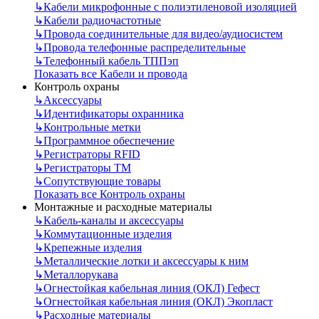
↳
Кабели микрофонные с полиэтиленовой изоляцией
↳
Кабели радиочастотные
↳
Провода соединительные для видео/аудиосистем
↳
Провода телефонные распределительные
↳
Телефонный кабель ТППэп
Показать все Кабели и провода
Контроль охраны
↳
Аксессуары
↳
Идентификаторы охранника
↳
Контрольные метки
↳
Программное обеспечение
↳
Регистраторы RFID
↳
Регистраторы ТМ
↳
Сопутствующие товары
Показать все Контроль охраны
Монтажные и расходные материалы
↳
Кабель-каналы и аксессуары
↳
Коммутационные изделия
↳
Крепежные изделия
↳
Металлические лотки и аксессуары к ним
↳
Металлорукава
↳
Огнестойкая кабельная линия (ОКЛ) Гефест
↳
Огнестойкая кабельная линия (ОКЛ) Экопласт
↳
Расходные материалы