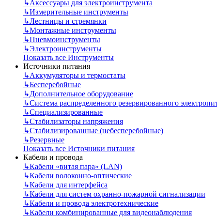
↳
Аксессуары для электроинструмента
↳
Измерительные инструменты
↳
Лестницы и стремянки
↳
Монтажные инструменты
↳
Пневмоинструменты
↳
Электроинструменты
Показать все Инструменты
Источники питания
↳
Аккумуляторы и термостаты
↳
Бесперебойные
↳
Дополнительное оборудование
↳
Система распределенного резервированного электропи
↳
Специализированные
↳
Стабилизаторы напряжения
↳
Стабилизированные (небесперебойные)
↳
Резервные
Показать все Источники питания
Кабели и провода
↳
Кабели «витая пара» (LAN)
↳
Кабели волоконно-оптические
↳
Кабели для интерфейса
↳
Кабели для систем охранно-пожарной сигнализации
↳
Кабели и провода электротехнические
↳
Кабели комбинированные для видеонаблюдения