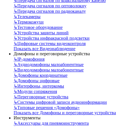
↳
Передача сигналов по коаксиальному кабелю
↳
Передача сигналов по оптоволокну
↳
Передача сигналов по радиоканалу
↳
Телекамеры
↳
Термокожухи
↳
Тестовое оборудование
↳
Устройства защиты линий
↳
Устройства инфракрасной подсветки
↳
Цифровые системы видеоконтроля
Показать все Видеонаблюдение
Домофоны и переговорные устройства
↳
IP-домофония
↳
Аудиодомофоны малоабонентные
↳
Видеодомофоны малоабонентные
↳
Домофоны координатные
↳
Домофоны цифровые
↳
Интерфоны, интеркомы
↳
Модули сопряжения
↳
Переговорные устройства
↳
Системы цифровой записи аудиоинформации
↳
Типовые решения «Домофоны»
Показать все Домофоны и переговорные устройства
Инструменты
↳
Аксессуары для пневмоинструмента