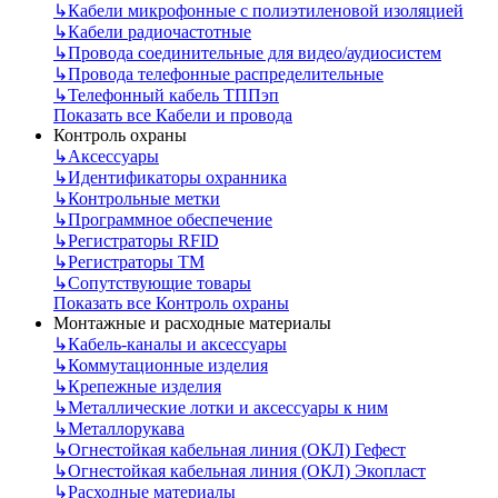
↳
Кабели микрофонные с полиэтиленовой изоляцией
↳
Кабели радиочастотные
↳
Провода соединительные для видео/аудиосистем
↳
Провода телефонные распределительные
↳
Телефонный кабель ТППэп
Показать все Кабели и провода
Контроль охраны
↳
Аксессуары
↳
Идентификаторы охранника
↳
Контрольные метки
↳
Программное обеспечение
↳
Регистраторы RFID
↳
Регистраторы ТМ
↳
Сопутствующие товары
Показать все Контроль охраны
Монтажные и расходные материалы
↳
Кабель-каналы и аксессуары
↳
Коммутационные изделия
↳
Крепежные изделия
↳
Металлические лотки и аксессуары к ним
↳
Металлорукава
↳
Огнестойкая кабельная линия (ОКЛ) Гефест
↳
Огнестойкая кабельная линия (ОКЛ) Экопласт
↳
Расходные материалы