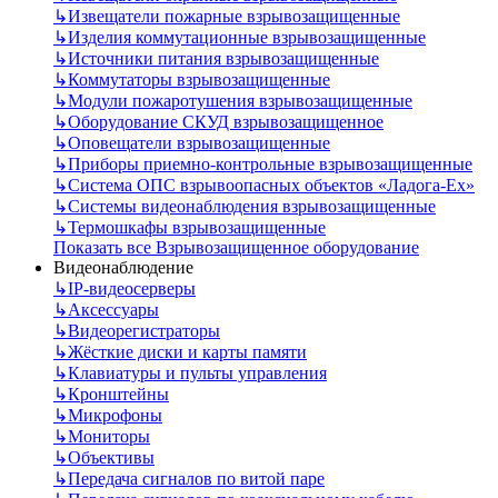
↳
Извещатели пожарные взрывозащищенные
↳
Изделия коммутационные взрывозащищенные
↳
Источники питания взрывозащищенные
↳
Коммутаторы взрывозащищенные
↳
Модули пожаротушения взрывозащищенные
↳
Оборудование СКУД взрывозащищенное
↳
Оповещатели взрывозащищенные
↳
Приборы приемно-контрольные взрывозащищенные
↳
Система ОПС взрывоопасных объектов «Ладога-Ex»
↳
Системы видеонаблюдения взрывозащищенные
↳
Термошкафы взрывозащищенные
Показать все Взрывозащищенное оборудование
Видеонаблюдение
↳
IP-видеосерверы
↳
Аксессуары
↳
Видеорегистраторы
↳
Жёсткие диски и карты памяти
↳
Клавиатуры и пульты управления
↳
Кронштейны
↳
Микрофоны
↳
Мониторы
↳
Объективы
↳
Передача сигналов по витой паре