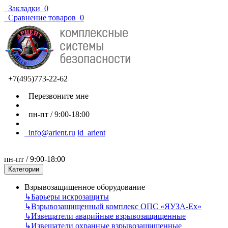
Закладки
0
Сравнение товаров
0
+7(495)773-22-62
Перезвоните мне
пн-пт / 9:00-18:00
info@arient.ru
id_arient
пн-пт / 9:00-18:00
Категории
Взрывозащищенное оборудование
↳
Барьеры искрозащиты
↳
Взрывозащищенный комплекс ОПС «ЯУЗА-Ех»
↳
Извещатели аварийные взрывозащищенные
↳
Извещатели охранные взрывозащищенные