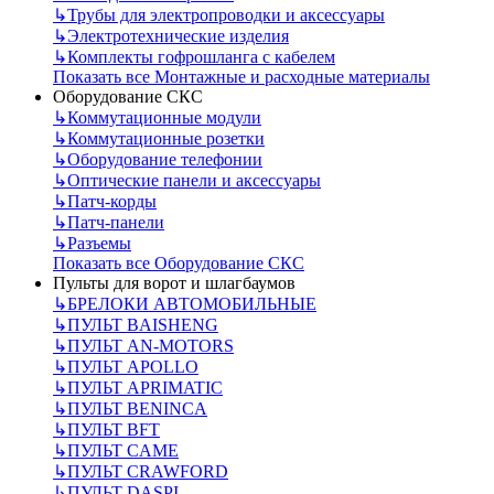
↳
Трубы для электропроводки и аксессуары
↳
Электротехнические изделия
↳
Комплекты гофрошланга с кабелем
Показать все Монтажные и расходные материалы
Оборудование СКС
↳
Коммутационные модули
↳
Коммутационные розетки
↳
Оборудование телефонии
↳
Оптические панели и аксессуары
↳
Патч-корды
↳
Патч-панели
↳
Разъемы
Показать все Оборудование СКС
Пульты для ворот и шлагбаумов
↳
БРЕЛОКИ АВТОМОБИЛЬНЫЕ
↳
ПУЛЬТ BAISHENG
↳
ПУЛЬТ AN-MOTORS
↳
ПУЛЬТ APOLLO
↳
ПУЛЬТ APRIMATIC
↳
ПУЛЬТ BENINCA
↳
ПУЛЬТ BFT
↳
ПУЛЬТ CAME
↳
ПУЛЬТ CRAWFORD
↳
ПУЛЬТ DASPI