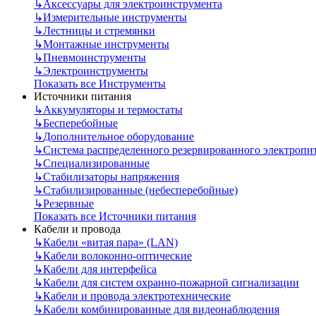
↳
Аксессуары для электроинструмента
↳
Измерительные инструменты
↳
Лестницы и стремянки
↳
Монтажные инструменты
↳
Пневмоинструменты
↳
Электроинструменты
Показать все Инструменты
Источники питания
↳
Аккумуляторы и термостаты
↳
Бесперебойные
↳
Дополнительное оборудование
↳
Система распределенного резервированного электропи
↳
Специализированные
↳
Стабилизаторы напряжения
↳
Стабилизированные (небесперебойные)
↳
Резервные
Показать все Источники питания
Кабели и провода
↳
Кабели «витая пара» (LAN)
↳
Кабели волоконно-оптические
↳
Кабели для интерфейса
↳
Кабели для систем охранно-пожарной сигнализации
↳
Кабели и провода электротехнические
↳
Кабели комбинированные для видеонаблюдения