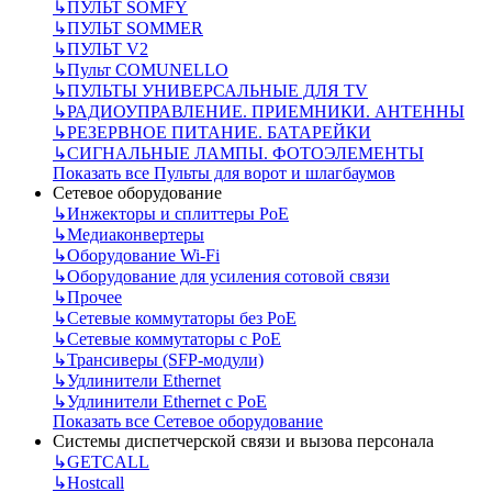
↳
ПУЛЬТ SOMFY
↳
ПУЛЬТ SOMMER
↳
ПУЛЬТ V2
↳
Пульт СOMUNELLO
↳
ПУЛЬТЫ УНИВЕРСАЛЬНЫЕ ДЛЯ TV
↳
РАДИОУПРАВЛЕНИЕ. ПРИЕМНИКИ. АНТЕННЫ
↳
РЕЗЕРВНОЕ ПИТАНИЕ. БАТАРЕЙКИ
↳
СИГНАЛЬНЫЕ ЛАМПЫ. ФОТОЭЛЕМЕНТЫ
Показать все Пульты для ворот и шлагбаумов
Сетевое оборудование
↳
Инжекторы и сплиттеры РоЕ
↳
Медиаконвертеры
↳
Оборудование Wi-Fi
↳
Оборудование для усиления сотовой связи
↳
Прочее
↳
Сетевые коммутаторы без РоЕ
↳
Сетевые коммутаторы с РоЕ
↳
Трансиверы (SFP-модули)
↳
Удлинители Ethernet
↳
Удлинители Ethernet с PoE
Показать все Сетевое оборудование
Системы диспетчерской связи и вызова персонала
↳
GETCALL
↳
Hostcall