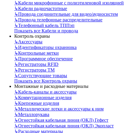
↳
Кабели микрофонные с полиэтиленовой изоляцией
↳
Кабели радиочастотные
↳
Провода соединительные для видео/аудиосистем
↳
Провода телефонные распределительные
↳
Телефонный кабель ТППэп
Показать все Кабели и провода
Контроль охраны
↳
Аксессуары
↳
Идентификаторы охранника
↳
Контрольные метки
↳
Программное обеспечение
↳
Регистраторы RFID
↳
Регистраторы ТМ
↳
Сопутствующие товары
Показать все Контроль охраны
Монтажные и расходные материалы
↳
Кабель-каналы и аксессуары
↳
Коммутационные изделия
↳
Крепежные изделия
↳
Металлические лотки и аксессуары к ним
↳
Металлорукава
↳
Огнестойкая кабельная линия (ОКЛ) Гефест
↳
Огнестойкая кабельная линия (ОКЛ) Экопласт
↳
Расходные материалы