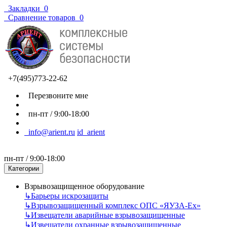
Закладки
0
Сравнение товаров
0
+7(495)773-22-62
Перезвоните мне
пн-пт / 9:00-18:00
info@arient.ru
id_arient
пн-пт / 9:00-18:00
Категории
Взрывозащищенное оборудование
↳
Барьеры искрозащиты
↳
Взрывозащищенный комплекс ОПС «ЯУЗА-Ех»
↳
Извещатели аварийные взрывозащищенные
↳
Извещатели охранные взрывозащищенные