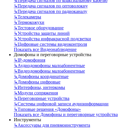
↳
Передача сигналов по коаксиальному кабелю
↳
Передача сигналов по оптоволокну
↳
Передача сигналов по радиоканалу
↳
Телекамеры
↳
Термокожухи
↳
Тестовое оборудование
↳
Устройства защиты линий
↳
Устройства инфракрасной подсветки
↳
Цифровые системы видеоконтроля
Показать все Видеонаблюдение
Домофоны и переговорные устройства
↳
IP-домофония
↳
Аудиодомофоны малоабонентные
↳
Видеодомофоны малоабонентные
↳
Домофоны координатные
↳
Домофоны цифровые
↳
Интерфоны, интеркомы
↳
Модули сопряжения
↳
Переговорные устройства
↳
Системы цифровой записи аудиоинформации
↳
Типовые решения «Домофоны»
Показать все Домофоны и переговорные устройства
Инструменты
↳
Аксессуары для пневмоинструмента