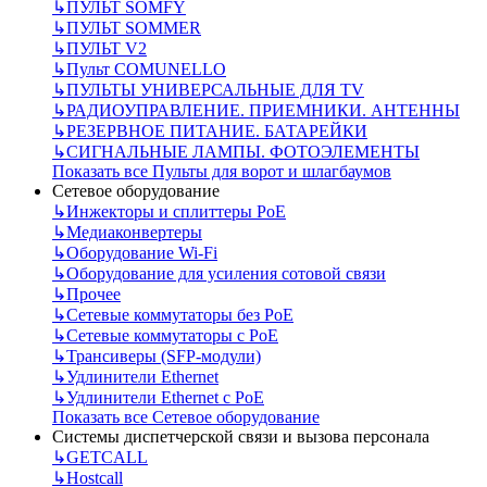
↳
ПУЛЬТ SOMFY
↳
ПУЛЬТ SOMMER
↳
ПУЛЬТ V2
↳
Пульт СOMUNELLO
↳
ПУЛЬТЫ УНИВЕРСАЛЬНЫЕ ДЛЯ TV
↳
РАДИОУПРАВЛЕНИЕ. ПРИЕМНИКИ. АНТЕННЫ
↳
РЕЗЕРВНОЕ ПИТАНИЕ. БАТАРЕЙКИ
↳
СИГНАЛЬНЫЕ ЛАМПЫ. ФОТОЭЛЕМЕНТЫ
Показать все Пульты для ворот и шлагбаумов
Сетевое оборудование
↳
Инжекторы и сплиттеры РоЕ
↳
Медиаконвертеры
↳
Оборудование Wi-Fi
↳
Оборудование для усиления сотовой связи
↳
Прочее
↳
Сетевые коммутаторы без РоЕ
↳
Сетевые коммутаторы с РоЕ
↳
Трансиверы (SFP-модули)
↳
Удлинители Ethernet
↳
Удлинители Ethernet с PoE
Показать все Сетевое оборудование
Системы диспетчерской связи и вызова персонала
↳
GETCALL
↳
Hostcall