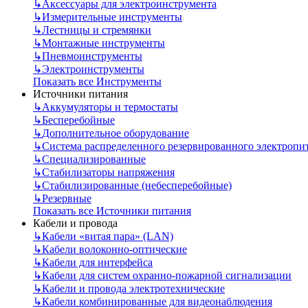
↳
Аксессуары для электроинструмента
↳
Измерительные инструменты
↳
Лестницы и стремянки
↳
Монтажные инструменты
↳
Пневмоинструменты
↳
Электроинструменты
Показать все Инструменты
Источники питания
↳
Аккумуляторы и термостаты
↳
Бесперебойные
↳
Дополнительное оборудование
↳
Система распределенного резервированного электропи
↳
Специализированные
↳
Стабилизаторы напряжения
↳
Стабилизированные (небесперебойные)
↳
Резервные
Показать все Источники питания
Кабели и провода
↳
Кабели «витая пара» (LAN)
↳
Кабели волоконно-оптические
↳
Кабели для интерфейса
↳
Кабели для систем охранно-пожарной сигнализации
↳
Кабели и провода электротехнические
↳
Кабели комбинированные для видеонаблюдения