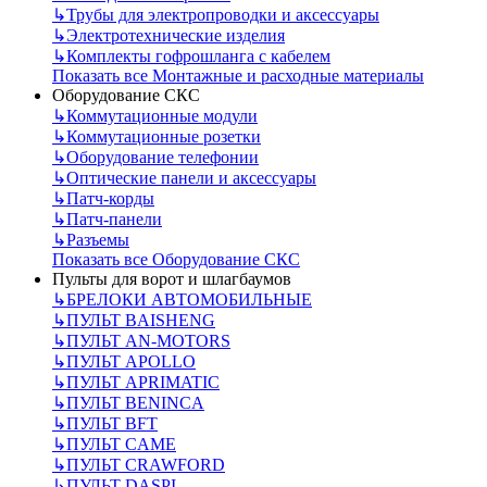
↳
Трубы для электропроводки и аксессуары
↳
Электротехнические изделия
↳
Комплекты гофрошланга с кабелем
Показать все Монтажные и расходные материалы
Оборудование СКС
↳
Коммутационные модули
↳
Коммутационные розетки
↳
Оборудование телефонии
↳
Оптические панели и аксессуары
↳
Патч-корды
↳
Патч-панели
↳
Разъемы
Показать все Оборудование СКС
Пульты для ворот и шлагбаумов
↳
БРЕЛОКИ АВТОМОБИЛЬНЫЕ
↳
ПУЛЬТ BAISHENG
↳
ПУЛЬТ AN-MOTORS
↳
ПУЛЬТ APOLLO
↳
ПУЛЬТ APRIMATIC
↳
ПУЛЬТ BENINCA
↳
ПУЛЬТ BFT
↳
ПУЛЬТ CAME
↳
ПУЛЬТ CRAWFORD
↳
ПУЛЬТ DASPI