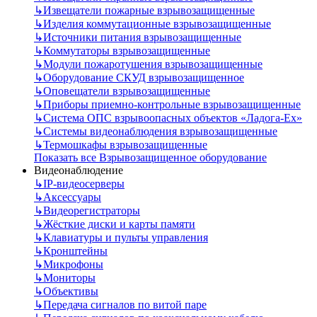
↳
Извещатели пожарные взрывозащищенные
↳
Изделия коммутационные взрывозащищенные
↳
Источники питания взрывозащищенные
↳
Коммутаторы взрывозащищенные
↳
Модули пожаротушения взрывозащищенные
↳
Оборудование СКУД взрывозащищенное
↳
Оповещатели взрывозащищенные
↳
Приборы приемно-контрольные взрывозащищенные
↳
Система ОПС взрывоопасных объектов «Ладога-Ex»
↳
Системы видеонаблюдения взрывозащищенные
↳
Термошкафы взрывозащищенные
Показать все Взрывозащищенное оборудование
Видеонаблюдение
↳
IP-видеосерверы
↳
Аксессуары
↳
Видеорегистраторы
↳
Жёсткие диски и карты памяти
↳
Клавиатуры и пульты управления
↳
Кронштейны
↳
Микрофоны
↳
Мониторы
↳
Объективы
↳
Передача сигналов по витой паре