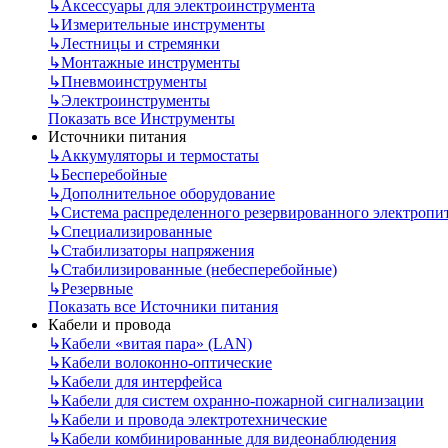
↳
Аксессуары для электроинструмента
↳
Измерительные инструменты
↳
Лестницы и стремянки
↳
Монтажные инструменты
↳
Пневмоинструменты
↳
Электроинструменты
Показать все Инструменты
Источники питания
↳
Аккумуляторы и термостаты
↳
Бесперебойные
↳
Дополнительное оборудование
↳
Система распределенного резервированного электропи
↳
Специализированные
↳
Стабилизаторы напряжения
↳
Стабилизированные (небесперебойные)
↳
Резервные
Показать все Источники питания
Кабели и провода
↳
Кабели «витая пара» (LAN)
↳
Кабели волоконно-оптические
↳
Кабели для интерфейса
↳
Кабели для систем охранно-пожарной сигнализации
↳
Кабели и провода электротехнические
↳
Кабели комбинированные для видеонаблюдения