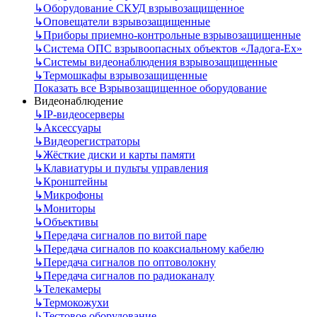
↳
Оборудование СКУД взрывозащищенное
↳
Оповещатели взрывозащищенные
↳
Приборы приемно-контрольные взрывозащищенные
↳
Система ОПС взрывоопасных объектов «Ладога-Ex»
↳
Системы видеонаблюдения взрывозащищенные
↳
Термошкафы взрывозащищенные
Показать все Взрывозащищенное оборудование
Видеонаблюдение
↳
IP-видеосерверы
↳
Аксессуары
↳
Видеорегистраторы
↳
Жёсткие диски и карты памяти
↳
Клавиатуры и пульты управления
↳
Кронштейны
↳
Микрофоны
↳
Мониторы
↳
Объективы
↳
Передача сигналов по витой паре
↳
Передача сигналов по коаксиальному кабелю
↳
Передача сигналов по оптоволокну
↳
Передача сигналов по радиоканалу
↳
Телекамеры
↳
Термокожухи
↳
Тестовое оборудование