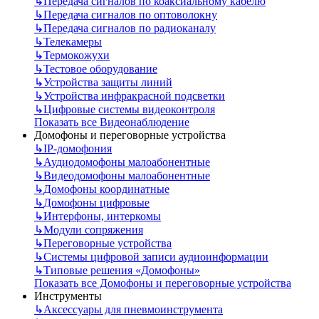
↳
Передача сигналов по коаксиальному кабелю
↳
Передача сигналов по оптоволокну
↳
Передача сигналов по радиоканалу
↳
Телекамеры
↳
Термокожухи
↳
Тестовое оборудование
↳
Устройства защиты линий
↳
Устройства инфракрасной подсветки
↳
Цифровые системы видеоконтроля
Показать все Видеонаблюдение
Домофоны и переговорные устройства
↳
IP-домофония
↳
Аудиодомофоны малоабонентные
↳
Видеодомофоны малоабонентные
↳
Домофоны координатные
↳
Домофоны цифровые
↳
Интерфоны, интеркомы
↳
Модули сопряжения
↳
Переговорные устройства
↳
Системы цифровой записи аудиоинформации
↳
Типовые решения «Домофоны»
Показать все Домофоны и переговорные устройства
Инструменты
↳
Аксессуары для пневмоинструмента