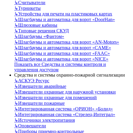
↳
Считыватели
↳
Турникеты
↳
Устройства для печати на пластиковых картах
↳
Шлагбаумы и автоматика для ворот «DoorHan»
↳
Шлюзовые кабины
↳
Типовые решения СКУД
↳
Шлагбаумы «Фантом»
↳
Шлагбаумы и автоматика для ворот «AN-Motors»
↳
Шлагбаумы и автоматика для ворот «CAME»
↳
Шлагбаумы и автоматика для ворот «FAAC»
↳
Шлагбаумы и автоматика для ворот «NICE»
Показать все Средства и системы контроля и
управления доступом
Средства и системы охранно-пожарной сигнализации
↳
АСКУЭ Ресурс
↳
Извещатели аварийные
↳
Извещатели охранные для наружной установки
↳
Извещатели охранные для помещений
↳
Извещатели пожарные
↳
Интегрированная система «ОРИОН» «Болид»
↳
Интегрированная система «Стрелец-Интеграл»
↳
Источники электропитания
↳
Оповещатели
↳
Приборы приемно-контрольные