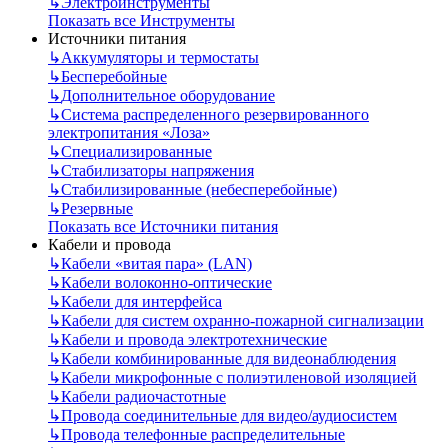
↳
Электроинструменты
Показать все Инструменты
Источники питания
↳
Аккумуляторы и термостаты
↳
Бесперебойные
↳
Дополнительное оборудование
↳
Система распределенного резервированного
электропитания «Лоза»
↳
Специализированные
↳
Стабилизаторы напряжения
↳
Стабилизированные (небесперебойные)
↳
Резервные
Показать все Источники питания
Кабели и провода
↳
Кабели «витая пара» (LAN)
↳
Кабели волоконно-оптические
↳
Кабели для интерфейса
↳
Кабели для систем охранно-пожарной сигнализации
↳
Кабели и провода электротехнические
↳
Кабели комбинированные для видеонаблюдения
↳
Кабели микрофонные с полиэтиленовой изоляцией
↳
Кабели радиочастотные
↳
Провода соединительные для видео/аудиосистем
↳
Провода телефонные распределительные