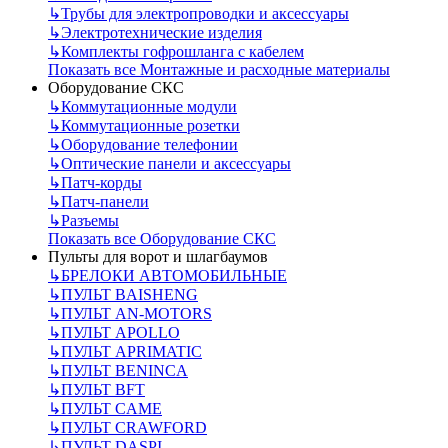
↳
Трубы для электропроводки и аксессуары
↳
Электротехнические изделия
↳
Комплекты гофрошланга с кабелем
Показать все Монтажные и расходные материалы
Оборудование СКС
↳
Коммутационные модули
↳
Коммутационные розетки
↳
Оборудование телефонии
↳
Оптические панели и аксессуары
↳
Патч-корды
↳
Патч-панели
↳
Разъемы
Показать все Оборудование СКС
Пульты для ворот и шлагбаумов
↳
БРЕЛОКИ АВТОМОБИЛЬНЫЕ
↳
ПУЛЬТ BAISHENG
↳
ПУЛЬТ AN-MOTORS
↳
ПУЛЬТ APOLLO
↳
ПУЛЬТ APRIMATIC
↳
ПУЛЬТ BENINCA
↳
ПУЛЬТ BFT
↳
ПУЛЬТ CAME
↳
ПУЛЬТ CRAWFORD
↳
ПУЛЬТ DASPI