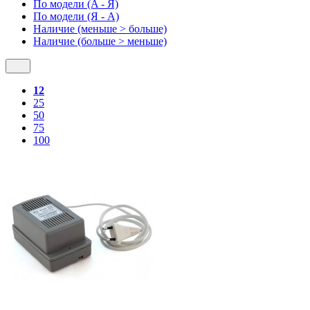
По модели (A - Я)
По модели (Я - A)
Наличие (меньше > больше)
Наличие (больше > меньше)
12
25
50
75
100