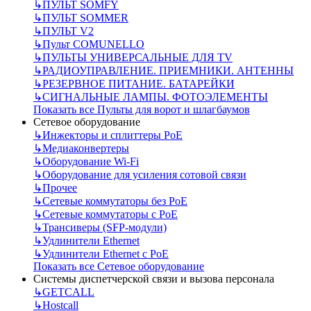
↳
ПУЛЬТ SOMFY
↳
ПУЛЬТ SOMMER
↳
ПУЛЬТ V2
↳
Пульт СOMUNELLO
↳
ПУЛЬТЫ УНИВЕРСАЛЬНЫЕ ДЛЯ TV
↳
РАДИОУПРАВЛЕНИЕ. ПРИЕМНИКИ. АНТЕННЫ
↳
РЕЗЕРВНОЕ ПИТАНИЕ. БАТАРЕЙКИ
↳
СИГНАЛЬНЫЕ ЛАМПЫ. ФОТОЭЛЕМЕНТЫ
Показать все Пульты для ворот и шлагбаумов
Сетевое оборудование
↳
Инжекторы и сплиттеры РоЕ
↳
Медиаконвертеры
↳
Оборудование Wi-Fi
↳
Оборудование для усиления сотовой связи
↳
Прочее
↳
Сетевые коммутаторы без РоЕ
↳
Сетевые коммутаторы с РоЕ
↳
Трансиверы (SFP-модули)
↳
Удлинители Ethernet
↳
Удлинители Ethernet с PoE
Показать все Сетевое оборудование
Системы диспетчерской связи и вызова персонала
↳
GETCALL
↳
Hostcall