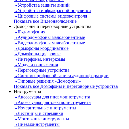
↳
Устройства защиты линий
↳
Устройства инфракрасной подсветки
↳
Цифровые системы видеоконтроля
Показать все Видеонаблюдение
Домофоны и переговорные устройства
↳
IP-домофония
↳
Аудиодомофоны малоабонентные
↳
Видеодомофоны малоабонентные
↳
Домофоны координатные
↳
Домофоны цифровые
↳
Интерфоны, интеркомы
↳
Модули сопряжения
↳
Переговорные устройства
↳
Системы цифровой записи аудиоинформации
↳
Типовые решения «Домофоны»
Показать все Домофоны и переговорные устройства
Инструменты
↳
Аксессуары для пневмоинструмента
↳
Аксессуары для электроинструмента
↳
Измерительные инструменты
↳
Лестницы и стремянки
↳
Монтажные инструменты
↳
Пневмоинструменты