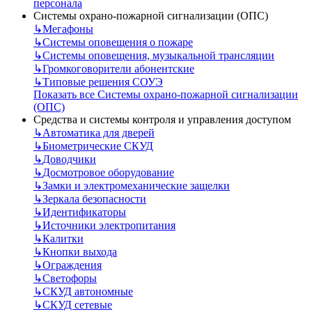
персонала
Системы охрано-пожарной сигнализации (ОПС)
↳
Мегафоны
↳
Системы оповещения о пожаре
↳
Системы оповещения, музыкальной трансляции
↳
Громкоговорители абонентские
↳
Типовые решения СОУЭ
Показать все Системы охрано-пожарной сигнализации
(ОПС)
Средства и системы контроля и управления доступом
↳
Автоматика для дверей
↳
Биометрические СКУД
↳
Доводчики
↳
Досмотровое оборудование
↳
Замки и электромеханические защелки
↳
Зеркала безопасности
↳
Идентификаторы
↳
Источники электропитания
↳
Калитки
↳
Кнопки выхода
↳
Ограждения
↳
Светофоры
↳
СКУД автономные
↳
СКУД сетевые