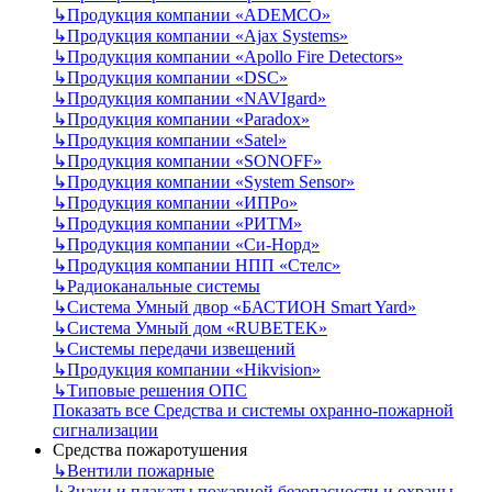
↳
Продукция компании «ADEMCO»
↳
Продукция компании «Ajax Systems»
↳
Продукция компании «Apollo Fire Detectors»
↳
Продукция компании «DSC»
↳
Продукция компании «NAVIgard»
↳
Продукция компании «Paradox»
↳
Продукция компании «Satel»
↳
Продукция компании «SONOFF»
↳
Продукция компании «System Sensor»
↳
Продукция компании «ИПРо»
↳
Продукция компании «РИТМ»
↳
Продукция компании «Си-Норд»
↳
Продукция компании НПП «Стелс»
↳
Радиоканальные системы
↳
Система Умный двор «БАСТИОН Smart Yard»
↳
Система Умный дом «RUBETEK»
↳
Системы передачи извещений
↳
Продукция компании «Hikvision»
↳
Типовые решения ОПС
Показать все Средства и системы охранно-пожарной
сигнализации
Средства пожаротушения
↳
Вентили пожарные
↳
Знаки и плакаты пожарной безопасности и охраны