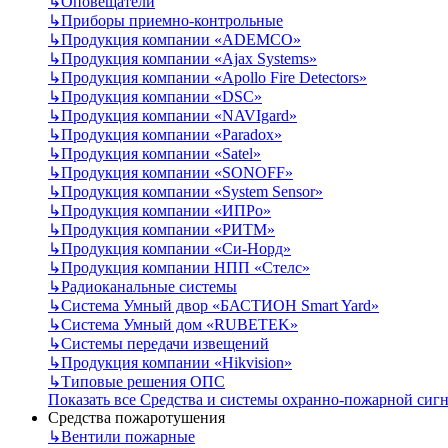
↳
Оповещатели
↳
Приборы приемно-контрольные
↳
Продукция компании «ADEMCO»
↳
Продукция компании «Ajax Systems»
↳
Продукция компании «Apollo Fire Detectors»
↳
Продукция компании «DSC»
↳
Продукция компании «NAVIgard»
↳
Продукция компании «Paradox»
↳
Продукция компании «Satel»
↳
Продукция компании «SONOFF»
↳
Продукция компании «System Sensor»
↳
Продукция компании «ИПРо»
↳
Продукция компании «РИТМ»
↳
Продукция компании «Си-Норд»
↳
Продукция компании НПП «Стелс»
↳
Радиоканальные системы
↳
Система Умный двор «БАСТИОН Smart Yard»
↳
Система Умный дом «RUBETEK»
↳
Системы передачи извещений
↳
Продукция компании «Hikvision»
↳
Типовые решения ОПС
Показать все Средства и системы охранно-пожарной сиг
Средства пожаротушения
↳
Вентили пожарные