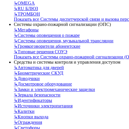
↳
OMEGA
↳
RU БЛЮЗ
↳
ТРОМБОН
Показать все Системы диспетчерской связи и вызова пер
Системы охрано-пожарной сигнализации (ОПС)
↳
Мегафоны
↳
Системы оповещения о пожаре
↳
Системы оповещения, музыкальной трансляции
↳
Громкоговорители абонентские
↳
Типовые решения СОУЭ
Показать все Системы охрано-пожарной сигнализации (
Средства и системы контроля и управления доступом
↳
Автоматика для дверей
↳
Биометрические СКУД
↳
Доводчики
↳
Досмотровое оборудование
↳
Замки и электромеханические защелки
↳
Зеркала безопасности
↳
Идентификаторы
↳
Источники электропитания
↳
Калитки
↳
Кнопки выхода
↳
Ограждения
↳
Светофоры