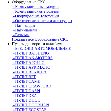
Оборудование СКС
↳
Коммутационные модули
↳
Коммутационные розетки
↳
Оборудование телефонии
↳
Оптические панели и аксессуары
↳
Патч-корды
↳
Патч-панели
↳
Разъемы
Показать все Оборудование СКС
Пульты для ворот и шлагбаумов
↳
БРЕЛОКИ АВТОМОБИЛЬНЫЕ
↳
ПУЛЬТ BAISHENG
↳
ПУЛЬТ AN-MOTORS
↳
ПУЛЬТ APOLLO
↳
ПУЛЬТ APRIMATIC
↳
ПУЛЬТ BENINCA
↳
ПУЛЬТ BFT
↳
ПУЛЬТ CAME
↳
ПУЛЬТ CRAWFORD
↳
ПУЛЬТ DASPI
↳
ПУЛЬТ DEA
↳
ПУЛЬТ DITEC
↳
ПУЛЬТ DOORHAN
↳
ПУЛЬТ ECOSTAR