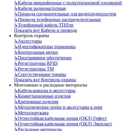
↳
Кабели микрофонные с полиэтиленовой изоляцией
↳
Кабели радиочастотные
↳
Провода соединительные для видео/аудиосистем
↳
Провода телефонные распределительные
↳
Телефонный кабель ТППэп
Показать все Кабели и провода
Контроль охраны
↳
Аксессуары
↳
Идентификаторы охранника
↳
Контрольные метки
↳
Программное обеспечение
↳
Регистраторы RFID
↳
Регистраторы ТМ
↳
Сопутствующие товары
Показать все Контроль охраны
Монтажные и расходные материалы
↳
Кабель-каналы и аксессуары
↳
Коммутационные изделия
↳
Крепежные изделия
↳
Металлические лотки и аксессуары к ним
↳
Металлорукава
↳
Огнестойкая кабельная линия (ОКЛ) Гефест
↳
Огнестойкая кабельная линия (ОКЛ) Экопласт
↳
Расходные материалы