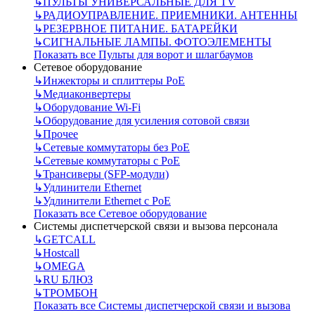
↳
ПУЛЬТЫ УНИВЕРСАЛЬНЫЕ ДЛЯ TV
↳
РАДИОУПРАВЛЕНИЕ. ПРИЕМНИКИ. АНТЕННЫ
↳
РЕЗЕРВНОЕ ПИТАНИЕ. БАТАРЕЙКИ
↳
СИГНАЛЬНЫЕ ЛАМПЫ. ФОТОЭЛЕМЕНТЫ
Показать все Пульты для ворот и шлагбаумов
Сетевое оборудование
↳
Инжекторы и сплиттеры РоЕ
↳
Медиаконвертеры
↳
Оборудование Wi-Fi
↳
Оборудование для усиления сотовой связи
↳
Прочее
↳
Сетевые коммутаторы без РоЕ
↳
Сетевые коммутаторы с РоЕ
↳
Трансиверы (SFP-модули)
↳
Удлинители Ethernet
↳
Удлинители Ethernet с PoE
Показать все Сетевое оборудование
Системы диспетчерской связи и вызова персонала
↳
GETCALL
↳
Hostcall
↳
OMEGA
↳
RU БЛЮЗ
↳
ТРОМБОН
Показать все Системы диспетчерской связи и вызова