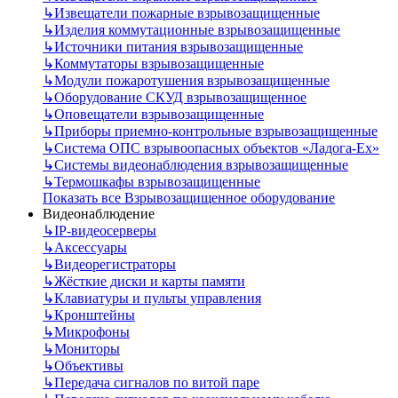
↳
Извещатели пожарные взрывозащищенные
↳
Изделия коммутационные взрывозащищенные
↳
Источники питания взрывозащищенные
↳
Коммутаторы взрывозащищенные
↳
Модули пожаротушения взрывозащищенные
↳
Оборудование СКУД взрывозащищенное
↳
Оповещатели взрывозащищенные
↳
Приборы приемно-контрольные взрывозащищенные
↳
Система ОПС взрывоопасных объектов «Ладога-Ex»
↳
Системы видеонаблюдения взрывозащищенные
↳
Термошкафы взрывозащищенные
Показать все Взрывозащищенное оборудование
Видеонаблюдение
↳
IP-видеосерверы
↳
Аксессуары
↳
Видеорегистраторы
↳
Жёсткие диски и карты памяти
↳
Клавиатуры и пульты управления
↳
Кронштейны
↳
Микрофоны
↳
Мониторы
↳
Объективы
↳
Передача сигналов по витой паре