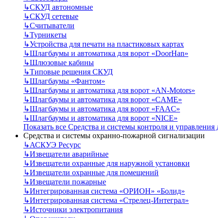
↳
СКУД автономные
↳
СКУД сетевые
↳
Считыватели
↳
Турникеты
↳
Устройства для печати на пластиковых картах
↳
Шлагбаумы и автоматика для ворот «DoorHan»
↳
Шлюзовые кабины
↳
Типовые решения СКУД
↳
Шлагбаумы «Фантом»
↳
Шлагбаумы и автоматика для ворот «AN-Motors»
↳
Шлагбаумы и автоматика для ворот «CAME»
↳
Шлагбаумы и автоматика для ворот «FAAC»
↳
Шлагбаумы и автоматика для ворот «NICE»
Показать все Средства и системы контроля и управления
Средства и системы охранно-пожарной сигнализации
↳
АСКУЭ Ресурс
↳
Извещатели аварийные
↳
Извещатели охранные для наружной установки
↳
Извещатели охранные для помещений
↳
Извещатели пожарные
↳
Интегрированная система «ОРИОН» «Болид»
↳
Интегрированная система «Стрелец-Интеграл»
↳
Источники электропитания