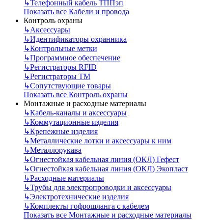
↳
Телефонный кабель ТППэп
Показать все Кабели и провода
Контроль охраны
↳
Аксессуары
↳
Идентификаторы охранника
↳
Контрольные метки
↳
Программное обеспечение
↳
Регистраторы RFID
↳
Регистраторы ТМ
↳
Сопутствующие товары
Показать все Контроль охраны
Монтажные и расходные материалы
↳
Кабель-каналы и аксессуары
↳
Коммутационные изделия
↳
Крепежные изделия
↳
Металлические лотки и аксессуары к ним
↳
Металлорукава
↳
Огнестойкая кабельная линия (ОКЛ) Гефест
↳
Огнестойкая кабельная линия (ОКЛ) Экопласт
↳
Расходные материалы
↳
Трубы для электропроводки и аксессуары
↳
Электротехнические изделия
↳
Комплекты гофрошланга с кабелем
Показать все Монтажные и расходные материалы