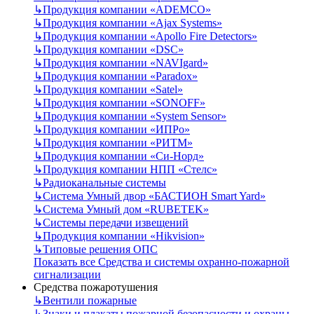
↳
Продукция компании «ADEMCO»
↳
Продукция компании «Ajax Systems»
↳
Продукция компании «Apollo Fire Detectors»
↳
Продукция компании «DSC»
↳
Продукция компании «NAVIgard»
↳
Продукция компании «Paradox»
↳
Продукция компании «Satel»
↳
Продукция компании «SONOFF»
↳
Продукция компании «System Sensor»
↳
Продукция компании «ИПРо»
↳
Продукция компании «РИТМ»
↳
Продукция компании «Си-Норд»
↳
Продукция компании НПП «Стелс»
↳
Радиоканальные системы
↳
Система Умный двор «БАСТИОН Smart Yard»
↳
Система Умный дом «RUBETEK»
↳
Системы передачи извещений
↳
Продукция компании «Hikvision»
↳
Типовые решения ОПС
Показать все Средства и системы охранно-пожарной
сигнализации
Средства пожаротушения
↳
Вентили пожарные
↳
Знаки и плакаты пожарной безопасности и охраны