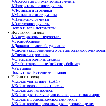
↳
Аксессуары для электроинструмента
↳
Измерительные инструменты
↳
Лестницы и стремянки
↳
Монтажные инструменты
↳
Пневмоинструменты
↳
Электроинструменты
Показать все Инструменты
Источники питания
↳
Аккумуляторы и термостаты
↳
Бесперебойные
↳
Дополнительное оборудование
↳
Система распределенного резервированного электропи
↳
Специализированные
↳
Стабилизаторы напряжения
↳
Стабилизированные (небесперебойные)
↳
Резервные
Показать все Источники питания
Кабели и провода
↳
Кабели «витая пара» (LAN)
↳
Кабели волоконно-оптические
↳
Кабели для интерфейса
↳
Кабели для систем охранно-пожарной сигнализации
↳
Кабели и провода электротехнические
↳
Кабели комбинированные для видеонаблюдения