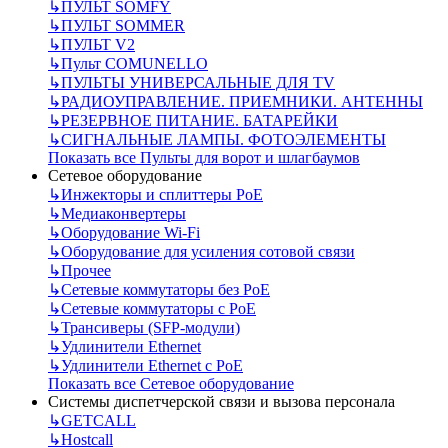
↳
ПУЛЬТ SOMFY
↳
ПУЛЬТ SOMMER
↳
ПУЛЬТ V2
↳
Пульт СOMUNELLO
↳
ПУЛЬТЫ УНИВЕРСАЛЬНЫЕ ДЛЯ TV
↳
РАДИОУПРАВЛЕНИЕ. ПРИЕМНИКИ. АНТЕННЫ
↳
РЕЗЕРВНОЕ ПИТАНИЕ. БАТАРЕЙКИ
↳
СИГНАЛЬНЫЕ ЛАМПЫ. ФОТОЭЛЕМЕНТЫ
Показать все Пульты для ворот и шлагбаумов
Сетевое оборудование
↳
Инжекторы и сплиттеры РоЕ
↳
Медиаконвертеры
↳
Оборудование Wi-Fi
↳
Оборудование для усиления сотовой связи
↳
Прочее
↳
Сетевые коммутаторы без РоЕ
↳
Сетевые коммутаторы с РоЕ
↳
Трансиверы (SFP-модули)
↳
Удлинители Ethernet
↳
Удлинители Ethernet с PoE
Показать все Сетевое оборудование
Системы диспетчерской связи и вызова персонала
↳
GETCALL
↳
Hostcall