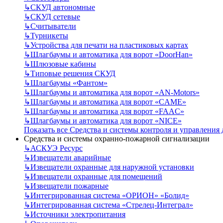
↳
СКУД автономные
↳
СКУД сетевые
↳
Считыватели
↳
Турникеты
↳
Устройства для печати на пластиковых картах
↳
Шлагбаумы и автоматика для ворот «DoorHan»
↳
Шлюзовые кабины
↳
Типовые решения СКУД
↳
Шлагбаумы «Фантом»
↳
Шлагбаумы и автоматика для ворот «AN-Motors»
↳
Шлагбаумы и автоматика для ворот «CAME»
↳
Шлагбаумы и автоматика для ворот «FAAC»
↳
Шлагбаумы и автоматика для ворот «NICE»
Показать все Средства и системы контроля и управления
Средства и системы охранно-пожарной сигнализации
↳
АСКУЭ Ресурс
↳
Извещатели аварийные
↳
Извещатели охранные для наружной установки
↳
Извещатели охранные для помещений
↳
Извещатели пожарные
↳
Интегрированная система «ОРИОН» «Болид»
↳
Интегрированная система «Стрелец-Интеграл»
↳
Источники электропитания