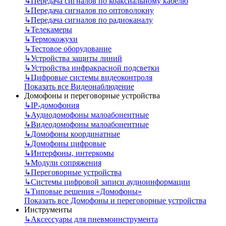
↳
Передача сигналов по коаксиальному кабелю
↳
Передача сигналов по оптоволокну
↳
Передача сигналов по радиоканалу
↳
Телекамеры
↳
Термокожухи
↳
Тестовое оборудование
↳
Устройства защиты линий
↳
Устройства инфракрасной подсветки
↳
Цифровые системы видеоконтроля
Показать все Видеонаблюдение
Домофоны и переговорные устройства
↳
IP-домофония
↳
Аудиодомофоны малоабонентные
↳
Видеодомофоны малоабонентные
↳
Домофоны координатные
↳
Домофоны цифровые
↳
Интерфоны, интеркомы
↳
Модули сопряжения
↳
Переговорные устройства
↳
Системы цифровой записи аудиоинформации
↳
Типовые решения «Домофоны»
Показать все Домофоны и переговорные устройства
Инструменты
↳
Аксессуары для пневмоинструмента