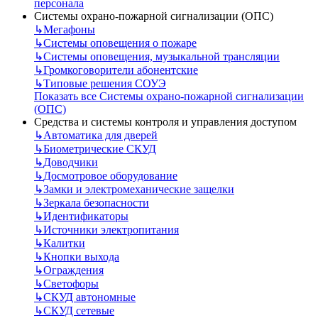
персонала
Системы охрано-пожарной сигнализации (ОПС)
↳
Мегафоны
↳
Системы оповещения о пожаре
↳
Системы оповещения, музыкальной трансляции
↳
Громкоговорители абонентские
↳
Типовые решения СОУЭ
Показать все Системы охрано-пожарной сигнализации
(ОПС)
Средства и системы контроля и управления доступом
↳
Автоматика для дверей
↳
Биометрические СКУД
↳
Доводчики
↳
Досмотровое оборудование
↳
Замки и электромеханические защелки
↳
Зеркала безопасности
↳
Идентификаторы
↳
Источники электропитания
↳
Калитки
↳
Кнопки выхода
↳
Ограждения
↳
Светофоры
↳
СКУД автономные
↳
СКУД сетевые