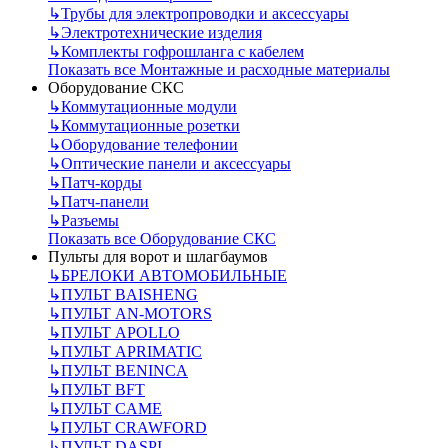
↳
Трубы для электропроводки и аксессуары
↳
Электротехнические изделия
↳
Комплекты гофрошланга с кабелем
Показать все Монтажные и расходные материалы
Оборудование СКС
↳
Коммутационные модули
↳
Коммутационные розетки
↳
Оборудование телефонии
↳
Оптические панели и аксессуары
↳
Патч-корды
↳
Патч-панели
↳
Разъемы
Показать все Оборудование СКС
Пульты для ворот и шлагбаумов
↳
БРЕЛОКИ АВТОМОБИЛЬНЫЕ
↳
ПУЛЬТ BAISHENG
↳
ПУЛЬТ AN-MOTORS
↳
ПУЛЬТ APOLLO
↳
ПУЛЬТ APRIMATIC
↳
ПУЛЬТ BENINCA
↳
ПУЛЬТ BFT
↳
ПУЛЬТ CAME
↳
ПУЛЬТ CRAWFORD
↳
ПУЛЬТ DASPI