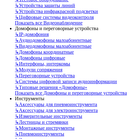
↳
Устройства защиты линий
↳
Устройства инфракрасной подсветки
↳
Цифровые системы видеоконтроля
Показать все Видеонаблюдение
Домофоны и переговорные устройства
↳
IP-домофония
↳
Аудиодомофоны малоабонентные
↳
Видеодомофоны малоабонентные
↳
Домофоны координатные
↳
Домофоны цифровые
↳
Интерфоны, интеркомы
↳
Модули сопряжения
↳
Переговорные устройства
↳
Системы цифровой записи аудиоинформации
↳
Типовые решения «Домофоны»
Показать все Домофоны и переговорные устройства
Инструменты
↳
Аксессуары для пневмоинструмента
↳
Аксессуары для электроинструмента
↳
Измерительные инструменты
↳
Лестницы и стремянки
↳
Монтажные инструменты
↳
Пневмоинструменты