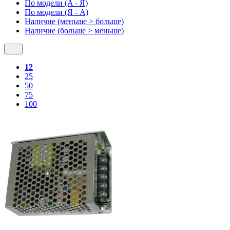
По модели (A - Я)
По модели (Я - A)
Наличие (меньше > больше)
Наличие (больше > меньше)
12
25
50
75
100