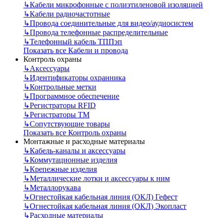
↳
Кабели микрофонные с полиэтиленовой изоляцией
↳
Кабели радиочастотные
↳
Провода соединительные для видео/аудиосистем
↳
Провода телефонные распределительные
↳
Телефонный кабель ТППэп
Показать все Кабели и провода
Контроль охраны
↳
Аксессуары
↳
Идентификаторы охранника
↳
Контрольные метки
↳
Программное обеспечение
↳
Регистраторы RFID
↳
Регистраторы ТМ
↳
Сопутствующие товары
Показать все Контроль охраны
Монтажные и расходные материалы
↳
Кабель-каналы и аксессуары
↳
Коммутационные изделия
↳
Крепежные изделия
↳
Металлические лотки и аксессуары к ним
↳
Металлорукава
↳
Огнестойкая кабельная линия (ОКЛ) Гефест
↳
Огнестойкая кабельная линия (ОКЛ) Экопласт
↳
Расходные материалы