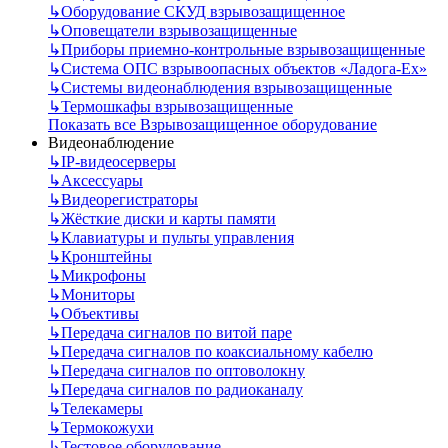
↳
Оборудование СКУД взрывозащищенное
↳
Оповещатели взрывозащищенные
↳
Приборы приемно-контрольные взрывозащищенные
↳
Система ОПС взрывоопасных объектов «Ладога-Ex»
↳
Системы видеонаблюдения взрывозащищенные
↳
Термошкафы взрывозащищенные
Показать все Взрывозащищенное оборудование
Видеонаблюдение
↳
IP-видеосерверы
↳
Аксессуары
↳
Видеорегистраторы
↳
Жёсткие диски и карты памяти
↳
Клавиатуры и пульты управления
↳
Кронштейны
↳
Микрофоны
↳
Мониторы
↳
Объективы
↳
Передача сигналов по витой паре
↳
Передача сигналов по коаксиальному кабелю
↳
Передача сигналов по оптоволокну
↳
Передача сигналов по радиоканалу
↳
Телекамеры
↳
Термокожухи
↳
Тестовое оборудование