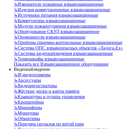
↳
Извещатели пожарные взрывозащищенные
↳
Изделия коммутационные взрывозащищенные
↳
Источники питания взрывозащищенные
↳
Коммутаторы взрывозащищенные
↳
Модули пожаротушения взрывозащищенные
↳
Оборудование СКУД взрывозащищенное
↳
Оповещатели взрывозащищенные
↳
Приборы приемно-контрольные взрывозащищенные
↳
Система ОПС взрывоопасных объектов «Ладога-Ex»
↳
Системы видеонаблюдения взрывозащищенные
↳
Термошкафы взрывозащищенные
Показать все Взрывозащищенное оборудование
Видеонаблюдение
↳
IP-видеосерверы
↳
Аксессуары
↳
Видеорегистраторы
↳
Жёсткие диски и карты памяти
↳
Клавиатуры и пульты управления
↳
Кронштейны
↳
Микрофоны
↳
Мониторы
↳
Объективы
↳
Передача сигналов по витой паре