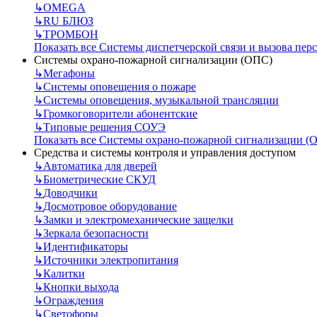
↳
OMEGA
↳
RU БЛЮЗ
↳
ТРОМБОН
Показать все Системы диспетчерской связи и вызова пер
Системы охрано-пожарной сигнализации (ОПС)
↳
Мегафоны
↳
Системы оповещения о пожаре
↳
Системы оповещения, музыкальной трансляции
↳
Громкоговорители абонентские
↳
Типовые решения СОУЭ
Показать все Системы охрано-пожарной сигнализации (
Средства и системы контроля и управления доступом
↳
Автоматика для дверей
↳
Биометрические СКУД
↳
Доводчики
↳
Досмотровое оборудование
↳
Замки и электромеханические защелки
↳
Зеркала безопасности
↳
Идентификаторы
↳
Источники электропитания
↳
Калитки
↳
Кнопки выхода
↳
Ограждения
↳
Светофоры