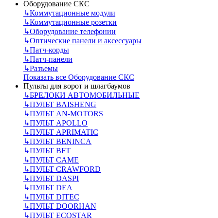
Оборудование СКС
↳
Коммутационные модули
↳
Коммутационные розетки
↳
Оборудование телефонии
↳
Оптические панели и аксессуары
↳
Патч-корды
↳
Патч-панели
↳
Разъемы
Показать все Оборудование СКС
Пульты для ворот и шлагбаумов
↳
БРЕЛОКИ АВТОМОБИЛЬНЫЕ
↳
ПУЛЬТ BAISHENG
↳
ПУЛЬТ AN-MOTORS
↳
ПУЛЬТ APOLLO
↳
ПУЛЬТ APRIMATIC
↳
ПУЛЬТ BENINCA
↳
ПУЛЬТ BFT
↳
ПУЛЬТ CAME
↳
ПУЛЬТ CRAWFORD
↳
ПУЛЬТ DASPI
↳
ПУЛЬТ DEA
↳
ПУЛЬТ DITEC
↳
ПУЛЬТ DOORHAN
↳
ПУЛЬТ ECOSTAR