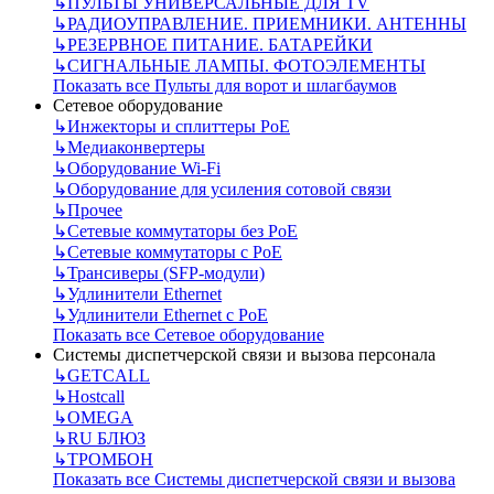
↳
ПУЛЬТЫ УНИВЕРСАЛЬНЫЕ ДЛЯ TV
↳
РАДИОУПРАВЛЕНИЕ. ПРИЕМНИКИ. АНТЕННЫ
↳
РЕЗЕРВНОЕ ПИТАНИЕ. БАТАРЕЙКИ
↳
СИГНАЛЬНЫЕ ЛАМПЫ. ФОТОЭЛЕМЕНТЫ
Показать все Пульты для ворот и шлагбаумов
Сетевое оборудование
↳
Инжекторы и сплиттеры РоЕ
↳
Медиаконвертеры
↳
Оборудование Wi-Fi
↳
Оборудование для усиления сотовой связи
↳
Прочее
↳
Сетевые коммутаторы без РоЕ
↳
Сетевые коммутаторы с РоЕ
↳
Трансиверы (SFP-модули)
↳
Удлинители Ethernet
↳
Удлинители Ethernet с PoE
Показать все Сетевое оборудование
Системы диспетчерской связи и вызова персонала
↳
GETCALL
↳
Hostcall
↳
OMEGA
↳
RU БЛЮЗ
↳
ТРОМБОН
Показать все Системы диспетчерской связи и вызова