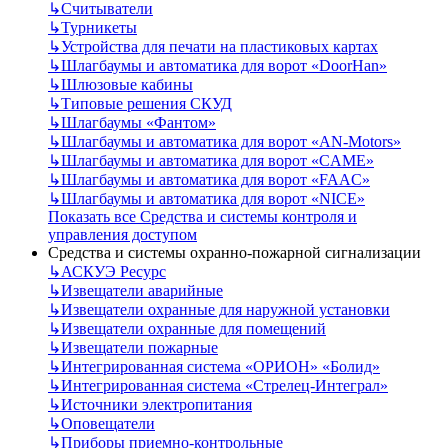
↳
Считыватели
↳
Турникеты
↳
Устройства для печати на пластиковых картах
↳
Шлагбаумы и автоматика для ворот «DoorHan»
↳
Шлюзовые кабины
↳
Типовые решения СКУД
↳
Шлагбаумы «Фантом»
↳
Шлагбаумы и автоматика для ворот «AN-Motors»
↳
Шлагбаумы и автоматика для ворот «CAME»
↳
Шлагбаумы и автоматика для ворот «FAAC»
↳
Шлагбаумы и автоматика для ворот «NICE»
Показать все Средства и системы контроля и
управления доступом
Средства и системы охранно-пожарной сигнализации
↳
АСКУЭ Ресурс
↳
Извещатели аварийные
↳
Извещатели охранные для наружной установки
↳
Извещатели охранные для помещений
↳
Извещатели пожарные
↳
Интегрированная система «ОРИОН» «Болид»
↳
Интегрированная система «Стрелец-Интеграл»
↳
Источники электропитания
↳
Оповещатели
↳
Приборы приемно-контрольные