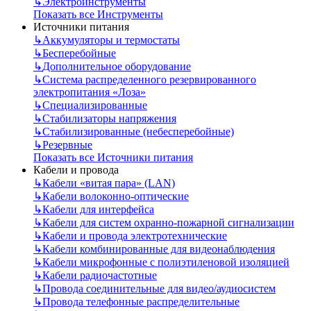
↳
Электроинструменты
Показать все Инструменты
Источники питания
↳
Аккумуляторы и термостаты
↳
Бесперебойные
↳
Дополнительное оборудование
↳
Система распределенного резервированного
электропитания «Лоза»
↳
Специализированные
↳
Стабилизаторы напряжения
↳
Стабилизированные (небесперебойные)
↳
Резервные
Показать все Источники питания
Кабели и провода
↳
Кабели «витая пара» (LAN)
↳
Кабели волоконно-оптические
↳
Кабели для интерфейса
↳
Кабели для систем охранно-пожарной сигнализации
↳
Кабели и провода электротехнические
↳
Кабели комбинированные для видеонаблюдения
↳
Кабели микрофонные с полиэтиленовой изоляцией
↳
Кабели радиочастотные
↳
Провода соединительные для видео/аудиосистем
↳
Провода телефонные распределительные