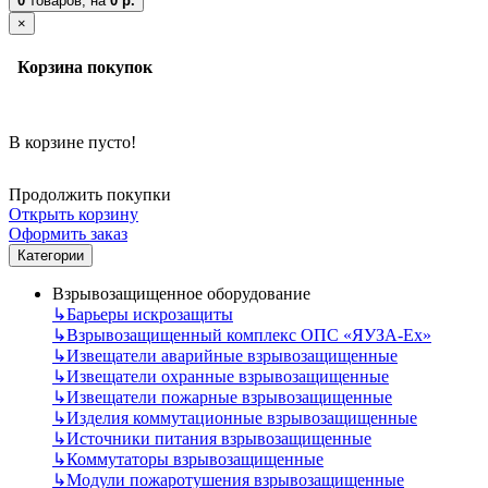
0
товаров,
на
0 р.
×
Корзина покупок
В корзине пусто!
Продолжить покупки
Открыть корзину
Оформить заказ
Категории
Взрывозащищенное оборудование
↳
Барьеры искрозащиты
↳
Взрывозащищенный комплекс ОПС «ЯУЗА-Ех»
↳
Извещатели аварийные взрывозащищенные
↳
Извещатели охранные взрывозащищенные
↳
Извещатели пожарные взрывозащищенные
↳
Изделия коммутационные взрывозащищенные
↳
Источники питания взрывозащищенные
↳
Коммутаторы взрывозащищенные
↳
Модули пожаротушения взрывозащищенные