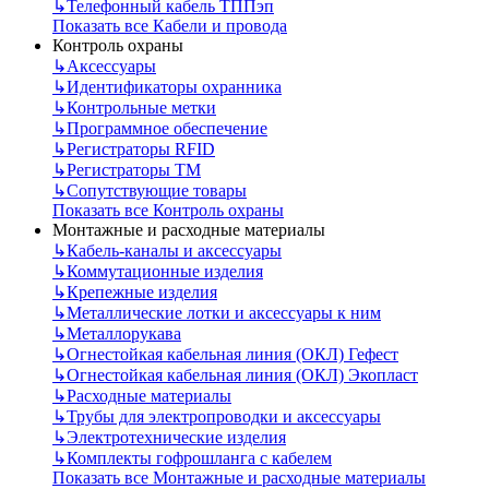
↳
Телефонный кабель ТППэп
Показать все Кабели и провода
Контроль охраны
↳
Аксессуары
↳
Идентификаторы охранника
↳
Контрольные метки
↳
Программное обеспечение
↳
Регистраторы RFID
↳
Регистраторы ТМ
↳
Сопутствующие товары
Показать все Контроль охраны
Монтажные и расходные материалы
↳
Кабель-каналы и аксессуары
↳
Коммутационные изделия
↳
Крепежные изделия
↳
Металлические лотки и аксессуары к ним
↳
Металлорукава
↳
Огнестойкая кабельная линия (ОКЛ) Гефест
↳
Огнестойкая кабельная линия (ОКЛ) Экопласт
↳
Расходные материалы
↳
Трубы для электропроводки и аксессуары
↳
Электротехнические изделия
↳
Комплекты гофрошланга с кабелем
Показать все Монтажные и расходные материалы