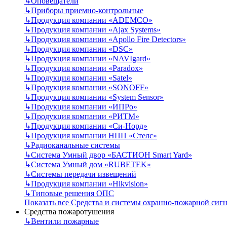
↳
Оповещатели
↳
Приборы приемно-контрольные
↳
Продукция компании «ADEMCO»
↳
Продукция компании «Ajax Systems»
↳
Продукция компании «Apollo Fire Detectors»
↳
Продукция компании «DSC»
↳
Продукция компании «NAVIgard»
↳
Продукция компании «Paradox»
↳
Продукция компании «Satel»
↳
Продукция компании «SONOFF»
↳
Продукция компании «System Sensor»
↳
Продукция компании «ИПРо»
↳
Продукция компании «РИТМ»
↳
Продукция компании «Си-Норд»
↳
Продукция компании НПП «Стелс»
↳
Радиоканальные системы
↳
Система Умный двор «БАСТИОН Smart Yard»
↳
Система Умный дом «RUBETEK»
↳
Системы передачи извещений
↳
Продукция компании «Hikvision»
↳
Типовые решения ОПС
Показать все Средства и системы охранно-пожарной сиг
Средства пожаротушения
↳
Вентили пожарные